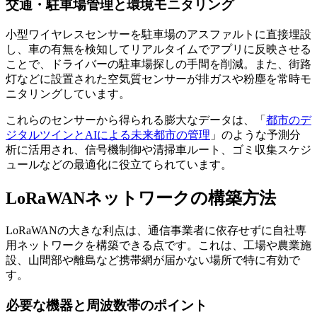
交通・駐車場管理と環境モニタリング
小型ワイヤレスセンサーを駐車場のアスファルトに直接埋設
し、車の有無を検知してリアルタイムでアプリに反映させる
ことで、ドライバーの駐車場探しの手間を削減。また、街路
灯などに設置された空気質センサーが排ガスや粉塵を常時モ
ニタリングしています。
これらのセンサーから得られる膨大なデータは、「
都市のデ
ジタルツインとAIによる未来都市の管理
」のような予測分
析に活用され、信号機制御や清掃車ルート、ゴミ収集スケジ
ュールなどの最適化に役立てられています。
LoRaWANネットワークの構築方法
LoRaWANの大きな利点は、通信事業者に依存せずに自社専
用ネットワークを構築できる点です。これは、工場や農業施
設、山間部や離島など携帯網が届かない場所で特に有効で
す。
必要な機器と周波数帯のポイント