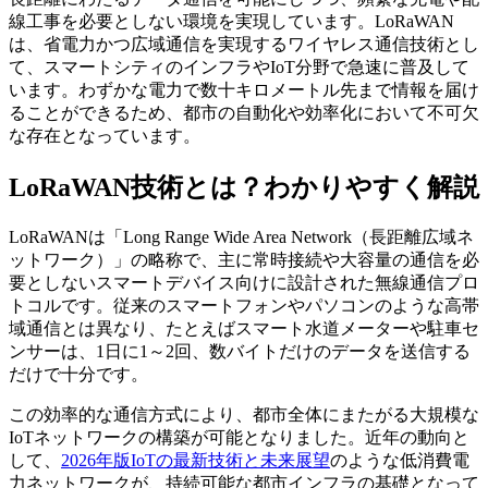
線工事を必要としない環境を実現しています。LoRaWAN
は、省電力かつ広域通信を実現するワイヤレス通信技術とし
て、スマートシティのインフラやIoT分野で急速に普及して
います。わずかな電力で数十キロメートル先まで情報を届け
ることができるため、都市の自動化や効率化において不可欠
な存在となっています。
LoRaWAN技術とは？わかりやすく解説
LoRaWANは「Long Range Wide Area Network（長距離広域ネ
ットワーク）」の略称で、主に常時接続や大容量の通信を必
要としないスマートデバイス向けに設計された無線通信プロ
トコルです。従来のスマートフォンやパソコンのような高帯
域通信とは異なり、たとえばスマート水道メーターや駐車セ
ンサーは、1日に1～2回、数バイトだけのデータを送信する
だけで十分です。
この効率的な通信方式により、都市全体にまたがる大規模な
IoTネットワークの構築が可能となりました。近年の動向と
して、
2026年版IoTの最新技術と未来展望
のような低消費電
力ネットワークが、持続可能な都市インフラの基礎となって