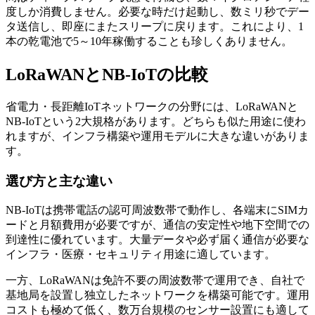
度しか消費しません。必要な時だけ起動し、数ミリ秒でデー
タ送信し、即座にまたスリープに戻ります。これにより、1
本の乾電池で5～10年稼働することも珍しくありません。
LoRaWANとNB-IoTの比較
省電力・長距離IoTネットワークの分野には、LoRaWANと
NB-IoTという2大規格があります。どちらも似た用途に使わ
れますが、インフラ構築や運用モデルに大きな違いがありま
す。
選び方と主な違い
NB-IoTは携帯電話の認可周波数帯で動作し、各端末にSIMカ
ードと月額費用が必要ですが、通信の安定性や地下空間での
到達性に優れています。大量データや必ず届く通信が必要な
インフラ・医療・セキュリティ用途に適しています。
一方、LoRaWANは免許不要の周波数帯で運用でき、自社で
基地局を設置し独立したネットワークを構築可能です。運用
コストも極めて低く、数万台規模のセンサー設置にも適して