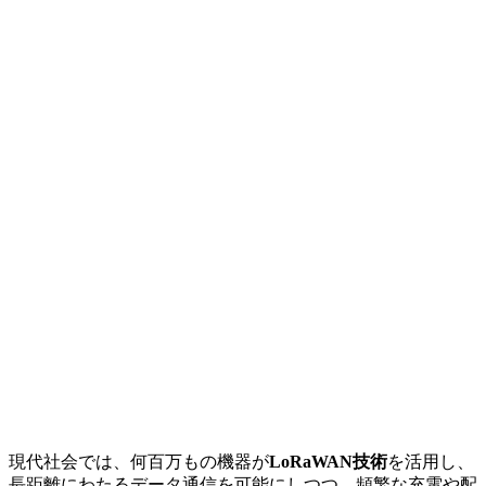
現代社会では、何百万もの機器が
LoRaWAN技術
を活用し、
長距離にわたるデータ通信を可能にしつつ、頻繁な充電や配