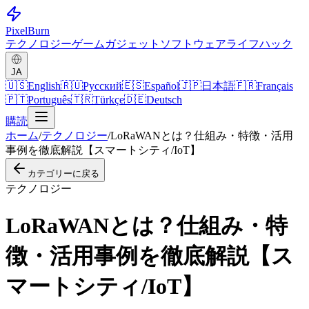
Pixel
Burn
テクノロジー
ゲーム
ガジェット
ソフトウェア
ライフハック
JA
🇺🇸
English
🇷🇺
Русский
🇪🇸
Español
🇯🇵
日本語
🇫🇷
Français
🇵🇹
Português
🇹🇷
Türkçe
🇩🇪
Deutsch
購読
ホーム
/
テクノロジー
/
LoRaWANとは？仕組み・特徴・活用
事例を徹底解説【スマートシティ/IoT】
カテゴリーに戻る
テクノロジー
LoRaWANとは？仕組み・特
徴・活用事例を徹底解説【ス
マートシティ/IoT】