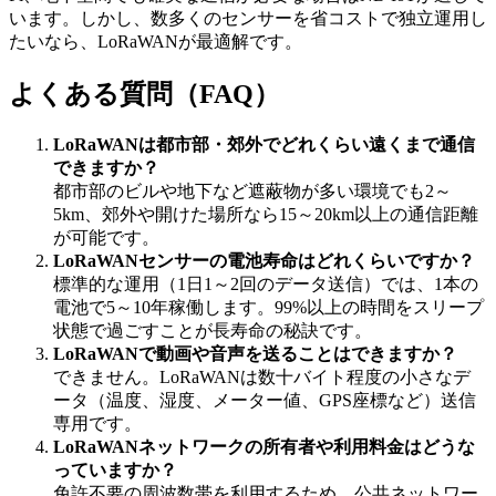
います。しかし、数多くのセンサーを省コストで独立運用し
たいなら、LoRaWANが最適解です。
よくある質問（FAQ）
LoRaWANは都市部・郊外でどれくらい遠くまで通信
できますか？
都市部のビルや地下など遮蔽物が多い環境でも2～
5km、郊外や開けた場所なら15～20km以上の通信距離
が可能です。
LoRaWANセンサーの電池寿命はどれくらいですか？
標準的な運用（1日1～2回のデータ送信）では、1本の
電池で5～10年稼働します。99%以上の時間をスリープ
状態で過ごすことが長寿命の秘訣です。
LoRaWANで動画や音声を送ることはできますか？
できません。LoRaWANは数十バイト程度の小さなデ
ータ（温度、湿度、メーター値、GPS座標など）送信
専用です。
LoRaWANネットワークの所有者や利用料金はどうな
っていますか？
免許不要の周波数帯を利用するため、公共ネットワー