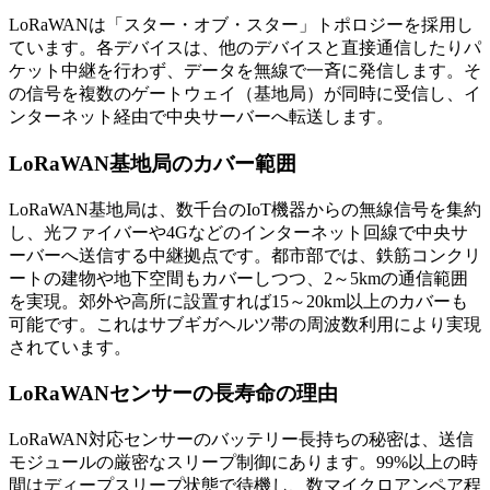
LoRaWANは「スター・オブ・スター」トポロジーを採用し
ています。各デバイスは、他のデバイスと直接通信したりパ
ケット中継を行わず、データを無線で一斉に発信します。そ
の信号を複数のゲートウェイ（基地局）が同時に受信し、イ
ンターネット経由で中央サーバーへ転送します。
LoRaWAN基地局のカバー範囲
LoRaWAN基地局は、数千台のIoT機器からの無線信号を集約
し、光ファイバーや4Gなどのインターネット回線で中央サ
ーバーへ送信する中継拠点です。都市部では、鉄筋コンクリ
ートの建物や地下空間もカバーしつつ、2～5kmの通信範囲
を実現。郊外や高所に設置すれば15～20km以上のカバーも
可能です。これはサブギガヘルツ帯の周波数利用により実現
されています。
LoRaWANセンサーの長寿命の理由
LoRaWAN対応センサーのバッテリー長持ちの秘密は、送信
モジュールの厳密なスリープ制御にあります。99%以上の時
間はディープスリープ状態で待機し、数マイクロアンペア程