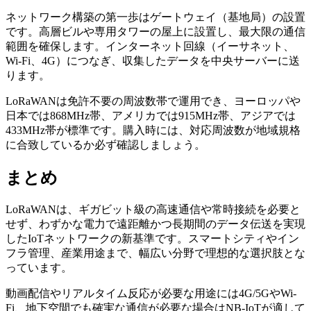
ネットワーク構築の第一歩はゲートウェイ（基地局）の設置
です。高層ビルや専用タワーの屋上に設置し、最大限の通信
範囲を確保します。インターネット回線（イーサネット、
Wi-Fi、4G）につなぎ、収集したデータを中央サーバーに送
ります。
LoRaWANは免許不要の周波数帯で運用でき、ヨーロッパや
日本では868MHz帯、アメリカでは915MHz帯、アジアでは
433MHz帯が標準です。購入時には、対応周波数が地域規格
に合致しているか必ず確認しましょう。
まとめ
LoRaWANは、ギガビット級の高速通信や常時接続を必要と
せず、わずかな電力で遠距離かつ長期間のデータ伝送を実現
したIoTネットワークの新基準です。スマートシティやイン
フラ管理、産業用途まで、幅広い分野で理想的な選択肢とな
っています。
動画配信やリアルタイム反応が必要な用途には4G/5GやWi-
Fi、地下空間でも確実な通信が必要な場合はNB-IoTが適して