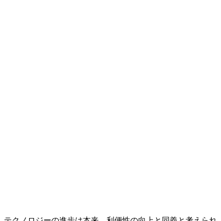
テクノロジーの進歩は本来、利便性の向上と同義と考えられ