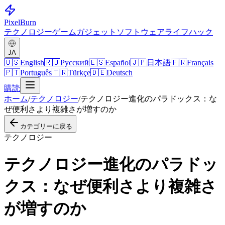
Pixel
Burn
テクノロジー
ゲーム
ガジェット
ソフトウェア
ライフハック
JA
🇺🇸
English
🇷🇺
Русский
🇪🇸
Español
🇯🇵
日本語
🇫🇷
Français
🇵🇹
Português
🇹🇷
Türkçe
🇩🇪
Deutsch
購読
ホーム
/
テクノロジー
/
テクノロジー進化のパラドックス：な
ぜ便利さより複雑さが増すのか
カテゴリーに戻る
テクノロジー
テクノロジー進化のパラドッ
クス：なぜ便利さより複雑さ
が増すのか