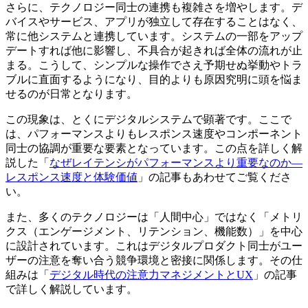
さらに、テクノロジー同士の連携も複雑さを増やします。デ
バイスやサービス、アプリが独立して存在することはなく、
常に他システムと連携しています。システムの一部をアップ
デートすれば他に影響し、不具合が起きれば全体の流れが止
まる。こうして、シンプルな操作でさえ予期せぬ挙動やトラ
ブルに直面するようになり、目的よりも原因究明に頭を悩ま
せるのが日常となります。
この現象は、とくにデジタルシステムで顕著です。ここで
は、パフォーマンスよりもレスポンス速度やコンポーネント
同士の協調が重要な要素となっています。この点を詳しく解
説した「
なぜレイテンシがパフォーマンスより重要なのか―
レスポンス速度と体験価値
」の記事もあわせてご覧くださ
い。
また、多くのテクノロジーは「人間中心」ではなく「メトリ
クス（エンゲージメント、リテンション、機能数）」を中心
に設計されています。これはデジタルプロダクト同士がユー
ザーの注意を奪い合う競争環境と密接に関係します。その仕
組みは「
デジタル時代の注意力マネジメントとUX
」の記事
で詳しく解説しています。