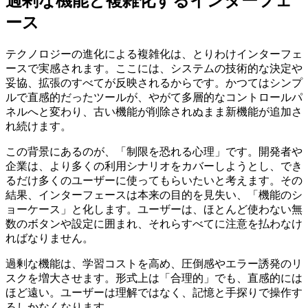
過剰な機能と複雑化するインターフェ
ース
テクノロジーの進化による複雑化は、とりわけインターフェ
ースで実感されます。ここには、システムの技術的な決定や
妥協、拡張のすべてが反映されるからです。かつてはシンプ
ルで直感的だったツールが、やがて多層的なコントロールパ
ネルへと変わり、古い機能が削除されぬまま新機能が追加さ
れ続けます。
この背景にあるのが、「制限を恐れる心理」です。開発者や
企業は、より多くの利用シナリオをカバーしようとし、でき
るだけ多くのユーザーに使ってもらいたいと考えます。その
結果、インターフェースは本来の目的を見失い、「機能のシ
ョーケース」と化します。ユーザーは、ほとんど使わない無
数のボタンや設定に囲まれ、それらすべてに注意を払わなけ
ればなりません。
過剰な機能は、学習コストを高め、圧倒感やエラー誘発のリ
スクを増大させます。形式上は「合理的」でも、直感的には
ほど遠い。ユーザーは理解ではなく、記憶と手探りで操作す
るしかなくなります。