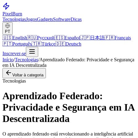
Pixel
Burn
Tecnologias
Jogos
Gadgets
Software
Dicas
PT
🇺🇸
English
🇷🇺
Русский
🇪🇸
Español
🇯🇵
日本語
🇫🇷
Français
🇵🇹
Português
🇹🇷
Türkçe
🇩🇪
Deutsch
Inscrever-se
Início
/
Tecnologias
/
Aprendizado Federado: Privacidade e Segurança
em IA Descentralizada
Voltar à categoria
Tecnologias
Aprendizado Federado:
Privacidade e Segurança em IA
Descentralizada
O aprendizado federado está revolucionando a inteligência artificial