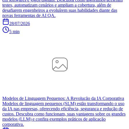
testes, automatizam cenários e ampliam a cobertura, além de
desafiarem engenheiros a evoluírem suas habilidades diante das
novas ferramentas de AI QA.
28/07/2026
5 min
Modelos de Linguagem Pequenos: A Revolução da IA Corporativa
Modelos de linguagem pequenos (SLM) estão transformando o uso
da IA nas empresas, oferecendo eficiência, segurança e redução de
custos. Descubra como funcionam, suas vantagens sobre os grandes
modelos (LLM) e confira exemplos práticos de aplicação
corporativa.