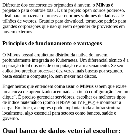
Diferente dos concorrentes orientados à nuvem, o
Milvus
é
projetado para controle total. É um projeto open-source poderoso,
ideal para armazenar e processar enormes volumes de dados - até
trilhões de vetores. Gratuito para download, tornou-se padrão para
grandes corporações que não querem depender de provedores em
nuvem externos.
Princípios de funcionamento e vantagens
O Milvus possui arquitetura distribuída nativa de nuvem,
profundamente integrada ao Kubernetes. Um diferencial técnico é a
separação total dos nós de computação e armazenamento. Se seu
aplicativo precisar processar dez vezes mais buscas por segundo,
basta escalar a computação, sem mexer nos discos.
Engenheiros que entendem
como usar o Milvus
sabem que existe
uma curva de aprendizado acentuada - não há configuração "em um
clique". É preciso gerenciar servidores, escolher os melhores tipos
de índice matemático (como HNSW ou IVF_PQ) e monitorar a
carga. Em troca, a empresa pode implantar toda a infraestrutura
localmente, algo essencial para setores como bancos, saúde e
governo.
Qual banco de dados vetorial escolher: