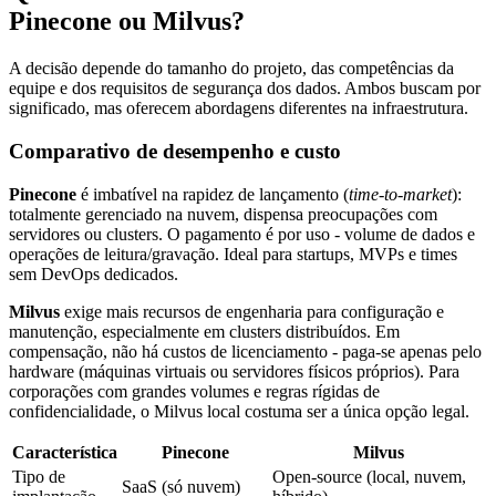
Pinecone ou Milvus?
A decisão depende do tamanho do projeto, das competências da
equipe e dos requisitos de segurança dos dados. Ambos buscam por
significado, mas oferecem abordagens diferentes na infraestrutura.
Comparativo de desempenho e custo
Pinecone
é imbatível na rapidez de lançamento (
time-to-market
):
totalmente gerenciado na nuvem, dispensa preocupações com
servidores ou clusters. O pagamento é por uso - volume de dados e
operações de leitura/gravação. Ideal para startups, MVPs e times
sem DevOps dedicados.
Milvus
exige mais recursos de engenharia para configuração e
manutenção, especialmente em clusters distribuídos. Em
compensação, não há custos de licenciamento - paga-se apenas pelo
hardware (máquinas virtuais ou servidores físicos próprios). Para
corporações com grandes volumes e regras rígidas de
confidencialidade, o Milvus local costuma ser a única opção legal.
Característica
Pinecone
Milvus
Tipo de
Open-source (local, nuvem,
SaaS (só nuvem)