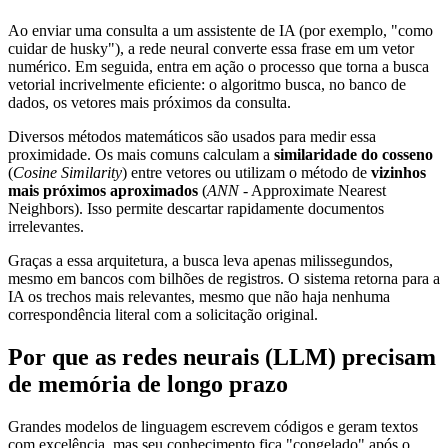
Ao enviar uma consulta a um assistente de IA (por exemplo, "como
cuidar de husky"), a rede neural converte essa frase em um vetor
numérico. Em seguida, entra em ação o processo que torna a busca
vetorial incrivelmente eficiente: o algoritmo busca, no banco de
dados, os vetores mais próximos da consulta.
Diversos métodos matemáticos são usados para medir essa
proximidade. Os mais comuns calculam a
similaridade do cosseno
(
Cosine Similarity
) entre vetores ou utilizam o método de
vizinhos
mais próximos aproximados
(
ANN
- Approximate Nearest
Neighbors). Isso permite descartar rapidamente documentos
irrelevantes.
Graças a essa arquitetura, a busca leva apenas milissegundos,
mesmo em bancos com bilhões de registros. O sistema retorna para a
IA os trechos mais relevantes, mesmo que não haja nenhuma
correspondência literal com a solicitação original.
Por que as redes neurais (LLM) precisam
de memória de longo prazo
Grandes modelos de linguagem escrevem códigos e geram textos
com excelência, mas seu conhecimento fica "congelado" após o