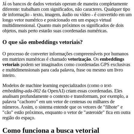
Já os bancos de dados vetoriais operam de maneira completamente
diferente: trabalham com significados, não caracteres. Qualquer tipo
de informação - texto, imagem, áudio ou vídeo - é convertido em um
longo vetor numérico e posicionado em um espaço virtual
multidimensional. Quanto mais próximos os significados de dois
objetos, mais perto estarão suas coordenadas numéricas.
O que são embeddings vetoriais?
O processo de converter informações compreensíveis por humanos
em matrizes numéricas é chamado
vetorização
. Os
embeddings
vetoriais
podem ser imaginados como coordenadas GPS exclusivas
e multidimensionais para cada palavra, frase ou mesmo um livro
inteiro.
Modelos de machine learning especializados (como o
text-
embedding-ada-002
da OpenAI) criam essas coordenadas. Eles
analisam profundamente o contexto e transformam, por exemplo, a
palavra "cachorro" em um vetor de centenas ou milhares de
números. Assim, o sistema entende que os vetores de "filhote" e
"cão" estão próximos, enquanto o vetor de "asteroide" fica em outra
região do espaço.
Como funciona a busca vetorial