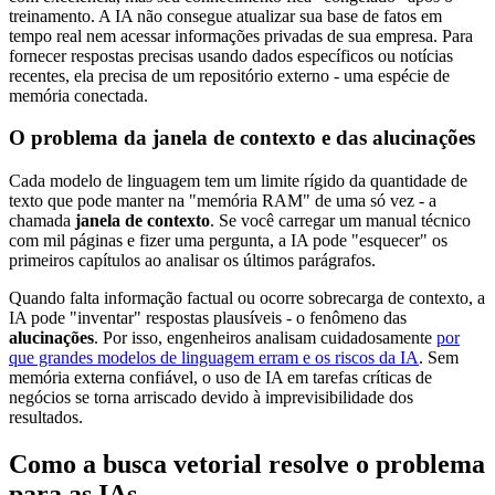
treinamento. A IA não consegue atualizar sua base de fatos em
tempo real nem acessar informações privadas de sua empresa. Para
fornecer respostas precisas usando dados específicos ou notícias
recentes, ela precisa de um repositório externo - uma espécie de
memória conectada.
O problema da janela de contexto e das alucinações
Cada modelo de linguagem tem um limite rígido da quantidade de
texto que pode manter na "memória RAM" de uma só vez - a
chamada
janela de contexto
. Se você carregar um manual técnico
com mil páginas e fizer uma pergunta, a IA pode "esquecer" os
primeiros capítulos ao analisar os últimos parágrafos.
Quando falta informação factual ou ocorre sobrecarga de contexto, a
IA pode "inventar" respostas plausíveis - o fenômeno das
alucinações
. Por isso, engenheiros analisam cuidadosamente
por
que grandes modelos de linguagem erram e os riscos da IA
. Sem
memória externa confiável, o uso de IA em tarefas críticas de
negócios se torna arriscado devido à imprevisibilidade dos
resultados.
Como a busca vetorial resolve o problema
para as IAs