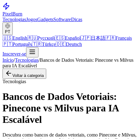
Pixel
Burn
Tecnologias
Jogos
Gadgets
Software
Dicas
PT
🇺🇸
English
🇷🇺
Русский
🇪🇸
Español
🇯🇵
日本語
🇫🇷
Français
🇵🇹
Português
🇹🇷
Türkçe
🇩🇪
Deutsch
Inscrever-se
Início
/
Tecnologias
/
Bancos de Dados Vetoriais: Pinecone vs Milvus
para IA Escalável
Voltar à categoria
Tecnologias
Bancos de Dados Vetoriais:
Pinecone vs Milvus para IA
Escalável
Descubra como bancos de dados vetoriais, como Pinecone e Milvus,