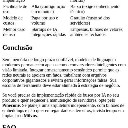
implantação
híbrido)
Facilidade de
Alta (configuração
Baixa (exige conhecimento
uso
em minutos)
técnico)
Modelo de
Paga por uso e
Gratuito (custo só dos
custos
volume
servidores)
Melhor caso
Startups de IA,
Empresas, bilhões de vetores,
de uso
integrações rápidas
ambientes fechados
Conclusão
Sem memória de longo prazo confiável, modelos de linguagem
modernos permanecem apenas como conversadores inteligentes com
visão limitada. Integrar armazenamento semântico permite que as
redes neurais se apoiem em fatos, trabalhem com arquivos
corporativos gigantescos e evitem gerar informações falsas. Sua
escolha de ferramenta deve estar alinhada à estratégia de negócio.
Se você precisa de implementação rápida de busca por IA no seu
produto e quer esquecer a manutenção de servidores, opte pelo
Pinecone
. Se planeja uma arquitetura independente, com bilhões de
embeddings e não quer entregar dados a terceiros, invista tempo em
implantar o
Milvus
.
FAQ