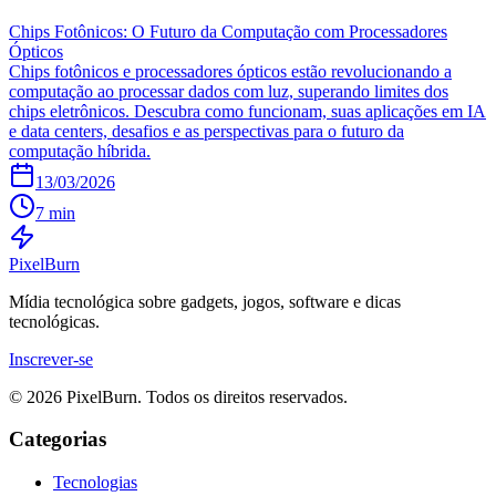
Chips Fotônicos: O Futuro da Computação com Processadores
Ópticos
Chips fotônicos e processadores ópticos estão revolucionando a
computação ao processar dados com luz, superando limites dos
chips eletrônicos. Descubra como funcionam, suas aplicações em IA
e data centers, desafios e as perspectivas para o futuro da
computação híbrida.
13/03/2026
7 min
Pixel
Burn
Mídia tecnológica sobre gadgets, jogos, software e dicas
tecnológicas.
Inscrever-se
© 2026 PixelBurn. Todos os direitos reservados.
Categorias
Tecnologias