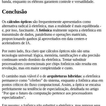
banda, enquanto os elétrons garantem controle e versatilidade.
Conclusão
Os
cálculos ópticos
são frequentemente apresentados como
alternativa radical à eletrônica, mas a realidade é mais equilibrada -
e, por isso, fascinante. A
fotônica
realmente supera a eletrônica em
transmissão de dados, paralelismo e operações matriciais,
proporcionando ganhos já aproveitados em data centers e
aceleradores de IA.
Por outro lado, fica claro que cálculos ópticos não são uma
tecnologia universal: lógica, memória, ramificações e alta precisão
continuam sendo domínio da eletrônica. Tentar substituir
processadores convencionais por chips fotônicos não resulta em
revolução, mas em maior complexidade e custo.
O caminho mais viável é o de
arquiteturas híbridas
: a eletrônica
permanece como "cérebro" do sistema, enquanto a fotônica atua em
pontos críticos do fluxo computacional. Assim, a óptica se encaixa
perfeitamente na tendência de especialização, detalhada no artigo
"Por que o futuro da computação pertence aos processadores
especializados".
Em resumo: a fotônica não substitui a eletrônica, mas remove seus