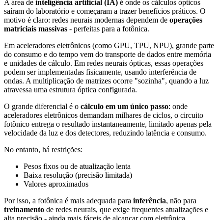
A área de
inteligência artificial (IA)
é onde os cálculos ópticos
saíram do laboratório e começaram a trazer benefícios práticos. O
motivo é claro: redes neurais modernas dependem de
operações
matriciais massivas
- perfeitas para a fotônica.
Em aceleradores eletrônicos (como GPU, TPU, NPU), grande parte
do consumo e do tempo vem do transporte de dados entre memória
e unidades de cálculo. Em redes neurais ópticas, essas operações
podem ser implementadas fisicamente, usando interferência de
ondas. A multiplicação de matrizes ocorre "sozinha", quando a luz
atravessa uma estrutura óptica configurada.
O grande diferencial é o
cálculo em um único passo
: onde
aceleradores eletrônicos demandam milhares de ciclos, o circuito
fotônico entrega o resultado instantaneamente, limitado apenas pela
velocidade da luz e dos detectores, reduzindo latência e consumo.
No entanto, há restrições:
Pesos fixos ou de atualização lenta
Baixa resolução (precisão limitada)
Valores aproximados
Por isso, a fotônica é mais adequada para
inferência
, não para
treinamento
de redes neurais, que exige frequentes atualizações e
alta precisão - ainda mais fáceis de alcançar com eletrônica.