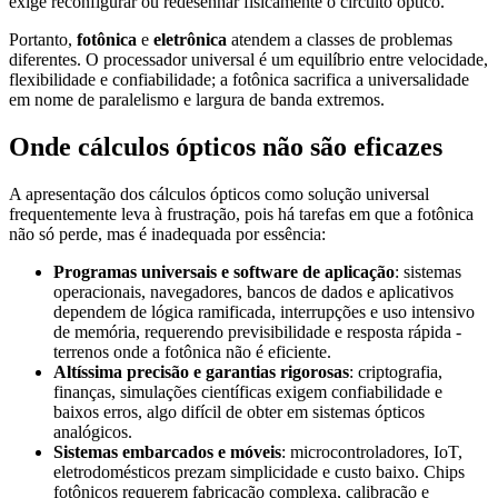
exige reconfigurar ou redesenhar fisicamente o circuito óptico.
Portanto,
fotônica
e
eletrônica
atendem a classes de problemas
diferentes. O processador universal é um equilíbrio entre velocidade,
flexibilidade e confiabilidade; a fotônica sacrifica a universalidade
em nome de paralelismo e largura de banda extremos.
Onde cálculos ópticos não são eficazes
A apresentação dos cálculos ópticos como solução universal
frequentemente leva à frustração, pois há tarefas em que a fotônica
não só perde, mas é inadequada por essência:
Programas universais e software de aplicação
: sistemas
operacionais, navegadores, bancos de dados e aplicativos
dependem de lógica ramificada, interrupções e uso intensivo
de memória, requerendo previsibilidade e resposta rápida -
terrenos onde a fotônica não é eficiente.
Altíssima precisão e garantias rigorosas
: criptografia,
finanças, simulações científicas exigem confiabilidade e
baixos erros, algo difícil de obter em sistemas ópticos
analógicos.
Sistemas embarcados e móveis
: microcontroladores, IoT,
eletrodomésticos prezam simplicidade e custo baixo. Chips
fotônicos requerem fabricação complexa, calibração e