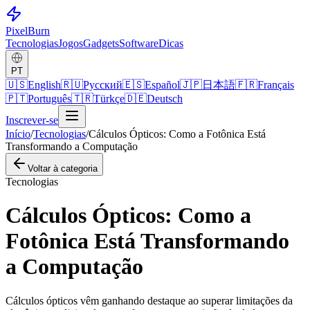
Pixel
Burn
Tecnologias
Jogos
Gadgets
Software
Dicas
PT
🇺🇸
English
🇷🇺
Русский
🇪🇸
Español
🇯🇵
日本語
🇫🇷
Français
🇵🇹
Português
🇹🇷
Türkçe
🇩🇪
Deutsch
Inscrever-se
Início
/
Tecnologias
/
Cálculos Ópticos: Como a Fotônica Está
Transformando a Computação
Voltar à categoria
Tecnologias
Cálculos Ópticos: Como a
Fotônica Está Transformando
a Computação
Cálculos ópticos vêm ganhando destaque ao superar limitações da