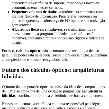
dependem de eletrônica de suporte, tornando-os inviáveis
economicamente nesses cenários.
Pequenos volumes de dados
: a fotônica só compensa com
grandes fluxos de informação. Para tarefas pequenas ou
pouco frequentes, a sobrecarga de I/O óptico e sincronização
gera lentidão.
Algoritmos flexíveis e mutáveis
: se o algoritmo muda
constantemente, a programabilidade dos eletrônicos é
imbatível, enquanto circuitos ópticos são rígidos e difíceis de
adaptar.
Por isso,
cálculos ópticos
não se tornam uma tecnologia de uso
geral. Seu poder está na especialização. Fora desse nicho, aumentam
a complexidade e o custo sem ganhos reais.
Futuro dos cálculos ópticos: arquiteturas
híbridas
O futuro da computação óptica se afasta da ideia de "computadores
de luz" e se aproxima de uma evolução pragmática:
arquiteturas
híbridas
, combinando fotônica e eletrônica de forma complementar.
Nessas arquiteturas, a eletrônica continua responsável pela lógica,
memória, software e decisões, enquanto a fotônica é aplicada