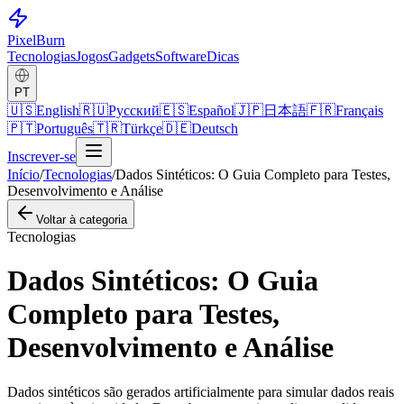
Pixel
Burn
Tecnologias
Jogos
Gadgets
Software
Dicas
PT
🇺🇸
English
🇷🇺
Русский
🇪🇸
Español
🇯🇵
日本語
🇫🇷
Français
🇵🇹
Português
🇹🇷
Türkçe
🇩🇪
Deutsch
Inscrever-se
Início
/
Tecnologias
/
Dados Sintéticos: O Guia Completo para Testes,
Desenvolvimento e Análise
Voltar à categoria
Tecnologias
Dados Sintéticos: O Guia
Completo para Testes,
Desenvolvimento e Análise
Dados sintéticos são gerados artificialmente para simular dados reais