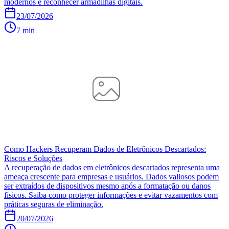
modernos e reconhecer armadilhas digitais.
23/07/2026
7 min
Como Hackers Recuperam Dados de Eletrônicos Descartados:
Riscos e Soluções
A recuperação de dados em eletrônicos descartados representa uma
ameaça crescente para empresas e usuários. Dados valiosos podem
ser extraídos de dispositivos mesmo após a formatação ou danos
físicos. Saiba como proteger informações e evitar vazamentos com
práticas seguras de eliminação.
20/07/2026