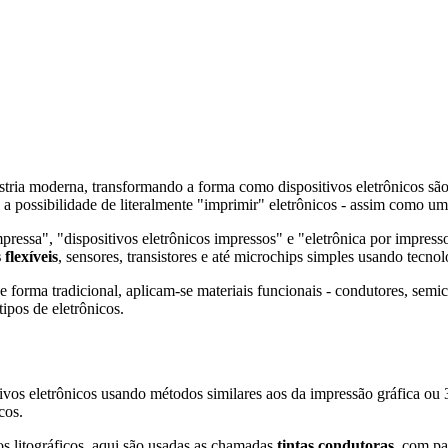
tria moderna, transformando a forma como dispositivos eletrônicos são 
re a possibilidade de literalmente "imprimir" eletrônicos - assim com
pressa", "dispositivos eletrônicos impressos" e "eletrônica por impre
 flexíveis
, sensores, transistores e até microchips simples usando tecno
 forma tradicional, aplicam-se materiais funcionais - condutores, semi
tipos de eletrônicos.
itivos eletrônicos usando métodos similares aos da impressão gráfica ou
cos.
ssos litográficos, aqui são usadas as chamadas
tintas condutoras
, com pa