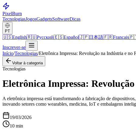
Pixel
Burn
Tecnologias
Jogos
Gadgets
Software
Dicas
PT
🇺🇸
English
🇷🇺
Русский
🇪🇸
Español
🇯🇵
日本語
🇫🇷
Français
🇵
Inscrever-se
Início
/
Tecnologias
/
Eletrônica Impressa: Revolução na Indústria e no 
Voltar à categoria
Tecnologias
Eletrônica Impressa: Revolução 
A eletrônica impressa está transformando a fabricação de dispositivos
inovando setores como wearables, medicina, IoT e embalagens intelige
19/03/2026
10
min