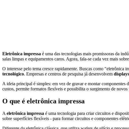
Eletrônica impressa
é uma das tecnologias mais promissoras da indús
salas limpas e equipamentos caros. Agora, fala-se cada vez mais sob
O interesse pelo tema cresce rapidamente. Buscas como "eletrônica im
tecnológico
. Empresas e centros de pesquisa já desenvolvem
displays
A ideia principal é simples: em vez de gravar e montar componentes de
custos, permite formatos flexíveis e possibilita o surgimento de novos 
O que é eletrônica impressa
A
eletrônica impressa
é uma tecnologia para criar circuitos e dispos
sobre superfícies flexíveis - para formar circuitos e componentes elétri
Diferente da eletrônica clássica, que utiliza wafers de silício e proce