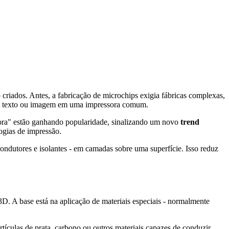
criados. Antes, a fabricação de microchips exigia fábricas complexas,
o um texto ou imagem em uma impressora comum.
ssora" estão ganhando popularidade, sinalizando um novo
trend
logias de impressão.
condutores e isolantes - em camadas sobre uma superfície. Isso reduz
 3D. A base está na aplicação de materiais especiais - normalmente
rtículas de prata, carbono ou outros materiais capazes de conduzir