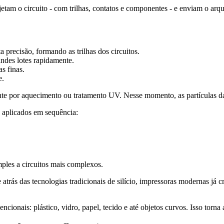
am o circuito - com trilhas, contatos e componentes - e enviam o arqu
a precisão, formando as trilhas dos circuitos.
andes lotes rapidamente.
as finas.
e.
nte por aquecimento ou tratamento UV. Nesse momento, as partículas da
ão aplicados em sequência:
mples a circuitos mais complexos.
atrás das tecnologias tradicionais de silício, impressoras modernas já
ncionais: plástico, vidro, papel, tecido e até objetos curvos. Isso torna