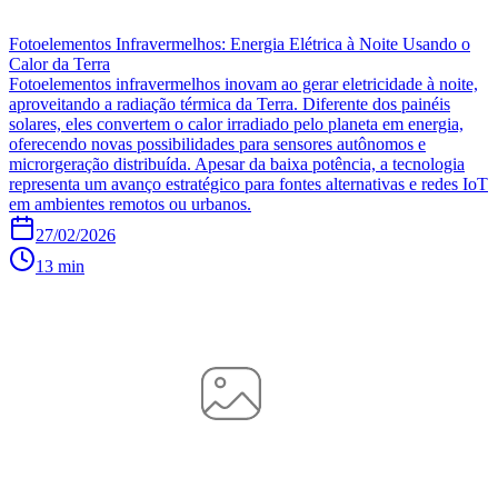
Fotoelementos Infravermelhos: Energia Elétrica à Noite Usando o
Calor da Terra
Fotoelementos infravermelhos inovam ao gerar eletricidade à noite,
aproveitando a radiação térmica da Terra. Diferente dos painéis
solares, eles convertem o calor irradiado pelo planeta em energia,
oferecendo novas possibilidades para sensores autônomos e
microrgeração distribuída. Apesar da baixa potência, a tecnologia
representa um avanço estratégico para fontes alternativas e redes IoT
em ambientes remotos ou urbanos.
27/02/2026
13 min