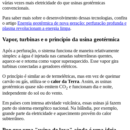
várias vezes mais eletricidade do que usinas geotérmicas
convencionais.
Para saber mais sobre o desenvolvimento dessas tecnologias, confira
o artigo
Energia geotérmica de nova geração: perfuração profunda e
plasma revolucionam a energia limpa
.
Vapor, turbinas e o princípio da usina geotérmica
Após a perfuração, o sistema funciona de maneira relativamente
simples: a água é injetada nas camadas subterrâneas quentes,
aquece-se e retorna como vapor superaquecido. Esse vapor gira
turbinas conectadas a geradores elétricos.
O princípio é similar ao de termelétricas, mas em vez de queimar
carvão ou gás, utiliza-se o
calor da Terra
. Assim, as usinas
geotérmicas quase não emitem CO
e funcionam dia e noite,
2
independente do sol ou do vento.
Em países com intensa atividade vulcânica, essas usinas já fazem
parte do sistema energético nacional. Na Islândia, por exemplo,
grande parte da eletricidade e aquecimento provém do calor
subterrâneo.
Por que uma "usina de lava" ainda é uma ideia