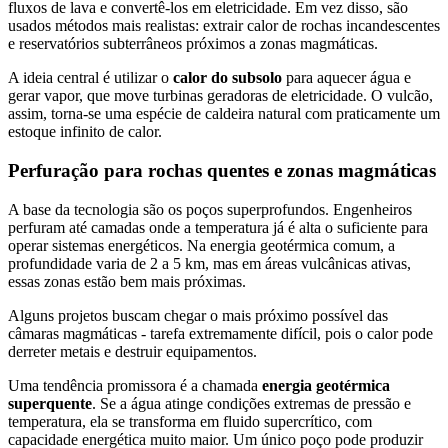
fluxos de lava e convertê-los em eletricidade. Em vez disso, são
usados métodos mais realistas: extrair calor de rochas incandescentes
e reservatórios subterrâneos próximos a zonas magmáticas.
A ideia central é utilizar o
calor do subsolo
para aquecer água e
gerar vapor, que move turbinas geradoras de eletricidade. O vulcão,
assim, torna-se uma espécie de caldeira natural com praticamente um
estoque infinito de calor.
Perfuração para rochas quentes e zonas magmáticas
A base da tecnologia são os poços superprofundos. Engenheiros
perfuram até camadas onde a temperatura já é alta o suficiente para
operar sistemas energéticos. Na energia geotérmica comum, a
profundidade varia de 2 a 5 km, mas em áreas vulcânicas ativas,
essas zonas estão bem mais próximas.
Alguns projetos buscam chegar o mais próximo possível das
câmaras magmáticas - tarefa extremamente difícil, pois o calor pode
derreter metais e destruir equipamentos.
Uma tendência promissora é a chamada
energia geotérmica
superquente
. Se a água atinge condições extremas de pressão e
temperatura, ela se transforma em fluido supercrítico, com
capacidade energética muito maior. Um único poço pode produzir