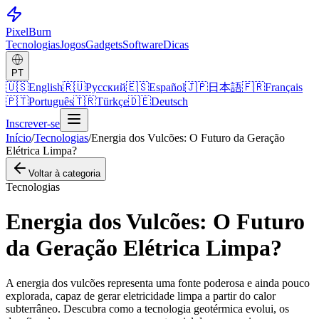
Pixel
Burn
Tecnologias
Jogos
Gadgets
Software
Dicas
PT
🇺🇸
English
🇷🇺
Русский
🇪🇸
Español
🇯🇵
日本語
🇫🇷
Français
🇵🇹
Português
🇹🇷
Türkçe
🇩🇪
Deutsch
Inscrever-se
Início
/
Tecnologias
/
Energia dos Vulcões: O Futuro da Geração
Elétrica Limpa?
Voltar à categoria
Tecnologias
Energia dos Vulcões: O Futuro
da Geração Elétrica Limpa?
A energia dos vulcões representa uma fonte poderosa e ainda pouco
explorada, capaz de gerar eletricidade limpa a partir do calor
subterrâneo. Descubra como a tecnologia geotérmica evolui, os