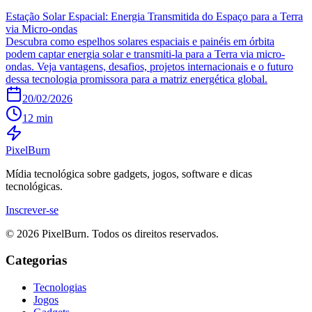
Estação Solar Espacial: Energia Transmitida do Espaço para a Terra
via Micro-ondas
Descubra como espelhos solares espaciais e painéis em órbita
podem captar energia solar e transmiti-la para a Terra via micro-
ondas. Veja vantagens, desafios, projetos internacionais e o futuro
dessa tecnologia promissora para a matriz energética global.
20/02/2026
12 min
Pixel
Burn
Mídia tecnológica sobre gadgets, jogos, software e dicas
tecnológicas.
Inscrever-se
© 2026 PixelBurn. Todos os direitos reservados.
Categorias
Tecnologias
Jogos