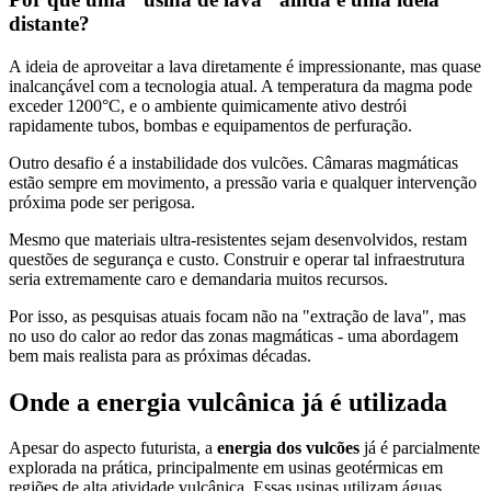
distante?
A ideia de aproveitar a lava diretamente é impressionante, mas quase
inalcançável com a tecnologia atual. A temperatura da magma pode
exceder 1200°C, e o ambiente quimicamente ativo destrói
rapidamente tubos, bombas e equipamentos de perfuração.
Outro desafio é a instabilidade dos vulcões. Câmaras magmáticas
estão sempre em movimento, a pressão varia e qualquer intervenção
próxima pode ser perigosa.
Mesmo que materiais ultra-resistentes sejam desenvolvidos, restam
questões de segurança e custo. Construir e operar tal infraestrutura
seria extremamente caro e demandaria muitos recursos.
Por isso, as pesquisas atuais focam não na "extração de lava", mas
no uso do calor ao redor das zonas magmáticas - uma abordagem
bem mais realista para as próximas décadas.
Onde a energia vulcânica já é utilizada
Apesar do aspecto futurista, a
energia dos vulcões
já é parcialmente
explorada na prática, principalmente em usinas geotérmicas em
regiões de alta atividade vulcânica. Essas usinas utilizam águas