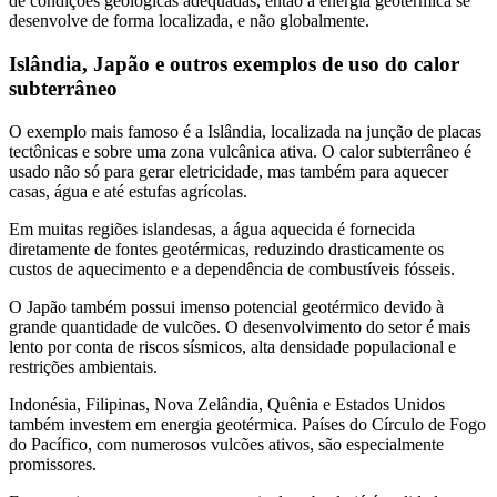
de condições geológicas adequadas, então a energia geotérmica se
desenvolve de forma localizada, e não globalmente.
Islândia, Japão e outros exemplos de uso do calor
subterrâneo
O exemplo mais famoso é a Islândia, localizada na junção de placas
tectônicas e sobre uma zona vulcânica ativa. O calor subterrâneo é
usado não só para gerar eletricidade, mas também para aquecer
casas, água e até estufas agrícolas.
Em muitas regiões islandesas, a água aquecida é fornecida
diretamente de fontes geotérmicas, reduzindo drasticamente os
custos de aquecimento e a dependência de combustíveis fósseis.
O Japão também possui imenso potencial geotérmico devido à
grande quantidade de vulcões. O desenvolvimento do setor é mais
lento por conta de riscos sísmicos, alta densidade populacional e
restrições ambientais.
Indonésia, Filipinas, Nova Zelândia, Quênia e Estados Unidos
também investem em energia geotérmica. Países do Círculo de Fogo
do Pacífico, com numerosos vulcões ativos, são especialmente
promissores.