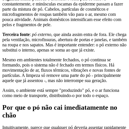
constantemente, e minúsculas escamas da epiderme passam a fazer
parte da mistura de pó. Cabelos, partículas de cosméticos e
microfragmentos de roupas também vão para o ar, mesmo com
pouca atividade. Animais domésticos intensificam esse efeito com
pelos e fragmentos de pele.
Terceira fonte
:
pó externo
, que ainda assim entra de fora. Ele chega
pela ventilação, microfissuras, abertura de portas e janelas, e também
na roupa e nos sapatos. Mas é importante entender: o pó externo não
substitui o interno, apenas se soma ao que já existe.
Mesmo em ambientes totalmente fechados, o pó continua se
formando, pois o sistema não é fechado em termos físicos. Há
movimentação de ar, fluxos térmicos, vibrações e novas fontes de
partículas. A limpeza só remove uma parte do pó - principalmente
aquele que já assentou -, mas não interrompe sua geração.
Assim, o ambiente está sempre "produzindo" pó, e o ar funciona
como meio de transporte, distribuindo-o por todo o espaço.
Por que o pó não cai imediatamente no
chão
Intuitivamente, parece que qualquer pó deveria assentar rapidamente