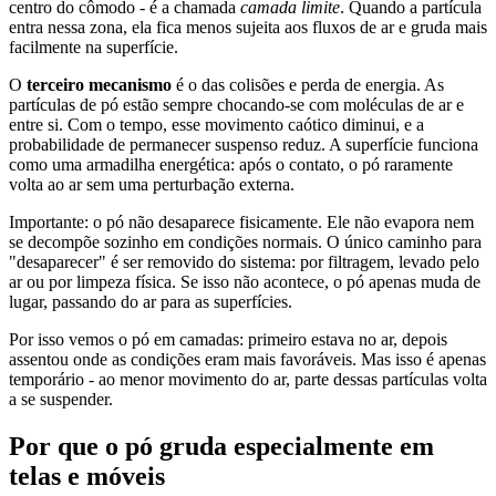
centro do cômodo - é a chamada
camada limite
. Quando a partícula
entra nessa zona, ela fica menos sujeita aos fluxos de ar e gruda mais
facilmente na superfície.
O
terceiro mecanismo
é o das colisões e perda de energia. As
partículas de pó estão sempre chocando-se com moléculas de ar e
entre si. Com o tempo, esse movimento caótico diminui, e a
probabilidade de permanecer suspenso reduz. A superfície funciona
como uma armadilha energética: após o contato, o pó raramente
volta ao ar sem uma perturbação externa.
Importante: o pó não desaparece fisicamente. Ele não evapora nem
se decompõe sozinho em condições normais. O único caminho para
"desaparecer" é ser removido do sistema: por filtragem, levado pelo
ar ou por limpeza física. Se isso não acontece, o pó apenas muda de
lugar, passando do ar para as superfícies.
Por isso vemos o pó em camadas: primeiro estava no ar, depois
assentou onde as condições eram mais favoráveis. Mas isso é apenas
temporário - ao menor movimento do ar, parte dessas partículas volta
a se suspender.
Por que o pó gruda especialmente em
telas e móveis