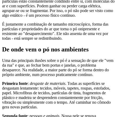
partículas estão constantemente colidindo entre si, com moléculas do
ar e com superfícies. Podem ganhar ou perder carga elétrica,
agrupar-se ou se fragmentar. Por isso, o pó não pode ser visto como
algo estático - é um processo físico contínuo.
É justamente a combinação de tamanho microscópico, forma das
partículas e propriedades do ar que torna o pó onipresente e
resistente ao "desaparecimento". Ele não assenta de uma vez por
todas - está sempre se redistribuindo.
De onde vem o pó nos ambientes
Uma das principais ilusões sobre o pó é a sensação de que ele "vem
da rua" e que, ao fechar bem portas e janelas, o problema
desaparece. Na realidade, a maior parte do pó se forma dentro do
próprio ambiente, num processo praticamente contínuo.
Primeira fonte
:
desgaste de materiais
. Todas as superfícies se
desgastam lentamente: tecidos, móveis, tapetes, roupas, estofados,
papel. Microfibras de tecidos, partículas de tinta, fragmentos de
plástico e madeira se desprendem constantemente por fricção,
vibração ou simplesmente com o tempo. Até caminhar no cômodo
gera novas partículas.
Segunda fonte
:
pessoas e animais
. Nossa pele se renova