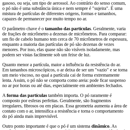
gasoso, ou seja, um tipo de aerossol. Ao contrário do senso comum,
o pó não é uma substância única e nem sempre é "sujeira". É uma
mistura de partículas de diferentes origens, formas e tamanhos,
capazes de permanecer por muito tempo no ar.
O parâmetro chave é o
tamanho das partículas
. Geralmente, varia
de frações de micrômetro a dezenas de micrômetros. Para comparar:
um fio de cabelo humano tem cerca de 70 micrômetros de espessura,
enquanto a maioria das partículas de pó são dezenas de vezes
menores. Por isso, elas quase não são visíveis isoladamente, mas
podem ser vistas facilmente sob um feixe de luz.
Quanto menor a partícula, maior a influência da resistência do ar.
Em tamanhos microscópicos, o ar deixa de ser um "vazio" e se torna
um meio viscoso, no qual a partícula cai de forma extremamente
lenta. Assim, o pó não se comporta como areia: pode ficar suspenso
no ar por horas ou até dias, especialmente em ambientes fechados.
A
forma das partículas
também importa. O pó raramente é
composto por esferas perfeitas. Geralmente, são fragmentos
irregulares, fibrosos ou em placas. Essa geometria aumenta a área de
contato com o ar, intensifica a resistência e torna o comportamento
do pó ainda mais imprevisível.
Outro ponto importante é que o pó é um sistema
dinâmico
. As