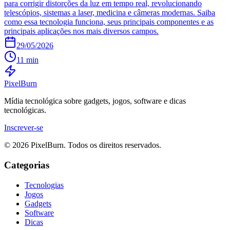
para corrigir distorções da luz em tempo real, revolucionando
telescópios, sistemas a laser, medicina e câmeras modernas. Saiba
como essa tecnologia funciona, seus principais componentes e as
principais aplicações nos mais diversos campos.
29/05/2026
11 min
Pixel
Burn
Mídia tecnológica sobre gadgets, jogos, software e dicas
tecnológicas.
Inscrever-se
© 2026 PixelBurn. Todos os direitos reservados.
Categorias
Tecnologias
Jogos
Gadgets
Software
Dicas