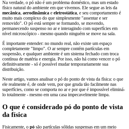
Na verdade, o pó não é um problema doméstico, mas um estado
físico natural do ambiente em que vivemos. Ele segue as leis da
mecânica
,
aerodinâmica
e
eletrostática
, e seu comportamento é
muito mais complexo do que simplesmente "assentar e ser
removido". O pó está sempre se formando, se movendo,
permanecendo suspenso no ar e interagindo com superfícies em
nível microscópico - mesmo quando ninguém se move na sala.
É importante entender: no mundo real, não existe um espaço
completamente "limpo". O ar sempre contém partículas em
suspensão, e qualquer ambiente é um sistema fechado com troca
contínua de matéria e energia. Por isso, não há como vencer o pó
definitivamente - só é possível mudar temporariamente sua
distribuição.
Neste artigo, vamos analisar o pó do ponto de vista da física: o que
ele realmente é, de onde vem, por que gruda tão facilmente nas
superfícies, como se comporta no ar e por que é impossível eliminá-
lo totalmente - mesmo em uma casa impecavelmente limpa.
O que é considerado pó do ponto de vista
da física
Fisicamente, o
pó
são partículas sólidas suspensas em um meio