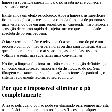
limpeza a superfície pareça limpa, o pó já está no ar e começa a
assentar de novo.
Existe ainda um efeito psicológico. Após a limpeza, as superfícies
ficam homogêneas, e mesmo uma camada finíssima de pó torna-se
mais visível do que em uma superfície já "carregada". Isso reforça a
sensação de retorno rápido da sujeira, mesmo que a quantidade
absoluta de pó seja pequena.
O
fator tempo
também é relevante. O assentamento do pó é um
processo contínuo - não espera horas ou dias para começar. Assim
que a limpeza termina e o ar se acalma, as partículas suspensas
voltam a assentar nas superfícies mais convenientes.
No fim, a limpeza funciona, mas não como "remoção definitiva", e
sim como uma correção temporária da distribuição do pó. Sem
filtragem constante do ar ou eliminação das fontes de partículas, o
sistema rapidamente retorna ao seu equilíbrio.
Por que é impossível eliminar o pó
completamente
A razão pela qual o pó não pode ser eliminado para sempre não está
na ineficácia da limpeza, mas nos limites físicos de qualquer