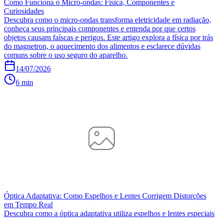
Como Funciona o Micro-ondas: Física, Componentes e
Curiosidades
Descubra como o micro-ondas transforma eletricidade em radiação,
conheça seus principais componentes e entenda por que certos
objetos causam faíscas e perigos. Este artigo explora a física por trás
do magnetron, o aquecimento dos alimentos e esclarece dúvidas
comuns sobre o uso seguro do aparelho.
14/07/2026
6 min
Óptica Adaptativa: Como Espelhos e Lentes Corrigem Distorções
em Tempo Real
Descubra como a óptica adaptativa utiliza espelhos e lentes especiais