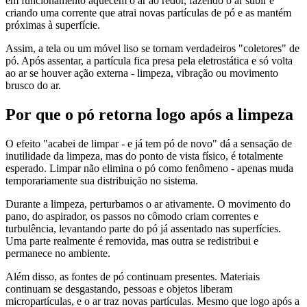
em funcionamento aquecem o ar ao redor, fazendo o ar subir e
criando uma corrente que atrai novas partículas de pó e as mantém
próximas à superfície.
Assim, a tela ou um móvel liso se tornam verdadeiros "coletores" de
pó. Após assentar, a partícula fica presa pela eletrostática e só volta
ao ar se houver ação externa - limpeza, vibração ou movimento
brusco do ar.
Por que o pó retorna logo após a limpeza
O efeito "acabei de limpar - e já tem pó de novo" dá a sensação de
inutilidade da limpeza, mas do ponto de vista físico, é totalmente
esperado. Limpar não elimina o pó como fenômeno - apenas muda
temporariamente sua distribuição no sistema.
Durante a limpeza, perturbamos o ar ativamente. O movimento do
pano, do aspirador, os passos no cômodo criam correntes e
turbulência, levantando parte do pó já assentado nas superfícies.
Uma parte realmente é removida, mas outra se redistribui e
permanece no ambiente.
Além disso, as fontes de pó continuam presentes. Materiais
continuam se desgastando, pessoas e objetos liberam
micropartículas, e o ar traz novas partículas. Mesmo que logo após a