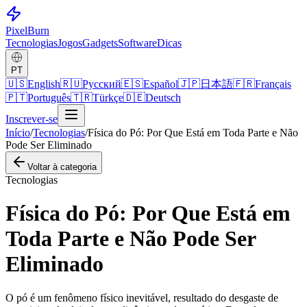
Pixel
Burn
Tecnologias
Jogos
Gadgets
Software
Dicas
PT
🇺🇸
English
🇷🇺
Русский
🇪🇸
Español
🇯🇵
日本語
🇫🇷
Français
🇵🇹
Português
🇹🇷
Türkçe
🇩🇪
Deutsch
Inscrever-se
Início
/
Tecnologias
/
Física do Pó: Por Que Está em Toda Parte e Não
Pode Ser Eliminado
Voltar à categoria
Tecnologias
Física do Pó: Por Que Está em
Toda Parte e Não Pode Ser
Eliminado
O pó é um fenômeno físico inevitável, resultado do desgaste de