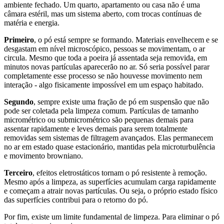
ambiente fechado. Um quarto, apartamento ou casa não é uma
câmara estéril, mas um sistema aberto, com trocas contínuas de
matéria e energia.
Primeiro
, o pó está sempre se formando. Materiais envelhecem e se
desgastam em nível microscópico, pessoas se movimentam, o ar
circula. Mesmo que toda a poeira já assentada seja removida, em
minutos novas partículas aparecerão no ar. Só seria possível parar
completamente esse processo se não houvesse movimento nem
interação - algo fisicamente impossível em um espaço habitado.
Segundo
, sempre existe uma fração de pó em suspensão que não
pode ser coletada pela limpeza comum. Partículas de tamanho
micrométrico ou submicrométrico são pequenas demais para
assentar rapidamente e leves demais para serem totalmente
removidas sem sistemas de filtragem avançados. Elas permanecem
no ar em estado quase estacionário, mantidas pela microturbulência
e movimento browniano.
Terceiro
, efeitos eletrostáticos tornam o pó resistente à remoção.
Mesmo após a limpeza, as superfícies acumulam carga rapidamente
e começam a atrair novas partículas. Ou seja, o próprio estado físico
das superfícies contribui para o retorno do pó.
Por fim, existe um limite fundamental de limpeza. Para eliminar o pó