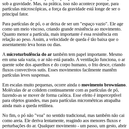
sob a gravidade. Mas, na prática, isso não acontece porque, para
partículas microscópicas, a força da gravidade está longe de ser o
principal fator.
Para partículas de pó, o ar deixa de ser um "espaço vazio". Ele age
como um meio viscoso, criando grande resistência ao movimento.
Quanto menor a partícula, mais importante é essa resistência em
relação ao peso. Assim, a velocidade de queda é tão baixa que o
assentamento leva horas ou dias.
A
microturbulência do ar
também tem papel importante. Mesmo
em uma sala vazia, o ar não está parado. A ventilação funciona, o ar
quente sobe dos aparelhos e do corpo humano, o frio desce, criando
fluxos convectivos sutis. Esses movimentos facilmente mantêm
partículas leves suspensas.
Em escalas muito pequenas, ocorre ainda o
movimento browniano
.
Moléculas de ar colidem continuamente com as partículas de pó,
fazendo-as se mover de forma caótica. Esse efeito é imperceptível
para objetos grandes, mas para partículas micrométricas atrapalha
ainda mais a queda retilínea.
No fim, o pó não "voa" no sentido tradicional, mas também não cai
como areia. Ele deriva lentamente, reagindo aos menores fluxos e
perturbações do ar. Qualquer movimento - um passo, um gesto, abrir