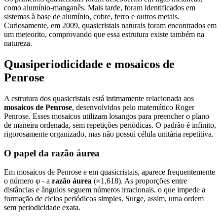
como alumínio-manganês. Mais tarde, foram identificados em
sistemas à base de alumínio, cobre, ferro e outros metais.
Curiosamente, em 2009, quasicristais naturais foram encontrados em
um meteorito, comprovando que essa estrutura existe também na
natureza.
Quasiperiodicidade e mosaicos de
Penrose
A estrutura dos quasicristais está intimamente relacionada aos
mosaicos de Penrose
, desenvolvidos pelo matemático Roger
Penrose. Esses mosaicos utilizam losangos para preencher o plano
de maneira ordenada, sem repetições periódicas. O padrão é infinito,
rigorosamente organizado, mas não possui célula unitária repetitiva.
O papel da razão áurea
Em mosaicos de Penrose e em quasicristais, aparece frequentemente
o número φ - a
razão áurea
(≈1,618). As proporções entre
distâncias e ângulos seguem números irracionais, o que impede a
formação de ciclos periódicos simples. Surge, assim, uma ordem
sem periodicidade exata.