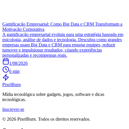
Gamificação Empresarial: Como Big Data e CRM Transformam a
Motivação Corporativa
A gamificação empresarial evoluiu para uma estratégia baseada em
psicologia, análise de dados e tecnologia. Descubra como grandes
empresas usam Big Data e CRM para engajar equipes, reduzir
turnover e impulsionar resultados, criando experiências
personalizadas e recompensas reais.
1/08/2026
6 min
Pixel
Burn
Mídia tecnológica sobre gadgets, jogos, software e dicas
tecnológicas.
Inscrever-se
© 2026 PixelBurn. Todos os direitos reservados.