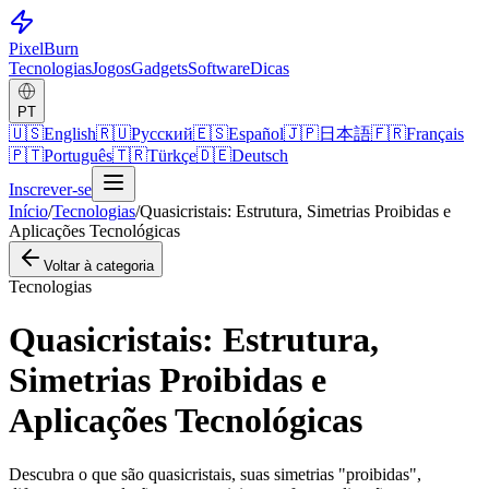
Pixel
Burn
Tecnologias
Jogos
Gadgets
Software
Dicas
PT
🇺🇸
English
🇷🇺
Русский
🇪🇸
Español
🇯🇵
日本語
🇫🇷
Français
🇵🇹
Português
🇹🇷
Türkçe
🇩🇪
Deutsch
Inscrever-se
Início
/
Tecnologias
/
Quasicristais: Estrutura, Simetrias Proibidas e
Aplicações Tecnológicas
Voltar à categoria
Tecnologias
Quasicristais: Estrutura,
Simetrias Proibidas e
Aplicações Tecnológicas
Descubra o que são quasicristais, suas simetrias "proibidas",