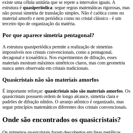
existe uma célula unitária que se repete a intervalos iguais. A
estrutura é
quasiperiódica
: segue regras matemáticas rigorosas, mas
não possui simetria de translação simples. Não é caótica como no
material amorfo e nem periódica como no cristal clássico - é um
terceiro tipo de organização da matéria.
Por que aparece simetria pentagonal?
A estrutura quasiperiódica permite a realização de simetrias
impossíveis nos cristais convencionais, como a pentagonal,
decagonal e icosaédrica. Nos experimentos de difração, esses
materiais mostram máximos simétricos claros, mas com geometria
nunca antes observada em cristais tradicionais.
Quasicristais não são materiais amorfos
É importante reforçar:
quasicristais não são materiais amorfos
. Os
quasicristais possuem ordem de longo alcance, simetria clara e
padrões de difração nítidos. O arranjo atômico é organizado, mas
segue princípios matemáticos diferentes dos cristais convencionais.
Onde são encontrados os quasicristais?
Os primeiros quasicristais foram descobertos em ligas metálicas,