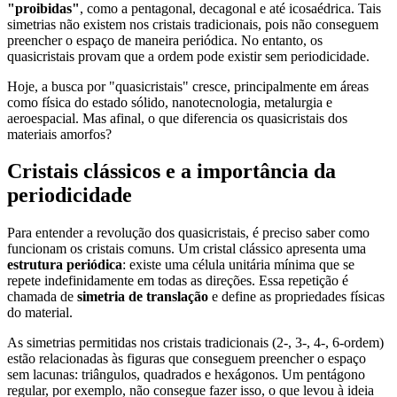
"proibidas"
, como a pentagonal, decagonal e até icosaédrica. Tais
simetrias não existem nos cristais tradicionais, pois não conseguem
preencher o espaço de maneira periódica. No entanto, os
quasicristais provam que a ordem pode existir sem periodicidade.
Hoje, a busca por "quasicristais" cresce, principalmente em áreas
como física do estado sólido, nanotecnologia, metalurgia e
aeroespacial. Mas afinal, o que diferencia os quasicristais dos
materiais amorfos?
Cristais clássicos e a importância da
periodicidade
Para entender a revolução dos quasicristais, é preciso saber como
funcionam os cristais comuns. Um cristal clássico apresenta uma
estrutura periódica
: existe uma célula unitária mínima que se
repete indefinidamente em todas as direções. Essa repetição é
chamada de
simetria de translação
e define as propriedades físicas
do material.
As simetrias permitidas nos cristais tradicionais (2-, 3-, 4-, 6-ordem)
estão relacionadas às figuras que conseguem preencher o espaço
sem lacunas: triângulos, quadrados e hexágonos. Um pentágono
regular, por exemplo, não consegue fazer isso, o que levou à ideia