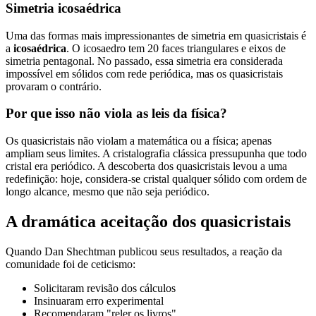
Simetria icosaédrica
Uma das formas mais impressionantes de simetria em quasicristais é
a
icosaédrica
. O icosaedro tem 20 faces triangulares e eixos de
simetria pentagonal. No passado, essa simetria era considerada
impossível em sólidos com rede periódica, mas os quasicristais
provaram o contrário.
Por que isso não viola as leis da física?
Os quasicristais não violam a matemática ou a física; apenas
ampliam seus limites. A cristalografia clássica pressupunha que todo
cristal era periódico. A descoberta dos quasicristais levou a uma
redefinição: hoje, considera-se cristal qualquer sólido com ordem de
longo alcance, mesmo que não seja periódico.
A dramática aceitação dos quasicristais
Quando Dan Shechtman publicou seus resultados, a reação da
comunidade foi de ceticismo:
Solicitaram revisão dos cálculos
Insinuaram erro experimental
Recomendaram "reler os livros"