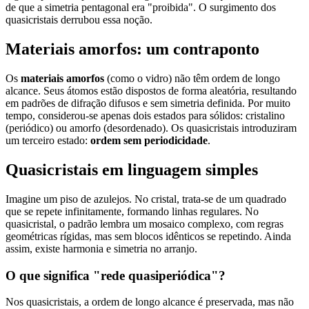
de que a simetria pentagonal era "proibida". O surgimento dos
quasicristais derrubou essa noção.
Materiais amorfos: um contraponto
Os
materiais amorfos
(como o vidro) não têm ordem de longo
alcance. Seus átomos estão dispostos de forma aleatória, resultando
em padrões de difração difusos e sem simetria definida. Por muito
tempo, considerou-se apenas dois estados para sólidos: cristalino
(periódico) ou amorfo (desordenado). Os quasicristais introduziram
um terceiro estado:
ordem sem periodicidade
.
Quasicristais em linguagem simples
Imagine um piso de azulejos. No cristal, trata-se de um quadrado
que se repete infinitamente, formando linhas regulares. No
quasicristal, o padrão lembra um mosaico complexo, com regras
geométricas rígidas, mas sem blocos idênticos se repetindo. Ainda
assim, existe harmonia e simetria no arranjo.
O que significa "rede quasiperiódica"?
Nos quasicristais, a ordem de longo alcance é preservada, mas não