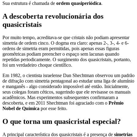
Sua estrutura é chamada de
ordem quasiperiódica
.
A descoberta revolucionária dos
quasicristais
Por muito tempo, acreditava-se que cristais não podiam apresentar
simetria de ordem cinco. O dogma era claro: apenas 2-, 3-, 4- e 6-
ordens de simetria eram permitidas, pois apenas essas figuras
geométricas podiam preencher o espaço sem lacunas quando
repetidas periodicamente. O surgimento dos quasicristais, portanto,
foi um verdadeiro choque científico.
Em 1982, o cientista israelense Dan Shechtman observou um padrão
de difração com simetria pentagonal ao estudar uma liga de alumínio
e manganês - algo considerado impossível até então. Inicialmente,
seus colegas foram céticos, sugerindo que ele revisasse os manuais
acadêmicos. Mas experimentos subsequentes confirmaram a
descoberta, e em 2011 Shechtman foi agraciado com o
Prêmio
Nobel de Química
por esse feito.
O que torna um quasicristal especial?
A principal característica dos quasicristais é a presença de
simetrias