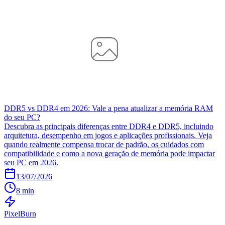
DDR5 vs DDR4 em 2026: Vale a pena atualizar a memória RAM
do seu PC?
Descubra as principais diferenças entre DDR4 e DDR5, incluindo
arquitetura, desempenho em jogos e aplicações profissionais. Veja
quando realmente compensa trocar de padrão, os cuidados com
compatibilidade e como a nova geração de memória pode impactar
seu PC em 2026.
13/07/2026
8 min
Pixel
Burn