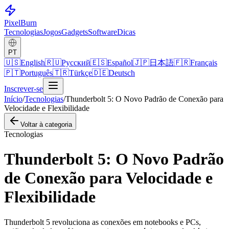
Pixel
Burn
Tecnologias
Jogos
Gadgets
Software
Dicas
PT
🇺🇸
English
🇷🇺
Русский
🇪🇸
Español
🇯🇵
日本語
🇫🇷
Français
🇵🇹
Português
🇹🇷
Türkçe
🇩🇪
Deutsch
Inscrever-se
Início
/
Tecnologias
/
Thunderbolt 5: O Novo Padrão de Conexão para
Velocidade e Flexibilidade
Voltar à categoria
Tecnologias
Thunderbolt 5: O Novo Padrão
de Conexão para Velocidade e
Flexibilidade
Thunderbolt 5 revoluciona as conexões em notebooks e PCs,