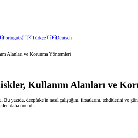
🇹
Português
🇹🇷
Türkçe
🇩🇪
Deutsch
anım Alanları ve Korunma Yöntemleri
Riskler, Kullanım Alanları ve K
 Bu yazıda, deepfake'in nasıl çalıştığını, fırsatlarını, tehditlerini ve gü
inden daha önemli.