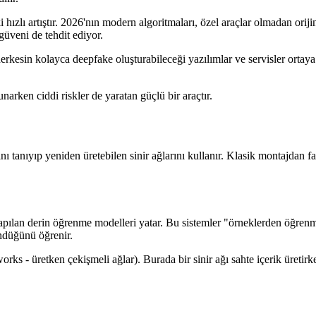
hızlı artıştır. 2026'nın modern algoritmaları, özel araçlar olmadan orij
güveni de tehdit ediyor.
, herkesin kolayca deepfake oluşturabileceği yazılımlar ve servisler orta
narken ciddi riskler de yaratan güçlü bir araçtır.
nı tanıyıp yeniden üretebilen sinir ağlarını kullanır. Klasik montajdan f
yapılan derin öğrenme modelleri yatar. Bu sistemler "örneklerden öğrenme
ündüğünü öğrenir.
works - üretken çekişmeli ağlar). Burada bir sinir ağı sahte içerik üretirk