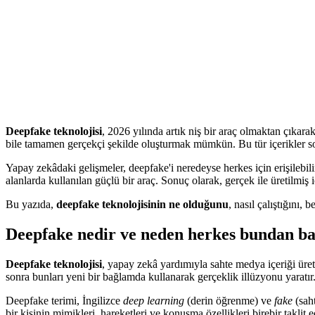
Deepfake teknolojisi
, 2026 yılında artık niş bir araç olmaktan çıkara
bile tamamen gerçekçi şekilde oluşturmak mümkün. Bu tür içerikler so
Yapay zekâdaki gelişmeler, deepfake'i neredeyse herkes için erişilebili
alanlarda kullanılan güçlü bir araç. Sonuç olarak, gerçek ile üretilmiş 
Bu yazıda,
deepfake teknolojisinin ne olduğunu
, nasıl çalıştığını,
Deepfake nedir ve neden herkes bundan b
Deepfake teknolojisi
, yapay zekâ yardımıyla sahte medya içeriği üretm
sonra bunları yeni bir bağlamda kullanarak gerçeklik illüzyonu yaratır
Deepfake terimi, İngilizce
deep learning
(derin öğrenme) ve
fake
(saht
bir kişinin mimikleri, hareketleri ve konuşma özellikleri birebir taklit ed