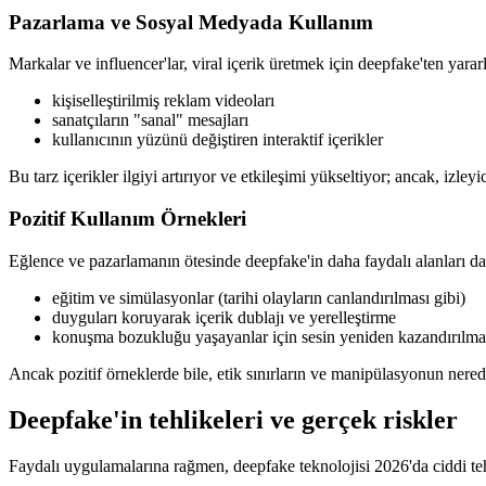
Pazarlama ve Sosyal Medyada Kullanım
Markalar ve influencer'lar, viral içerik üretmek için deepfake'ten yara
kişiselleştirilmiş reklam videoları
sanatçıların "sanal" mesajları
kullanıcının yüzünü değiştiren interaktif içerikler
Bu tarz içerikler ilgiyi artırıyor ve etkileşimi yükseltiyor; ancak, izl
Pozitif Kullanım Örnekleri
Eğlence ve pazarlamanın ötesinde deepfake'in daha faydalı alanları da
eğitim ve simülasyonlar (tarihi olayların canlandırılması gibi)
duyguları koruyarak içerik dublajı ve yerelleştirme
konuşma bozukluğu yaşayanlar için sesin yeniden kazandırılma
Ancak pozitif örneklerde bile, etik sınırların ve manipülasyonun nere
Deepfake'in tehlikeleri ve gerçek riskler
Faydalı uygulamalarına rağmen, deepfake teknolojisi 2026'da ciddi tehdi