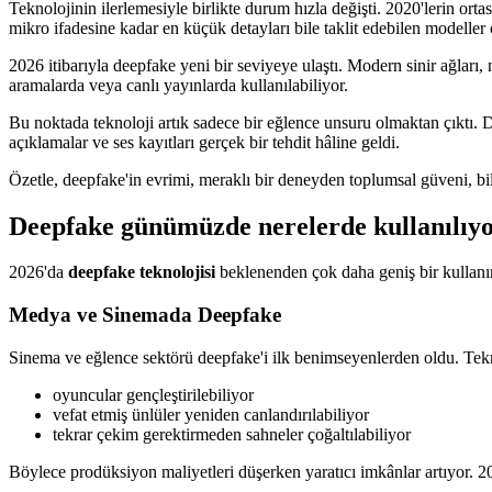
Teknolojinin ilerlemesiyle birlikte durum hızla değişti. 2020'lerin or
mikro ifadesine kadar en küçük detayları bile taklit edebilen modeller o
2026 itibarıyla deepfake yeni bir seviyeye ulaştı. Modern sinir ağları,
aramalarda veya canlı yayınlarda kullanılabiliyor.
Bu noktada teknoloji artık sadece bir eğlence unsuru olmaktan çıktı. Do
açıklamalar ve ses kayıtları gerçek bir tehdit hâline geldi.
Özetle, deepfake'in evrimi, meraklı bir deneyden toplumsal güveni, bil
Deepfake günümüzde nerelerde kullanılıy
2026'da
deepfake teknolojisi
beklenenden çok daha geniş bir kullanı
Medya ve Sinemada Deepfake
Sinema ve eğlence sektörü deepfake'i ilk benimseyenlerden oldu. Tekn
oyuncular gençleştirilebiliyor
vefat etmiş ünlüler yeniden canlandırılabiliyor
tekrar çekim gerektirmeden sahneler çoğaltılabiliyor
Böylece prodüksiyon maliyetleri düşerken yaratıcı imkânlar artıyor. 20