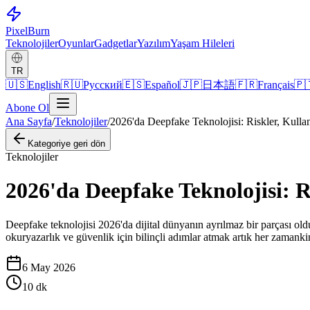
Pixel
Burn
Teknolojiler
Oyunlar
Gadgetlar
Yazılım
Yaşam Hileleri
TR
🇺🇸
English
🇷🇺
Русский
🇪🇸
Español
🇯🇵
日本語
🇫🇷
Français
🇵
Abone Ol
Ana Sayfa
/
Teknolojiler
/
2026'da Deepfake Teknolojisi: Riskler, Kull
Kategoriye geri dön
Teknolojiler
2026'da Deepfake Teknolojisi: 
Deepfake teknolojisi 2026'da dijital dünyanın ayrılmaz bir parçası oldu.
okuryazarlık ve güvenlik için bilinçli adımlar atmak artık her zamank
6 May 2026
10
dk