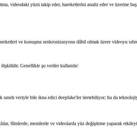
tma, videodaki yüzü takip eder, hareketlerini analiz eder ve üzerine başk
reketleri ve konuşma senkronizasyonu dâhil olmak üzere videoyu sıfırda
işkilidir. Genellikle şu veriler kullanılır:
 sınırlı veriyle bile ikna edici deepfake'ler üretebiliyor; bu da teknolojiy
klılar, filmlerde, memlerde ve videolarda yüz değiştirme yaparak etkiley