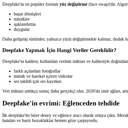
Deepfake'in en popüler formatı
yüz değiştirme
(face swap)'dir. Algori
başın dönüşleri
mimikler
ışıklandırma
duygular
Daha gelişmiş sürümler, yalnızca yüzü değiştirmekle kalmaz, dudak ha
Deepfake Yapmak İçin Hangi Veriler Gereklidir?
Deepfake'in kalitesi, kullanılan verinin miktarı ve kalitesiyle doğrudan il
farklı açılardan fotoğraflar
mimik ve hareket içeren videolar
ses taklidi için ses kayıtları
Veri miktarı arttıkça sonuç daha gerçekçi olur. 2026'da sinir ağları, artık
Deepfake'in evrimi: Eğlenceden tehdide
İlk deepfake'ler birer deney ve eğlence aracı olarak ortaya çıktı. Mera
hataları ve bariz bozukluklar hemen göze çarpıyordu.