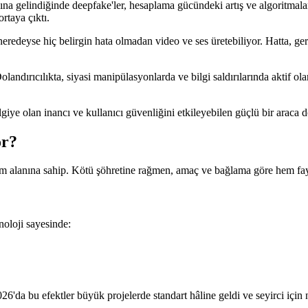
tasına gelindiğinde deepfake'ler, hesaplama gücündeki artış ve algoritma
rtaya çıktı.
 neredeyse hiç belirgin hata olmadan video ve ses üretebiliyor. Hatta, ge
landırıcılıkta, siyasi manipülasyonlarda ve bilgi saldırılarında aktif ola
giye olan inancı ve kullanıcı güvenliğini etkileyebilen güçlü bir araca 
or?
m alanına sahip. Kötü şöhretine rağmen, amaç ve bağlama göre hem fay
oloji sayesinde:
26'da bu efektler büyük projelerde standart hâline geldi ve seyirci için 