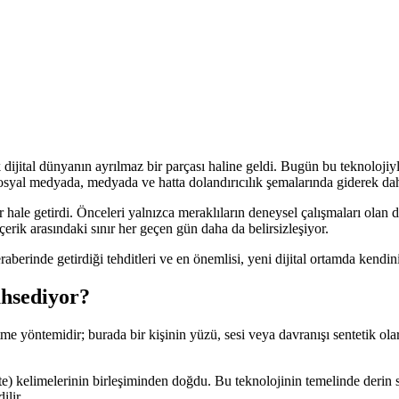
k dijital dünyanın ayrılmaz bir parçası haline geldi. Bugün bu teknoloji
syal medyada, medyada ve hatta dolandırıcılık şemalarında giderek daha
r hale getirdi. Önceleri yalnızca meraklıların deneysel çalışmaları olan 
içerik arasındaki sınır her geçen gün daha da belirsizleşiyor.
 beraberinde getirdiği tehditleri ve en önemlisi, yeni dijital ortamda kendin
ahsediyor?
e yöntemidir; burada bir kişinin yüzü, sesi veya davranışı sentetik olara
.
e) kelimelerinin birleşiminden doğdu. Bu teknolojinin temelinde derin si
ilir.