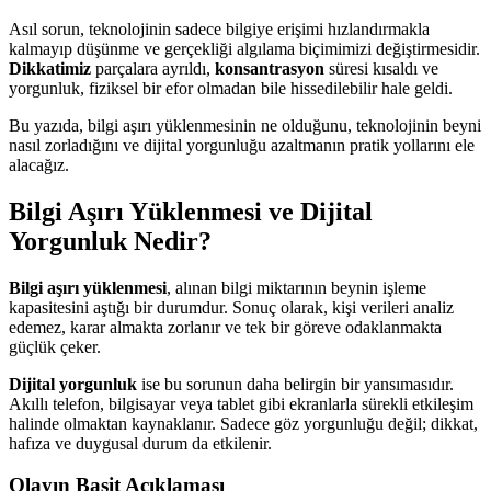
Asıl sorun, teknolojinin sadece bilgiye erişimi hızlandırmakla
kalmayıp düşünme ve gerçekliği algılama biçimimizi değiştirmesidir.
Dikkatimiz
parçalara ayrıldı,
konsantrasyon
süresi kısaldı ve
yorgunluk, fiziksel bir efor olmadan bile hissedilebilir hale geldi.
Bu yazıda, bilgi aşırı yüklenmesinin ne olduğunu, teknolojinin beyni
nasıl zorladığını ve dijital yorgunluğu azaltmanın pratik yollarını ele
alacağız.
Bilgi Aşırı Yüklenmesi ve Dijital
Yorgunluk Nedir?
Bilgi aşırı yüklenmesi
, alınan bilgi miktarının beynin işleme
kapasitesini aştığı bir durumdur. Sonuç olarak, kişi verileri analiz
edemez, karar almakta zorlanır ve tek bir göreve odaklanmakta
güçlük çeker.
Dijital yorgunluk
ise bu sorunun daha belirgin bir yansımasıdır.
Akıllı telefon, bilgisayar veya tablet gibi ekranlarla sürekli etkileşim
halinde olmaktan kaynaklanır. Sadece göz yorgunluğu değil; dikkat,
hafıza ve duygusal durum da etkilenir.
Olayın Basit Açıklaması