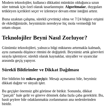
Modern teknolojiler, kullanıcı dikkatini mümkün olduğunca uzun
süre tutmak için özel olarak tasarlanmıştır.
Algoritmalar
, duyguları
tetikleyen içerikleri seçer ve izlemeye devam etme isteğini artırır.
Buna uzaktan çalışma, sürekli çevrimiçi olma ve 7/24 bilgiye erişimi
de eklediğimizde, beynimizin neredeyse hiç mola vermediği bir
ortam oluşur.
Teknolojiler Beyni Nasıl Zorluyor?
Günümüz teknolojileri, yalnızca bilgi miktarını artırmakla kalmadı,
aynı zamanda düşünce ritmini de değiştirdi. Beynimiz artık görevleri
sırayla işlemiyor; sürekli olarak kaynaklar, sinyaller ve uyarıcılar
arasında geçiş yapıyor.
Sürekli Bildirimler ve Dikkat Dağılması
Her bildirim bir
mikro-geçiş
tir. Mesajı açmasanız bile, beyniniz
dikkati dağıtır ve sinyali işler.
Bu geçişler önemsiz gibi görünse de birikir. Sonunda, dikkat
"parçalı" hale gelir ve göreve dönmek daha fazla çaba gerektirir. Bu,
basit şeylere bile odaklanmakta zorlanmanın ana nedenlerinden
biridir.