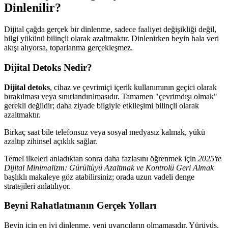
Dinlenilir?
Dijital çağda gerçek bir dinlenme, sadece faaliyet değişikliği değil,
bilgi yükünü bilinçli olarak azaltmaktır. Dinlenirken beyin hala veri
akışı alıyorsa, toparlanma gerçekleşmez.
Dijital Detoks Nedir?
Dijital detoks
, cihaz ve çevrimiçi içerik kullanımının geçici olarak
bırakılması veya sınırlandırılmasıdır. Tamamen "çevrimdışı olmak"
gerekli değildir; daha ziyade bilgiyle etkileşimi bilinçli olarak
azaltmaktır.
Birkaç saat bile telefonsuz veya sosyal medyasız kalmak, yükü
azaltıp zihinsel açıklık sağlar.
Temel ilkeleri anladıktan sonra daha fazlasını öğrenmek için
2025'te
Dijital Minimalizm: Gürültüyü Azaltmak ve Kontrolü Geri Almak
başlıklı makaleye göz atabilirsiniz; orada uzun vadeli denge
stratejileri anlatılıyor.
Beyni Rahatlatmanın Gerçek Yolları
Beyin için en iyi dinlenme, yeni uyarıcıların olmamasıdır. Yürüyüş,