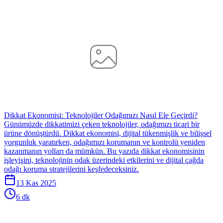
Dikkat Ekonomisi: Teknolojiler Odağımızı Nasıl Ele Geçirdi?
Günümüzde dikkatimizi çeken teknolojiler, odağımızı ticari bir
ürüne dönüştürdü. Dikkat ekonomisi, dijital tükenmişlik ve bilişsel
yorgunluk yaratırken, odağımızı korumanın ve kontrolü yeniden
kazanmanın yolları da mümkün. Bu yazıda dikkat ekonomisinin
işleyişini, teknolojinin odak üzerindeki etkilerini ve dijital çağda
odağı koruma stratejilerini keşfedeceksiniz.
13 Kas 2025
6 dk