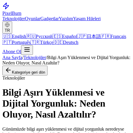
Pixel
Burn
Teknolojiler
Oyunlar
Gadgetlar
Yazılım
Yaşam Hileleri
TR
🇺🇸
English
🇷🇺
Русский
🇪🇸
Español
🇯🇵
日本語
🇫🇷
Français
🇵🇹
Português
🇹🇷
Türkçe
🇩🇪
Deutsch
Abone Ol
Ana Sayfa
/
Teknolojiler
/
Bilgi Aşırı Yüklenmesi ve Dijital Yorgunluk:
Neden Oluyor, Nasıl Azaltılır?
Kategoriye geri dön
Teknolojiler
Bilgi Aşırı Yüklenmesi ve
Dijital Yorgunluk: Neden
Oluyor, Nasıl Azaltılır?
Günümüzde bilgi aşırı yüklenmesi ve dijital yorgunluk neredeyse