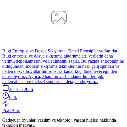
Bilgi Entropisi ve Dosya Sıkıştırma: Temel Prensipler ve Sınırlar
Bilgi entropisi ve dosya sıkıştırma algoritmaları, verilerin daha
verimli depolanmasını ve iletilmesini sağlar. Bu yazıda entropinin ne
olduğundan, modern sıkıştırma tekniklerinin nasıl çalıştığından ve
neden dosya boyutlarının sonsuza kadar küçültülemeyeceğinden
bahsediyoruz. Ayrıca, Shannon ve Landauer limitleri gibi
matematiksel ve fiziksel sınırları da detaylandırıyoruz.
26 Tem 2026
6 dk
Pixel
Burn
Gadgetlar, oyunlar, yazılım ve teknoloji yaşam hileleri hakkında
teknoloji medyası.