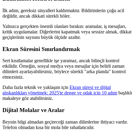
İlk adım, gereksiz sinyalleri kaldırmaktır. Bildirimlerin çoğu acil
değildir, ancak dikkati sürekli böler.
Yalnızca gerçekten önemli olanları bırakın: aramalar, iş mesajları,
kritik uygulamalar. Diğerlerini kapatmak veya sessize almak, dikkat
geçişlerinin sayısını büyük ölçüde azaltır.
Ekran Süresini Sınırlandırmak
Sert kısıtlamalar genellikle işe yaramaz, ancak bilinçli kontrol
etkilidir. Örneğin, sosyal medya veya mesajlar için belirli zaman
dilimleri ayarlayabilirsiniz, böylece sürekli "arka planda" kontrol
etmezsiniz.
Daha fazla teknik ve yaklaşım için
Ekran süresi ve dijital
alışkanlıkları yönetmek: 2025'te denge ve odak için 10 adım
başlıklı
makaleye göz atabilirsiniz.
Dijital Molalar ve Aralar
Beynin bilgi almadan geçireceği zaman dilimlerine ihtiyacı vardır.
Telefon olmadan kısa bir mola bile rahatlatıcıdır.