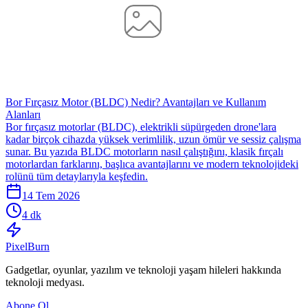
Bor Fırçasız Motor (BLDC) Nedir? Avantajları ve Kullanım
Alanları
Bor fırçasız motorlar (BLDC), elektrikli süpürgeden drone'lara
kadar birçok cihazda yüksek verimlilik, uzun ömür ve sessiz çalışma
sunar. Bu yazıda BLDC motorların nasıl çalıştığını, klasik fırçalı
motorlardan farklarını, başlıca avantajlarını ve modern teknolojideki
rolünü tüm detaylarıyla keşfedin.
14 Tem 2026
4 dk
Pixel
Burn
Gadgetlar, oyunlar, yazılım ve teknoloji yaşam hileleri hakkında
teknoloji medyası.
Abone Ol