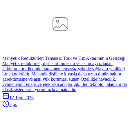
Manyetik Redüktörler: Temassız Tork ve Hız Aktarımının Geleceği
Manyetik redüktörler, dişli sürtünmesini ve aşınmayı ortadan
kaldıran, tork iletimini tamamen temassız şekilde sağlayan yenilikçi
bir teknolojidir. Mekanik dişlilere kıyasla daha uzun ömür, bakım
gerektirmeme ve aşırı yük koruması sunar. Özellikle havacılık,
yenilenebilir enerji ve elektrikli araçlar gibi ileri teknoloji alanlarında
klasik sistemlerin yerini hızla almaktadır.
17 Tem 2026
4 dk