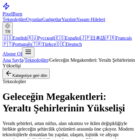
Pixel
Burn
Teknolojiler
Oyunlar
Gadgetlar
Yazılım
Yaşam Hileleri
TR
🇺🇸
English
🇷🇺
Русский
🇪🇸
Español
🇯🇵
日本語
🇫🇷
Français
🇵🇹
Português
🇹🇷
Türkçe
🇩🇪
Deutsch
Abone Ol
Ana Sayfa
/
Teknolojiler
/
Geleceğin Megakentleri: Yeraltı Şehirlerinin
Yükselişi
Kategoriye geri dön
Teknolojiler
Geleceğin Megakentleri:
Yeraltı Şehirlerinin Yükselişi
Yeraltı şehirleri, artan nüfus, alan sıkıntısı ve iklim değişikliğiyle
birlikte geleceğin şehircilik çözümleri arasında öne çıkıyor. Modern
teknolojilerle donatılan bu yapılar, ulaşım, lojistik ve altyapı