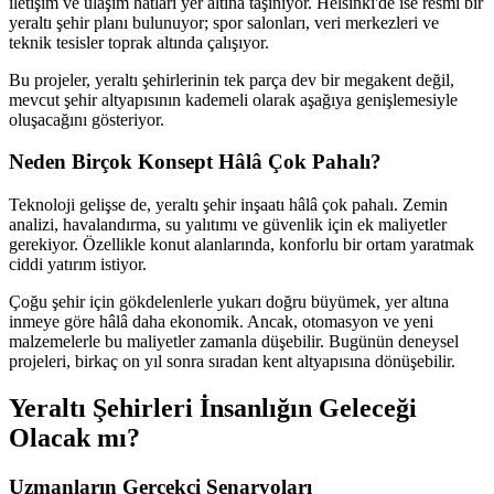
iletişim ve ulaşım hatları yer altına taşınıyor. Helsinki'de ise resmi bir
yeraltı şehir planı bulunuyor; spor salonları, veri merkezleri ve
teknik tesisler toprak altında çalışıyor.
Bu projeler, yeraltı şehirlerinin tek parça dev bir megakent değil,
mevcut şehir altyapısının kademeli olarak aşağıya genişlemesiyle
oluşacağını gösteriyor.
Neden Birçok Konsept Hâlâ Çok Pahalı?
Teknoloji gelişse de, yeraltı şehir inşaatı hâlâ çok pahalı. Zemin
analizi, havalandırma, su yalıtımı ve güvenlik için ek maliyetler
gerekiyor. Özellikle konut alanlarında, konforlu bir ortam yaratmak
ciddi yatırım istiyor.
Çoğu şehir için gökdelenlerle yukarı doğru büyümek, yer altına
inmeye göre hâlâ daha ekonomik. Ancak, otomasyon ve yeni
malzemelerle bu maliyetler zamanla düşebilir. Bugünün deneysel
projeleri, birkaç on yıl sonra sıradan kent altyapısına dönüşebilir.
Yeraltı Şehirleri İnsanlığın Geleceği
Olacak mı?
Uzmanların Gerçekçi Senaryoları