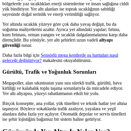
bölgelerde yaz sıcaklıkları enerji sistemlerine ve insan sağlığına ciddi
yük bindiriyor. Yer altı alanları ise toprak sıcaklığının sabitliği
sayesinde doğal serinlik ve enerji verimliliği sağlıyor.
Yer altında sıcaklık yüzeye göre çok daha yavaş değişir, bu da
soğutma maliyetlerini azaltır. Ayrıca yer altındaki yapılar; fırtına,
kum fırtınası, orman yangını ve sıcaklık dalgalanmalarına karşı daha
dirençlidir. Bu yönüyle, yer altı şehirleri uzun vadeli
altyapı
güvenliği
sunar.
Daha fazla bilgi için
Sensörlü mega kentlerde ısı haritaları nasıl
geleceği değiştiriyor?
makalesini okuyabilirsiniz.
Gürültü, Trafik ve Yoğunluk Sorunları
Megapoller, alan sıkıntısının yanı sıra sürekli trafik, gürültü, hava
kirliliği ve kalabalık toplu taşıma sorunlarıyla da mücadele ediyor.
Yer altı altyapısı, yüzeyi rahatlatmanın etkili bir yolu.
Birçok konseptte, ana yollar, yük tünelleri ve teknik hatlar yer altına
taşınıyor. Böylece sokaklarda trafik azalıyor, yayalara ve yeşil
alanlara daha fazla yer açılıyor. Otomatik depolar ve servis tünelleri
ise şehir lojistiğini bağımsız bir sistem haline getiriyor.