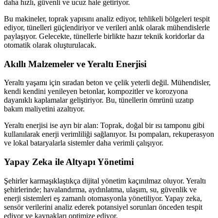
daha hızlı, güvenli ve ucuz hale getiriyor.
Bu makineler, toprak yapısını analiz ediyor, tehlikeli bölgeleri tespit
ediyor, tünelleri güçlendiriyor ve verileri anlık olarak mühendislerle
paylaşıyor. Gelecekte, tünellerle birlikte hazır teknik koridorlar da
otomatik olarak oluşturulacak.
Akıllı Malzemeler ve Yeraltı Enerjisi
Yeraltı yaşamı için sıradan beton ve çelik yeterli değil. Mühendisler,
kendi kendini yenileyen betonlar, kompozitler ve korozyona
dayanıklı kaplamalar geliştiriyor. Bu, tünellerin ömrünü uzatıp
bakım maliyetini azaltıyor.
Yeraltı enerjisi ise ayrı bir alan: Toprak, doğal bir ısı tamponu gibi
kullanılarak enerji verimliliği sağlanıyor. Isı pompaları, rekuperasyon
ve lokal bataryalarla sistemler daha verimli çalışıyor.
Yapay Zeka ile Altyapı Yönetimi
Şehirler karmaşıklaştıkça dijital yönetim kaçınılmaz oluyor. Yeraltı
şehirlerinde; havalandırma, aydınlatma, ulaşım, su, güvenlik ve
enerji sistemleri eş zamanlı otomasyonla yönetiliyor. Yapay zeka,
sensör verilerini analiz ederek potansiyel sorunları önceden tespit
ediyor ve kaynakları optimize ediyor.