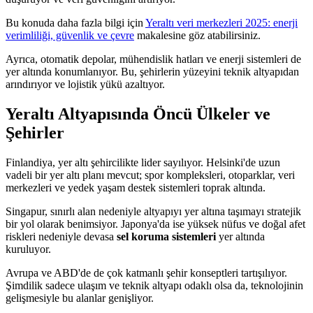
Bu konuda daha fazla bilgi için
Yeraltı veri merkezleri 2025: enerji
verimliliği, güvenlik ve çevre
makalesine göz atabilirsiniz.
Ayrıca, otomatik depolar, mühendislik hatları ve enerji sistemleri de
yer altında konumlanıyor. Bu, şehirlerin yüzeyini teknik altyapıdan
arındırıyor ve lojistik yükü azaltıyor.
Yeraltı Altyapısında Öncü Ülkeler ve
Şehirler
Finlandiya, yer altı şehircilikte lider sayılıyor. Helsinki'de uzun
vadeli bir yer altı planı mevcut; spor kompleksleri, otoparklar, veri
merkezleri ve yedek yaşam destek sistemleri toprak altında.
Singapur, sınırlı alan nedeniyle altyapıyı yer altına taşımayı stratejik
bir yol olarak benimsiyor. Japonya'da ise yüksek nüfus ve doğal afet
riskleri nedeniyle devasa
sel koruma sistemleri
yer altında
kuruluyor.
Avrupa ve ABD'de de çok katmanlı şehir konseptleri tartışılıyor.
Şimdilik sadece ulaşım ve teknik altyapı odaklı olsa da, teknolojinin
gelişmesiyle bu alanlar genişliyor.