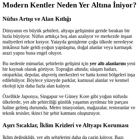
Modern Kentler Neden Yer Altına İniyor?
Nüfus Artışı ve Alan Kıtlığı
Dünyanın en büyük şehirleri, altyapı gelişimini geride bırakan bir
hızla büyüyor. Nüfus arttıkça boş alan azalıyor ve merkezde inşaat
maliyetleri rekor kırıyor. Yatayda genişleme çoğu ülkede neredeyse
imkânsız hale geldi-yoğun yapılaşma, doğal alanlar veya karmaşık
arazi yapısı buna engel oluyor.
Bu nedenle mimarlar, şehirlerin gelişimi için
yer altı alanlarını
yeni
bir kaynak olarak görüyor. Toprağın altında; ulaşım hatları,
otoparklar, depolar, alışveriş merkezleri ve hatta konut bölgeleri inşa
edilebiliyor. Böylece yüzeyde parklar, kamusal alanlar ve kentsel
ekoloji için daha fazla alan kalıyor.
Özellikle Japonya, Singapur ve Güney Kore gibi yoğun nüfuslu
ülkelerde, yer altı şehirciliği günlük yaşamın ayrılmaz bir parçası
haline gelmiş durumda. Metro istasyonları, mağazalar, restoranlar ve
teknik tesisler, ikinci bir şehir katmanı oluşturuyor.
Aşırı Sıcaklar, İklim Krizleri ve Altyapı Koruması
İklim değişikliği, yer altı şehirlerini daha da cazip kılıyor. Bazı