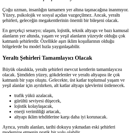
Çoğu uzman, insanlığın tamamen yer altına taşınacağına inanmıyor.
Yüzey, psikolojik ve sosyal açıdan vazgeçilmez. Ancak, yeraltı
şehirleri, geleceğin megakentlerinin önemli bir bileşeni olacak.
En gerçekçi senaryo; ulaşım, lojistik, teknik altyapı ve bazı kamusal
alanların yer altında, yaşam ve yeşil alanların yüzeyde olduğu çok
katmanlı şehirlerdir. Özellikle aşırı iklim koşullarının olduğu
bölgelerde bu model hızla yaygınlaşabilir.
Yeraltı Şehirleri Tamamlayıcı Olacak
Büyük olasılıkla, yeraltı şehirleri mevcut kentlerin tamamlayıcısı
olacak. Şimdiden yüzey, gökdelenler ve yeraltı altyapısı ile çok
katmanlı bir yapı oluştu. Gelecekte, üst katlar toplumsal yaşam ve
yeşil alanlar için ayrılırken, alt katlar altyapı işlevlerini üstlenecek.
trafik yükü azalacak,
gürültü seviyesi düşecek,
lojistik kolaylaşacak,
enerji verimliliği artacak,
altyapı iklim tehditlerine karşı daha iyi korunacak.
Ayrıca, yeraltı alanları, tarihi dokuyu yıkmadan eski şehirleri
modernize etmenin pratik bir yolu olabilir.