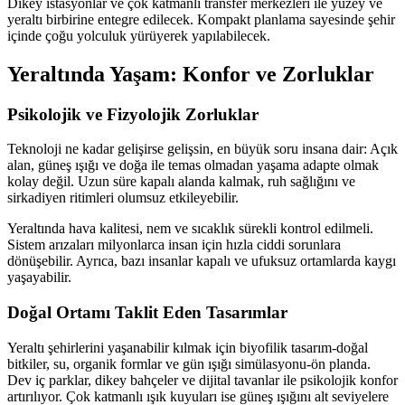
Dikey istasyonlar ve çok katmanlı transfer merkezleri ile yüzey ve
yeraltı birbirine entegre edilecek. Kompakt planlama sayesinde şehir
içinde çoğu yolculuk yürüyerek yapılabilecek.
Yeraltında Yaşam: Konfor ve Zorluklar
Psikolojik ve Fizyolojik Zorluklar
Teknoloji ne kadar gelişirse gelişsin, en büyük soru insana dair: Açık
alan, güneş ışığı ve doğa ile temas olmadan yaşama adapte olmak
kolay değil. Uzun süre kapalı alanda kalmak, ruh sağlığını ve
sirkadiyen ritimleri olumsuz etkileyebilir.
Yeraltında hava kalitesi, nem ve sıcaklık sürekli kontrol edilmeli.
Sistem arızaları milyonlarca insan için hızla ciddi sorunlara
dönüşebilir. Ayrıca, bazı insanlar kapalı ve ufuksuz ortamlarda kaygı
yaşayabilir.
Doğal Ortamı Taklit Eden Tasarımlar
Yeraltı şehirlerini yaşanabilir kılmak için biyofilik tasarım-doğal
bitkiler, su, organik formlar ve gün ışığı simülasyonu-ön planda.
Dev iç parklar, dikey bahçeler ve dijital tavanlar ile psikolojik konfor
artırılıyor. Çok katmanlı ışık kuyuları ise güneş ışığını alt seviyelere