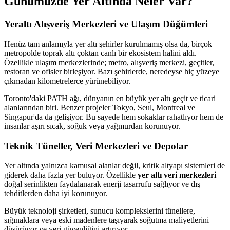
Günümüzde Yer Altında Neler Var?
Yeraltı Alışveriş Merkezleri ve Ulaşım Düğümleri
Henüz tam anlamıyla yer altı şehirler kurulmamış olsa da, birçok
metropolde toprak altı çoktan canlı bir ekosistem halini aldı.
Özellikle ulaşım merkezlerinde; metro, alışveriş merkezi, geçitler,
restoran ve ofisler birleşiyor. Bazı şehirlerde, neredeyse hiç yüzeye
çıkmadan kilometrelerce yürünebiliyor.
Toronto'daki PATH ağı, dünyanın en büyük yer altı geçit ve ticari
alanlarından biri. Benzer projeler Tokyo, Seul, Montreal ve
Singapur'da da gelişiyor. Bu sayede hem sokaklar rahatlıyor hem de
insanlar aşırı sıcak, soğuk veya yağmurdan korunuyor.
Teknik Tüneller, Veri Merkezleri ve Depolar
Yer altında yalnızca kamusal alanlar değil, kritik altyapı sistemleri de
giderek daha fazla yer buluyor. Özellikle
yer altı veri merkezleri
doğal serinlikten faydalanarak enerji tasarrufu sağlıyor ve dış
tehditlerden daha iyi korunuyor.
Büyük teknoloji şirketleri, sunucu komplekslerini tünellere,
sığınaklara veya eski madenlere taşıyarak soğutma maliyetlerini
düşürüyor ve veri güvenliğini artırıyor.