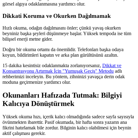
görsel algıya odaklanmasına yardımcı olur.
Dikkati Koruma ve Okurken Dağılmamak
Hızlı okuma, odağın dağılmasını önler; çünkü yavaş okurken
beyniniz başka şeyleri düşünmeye başlar. Yüksek tempoda ise tüm
bilişsel enerji metne gider.
Doğru bir okuma ortamı da önemlidir. Telefonları başka odaya
koyun, bildirimleri kapatın ve arka plan gürültüsünü azaltın.
15 dakika kesintisiz odaklanmakta zorlanıyorsanız,
Dikkat ve
Konsantrasyonu Artırmak İçin "Yumuşak Geçiş" Metodu
adlı
rehberimizi inceleyin. Bu yöntem, zihninizi yavaşça derin odak
moduna geçirmenize yardımcı olur.
Okunanları Hafızada Tutmak: Bilgiyi
Kalıcıya Dönüştürmek
Yüksek okuma hızı, içerik kalıcı olmadığında sadece sayfa sayısıyla
övünmekten ibarettir. Pasif okumada, bir hafta sonra yazarın ana
fikrini hatırlamak bile zordur. Bilginin kalıcı olabilmesi için beynin
aktif çalışması gerekir.