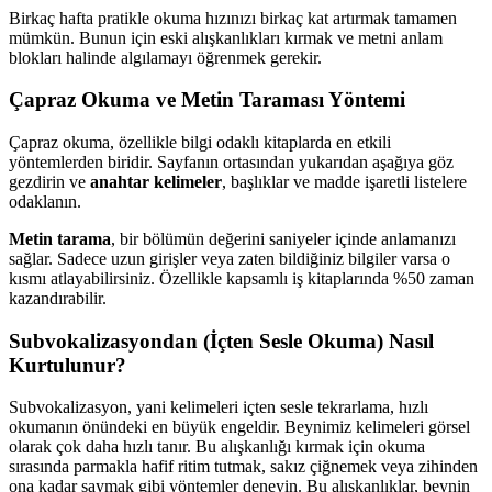
Birkaç hafta pratikle okuma hızınızı birkaç kat artırmak tamamen
mümkün. Bunun için eski alışkanlıkları kırmak ve metni anlam
blokları halinde algılamayı öğrenmek gerekir.
Çapraz Okuma ve Metin Taraması Yöntemi
Çapraz okuma, özellikle bilgi odaklı kitaplarda en etkili
yöntemlerden biridir. Sayfanın ortasından yukarıdan aşağıya göz
gezdirin ve
anahtar kelimeler
, başlıklar ve madde işaretli listelere
odaklanın.
Metin tarama
, bir bölümün değerini saniyeler içinde anlamanızı
sağlar. Sadece uzun girişler veya zaten bildiğiniz bilgiler varsa o
kısmı atlayabilirsiniz. Özellikle kapsamlı iş kitaplarında %50 zaman
kazandırabilir.
Subvokalizasyondan (İçten Sesle Okuma) Nasıl
Kurtulunur?
Subvokalizasyon, yani kelimeleri içten sesle tekrarlama, hızlı
okumanın önündeki en büyük engeldir. Beynimiz kelimeleri görsel
olarak çok daha hızlı tanır. Bu alışkanlığı kırmak için okuma
sırasında parmakla hafif ritim tutmak, sakız çiğnemek veya zihinden
ona kadar saymak gibi yöntemler deneyin. Bu alışkanlıklar, beynin