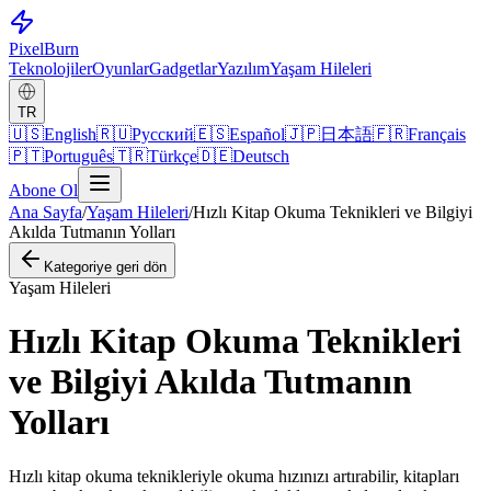
Pixel
Burn
Teknolojiler
Oyunlar
Gadgetlar
Yazılım
Yaşam Hileleri
TR
🇺🇸
English
🇷🇺
Русский
🇪🇸
Español
🇯🇵
日本語
🇫🇷
Français
🇵🇹
Português
🇹🇷
Türkçe
🇩🇪
Deutsch
Abone Ol
Ana Sayfa
/
Yaşam Hileleri
/
Hızlı Kitap Okuma Teknikleri ve Bilgiyi
Akılda Tutmanın Yolları
Kategoriye geri dön
Yaşam Hileleri
Hızlı Kitap Okuma Teknikleri
ve Bilgiyi Akılda Tutmanın
Yolları
Hızlı kitap okuma teknikleriyle okuma hızınızı artırabilir, kitapları