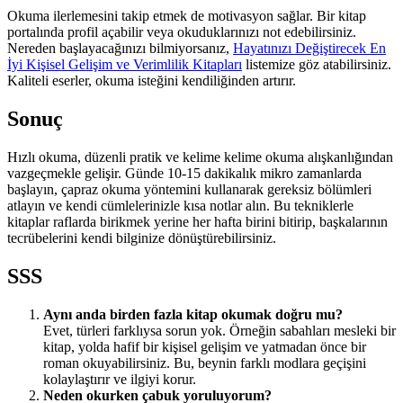
Okuma ilerlemesini takip etmek de motivasyon sağlar. Bir kitap
portalında profil açabilir veya okuduklarınızı not edebilirsiniz.
Nereden başlayacağınızı bilmiyorsanız,
Hayatınızı Değiştirecek En
İyi Kişisel Gelişim ve Verimlilik Kitapları
listemize göz atabilirsiniz.
Kaliteli eserler, okuma isteğini kendiliğinden artırır.
Sonuç
Hızlı okuma, düzenli pratik ve kelime kelime okuma alışkanlığından
vazgeçmekle gelişir. Günde 10-15 dakikalık mikro zamanlarda
başlayın, çapraz okuma yöntemini kullanarak gereksiz bölümleri
atlayın ve kendi cümlelerinizle kısa notlar alın. Bu tekniklerle
kitaplar raflarda birikmek yerine her hafta birini bitirip, başkalarının
tecrübelerini kendi bilginize dönüştürebilirsiniz.
SSS
Aynı anda birden fazla kitap okumak doğru mu?
Evet, türleri farklıysa sorun yok. Örneğin sabahları mesleki bir
kitap, yolda hafif bir kişisel gelişim ve yatmadan önce bir
roman okuyabilirsiniz. Bu, beynin farklı modlara geçişini
kolaylaştırır ve ilgiyi korur.
Neden okurken çabuk yoruluyorum?