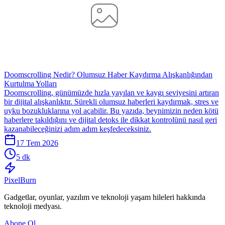
Doomscrolling Nedir? Olumsuz Haber Kaydırma Alışkanlığından
Kurtulma Yolları
Doomscrolling, günümüzde hızla yayılan ve kaygı seviyesini artıran
bir dijital alışkanlıktır. Sürekli olumsuz haberleri kaydırmak, stres ve
uyku bozukluklarına yol açabilir. Bu yazıda, beynimizin neden kötü
haberlere takıldığını ve dijital detoks ile dikkat kontrolünü nasıl geri
kazanabileceğinizi adım adım keşfedeceksiniz.
17 Tem 2026
5 dk
Pixel
Burn
Gadgetlar, oyunlar, yazılım ve teknoloji yaşam hileleri hakkında
teknoloji medyası.
Abone Ol