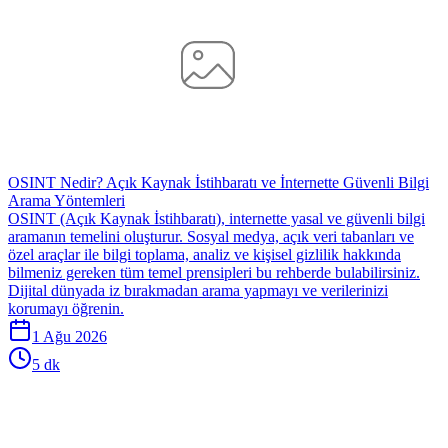
OSINT Nedir? Açık Kaynak İstihbaratı ve İnternette Güvenli Bilgi
Arama Yöntemleri
OSINT (Açık Kaynak İstihbaratı), internette yasal ve güvenli bilgi
aramanın temelini oluşturur. Sosyal medya, açık veri tabanları ve
özel araçlar ile bilgi toplama, analiz ve kişisel gizlilik hakkında
bilmeniz gereken tüm temel prensipleri bu rehberde bulabilirsiniz.
Dijital dünyada iz bırakmadan arama yapmayı ve verilerinizi
korumayı öğrenin.
1 Ağu 2026
5 dk