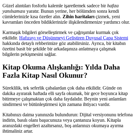
Güzel alıntıları fosforlu kalemle işaretlemek sadece bir
hafıza
yanılsaması
yaratır. Bunun yerine, her bölümden sonra kendi
cümlelerinizle kısa özetler alın.
Zihin haritaları
çizmek, yeni
kavramları önceden bildiklerinizle ilişkilendirmenize yardımcı olur.
Karmaşık bilgileri görselleştirmek ve çağrışımlar kurmak çok
etkilidir.
Hafızayı ve Düşünmeyi Geliştiren Duyusal Çapa Sistemi
hakkında detaylı rehberimize göz atabilirsiniz. Ayrıca, bir kitabın
özetini basit bir şekilde bir arkadaşınıza anlatmaya çalışmak
bilgilerin pekişmesini sağlar.
Kitap Okuma Alışkanlığı: Yılda Daha
Fazla Kitap Nasıl Okunur?
Süreklilik, tek seferlik çabalardan çok daha etkilidir. Günde on
dakika ayırarak haftada elli sayfa okumak, bir gece boyunca kitap
bitirmeye çalışmaktan çok daha faydalıdır. Beynin yeni anlamları
sindirmesi ve bütünleştirmesi için zamana ihtiyacı vardır.
Kitabınızı daima yanınızda bulundurun: Dijital versiyonunu telefona
indirin, basılı olanı başucunuza veya çantanıza koyun. Kitapla
aranızdaki engelleri azaltırsanız, boş anlarınızı okumaya ayırma
ihtimaliniz artar.