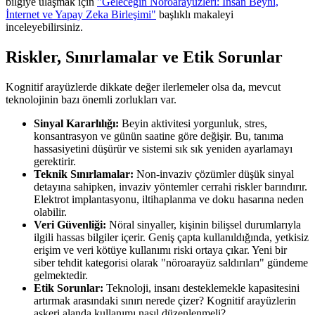
bilgiye ulaşmak için
"Geleceğin Nöroarayüzleri: İnsan Beyni,
İnternet ve Yapay Zeka Birleşimi"
başlıklı makaleyi
inceleyebilirsiniz.
Riskler, Sınırlamalar ve Etik Sorunlar
Kognitif arayüzlerde dikkate değer ilerlemeler olsa da, mevcut
teknolojinin bazı önemli zorlukları var.
Sinyal Kararlılığı:
Beyin aktivitesi yorgunluk, stres,
konsantrasyon ve günün saatine göre değişir. Bu, tanıma
hassasiyetini düşürür ve sistemi sık sık yeniden ayarlamayı
gerektirir.
Teknik Sınırlamalar:
Non-invaziv çözümler düşük sinyal
detayına sahipken, invaziv yöntemler cerrahi riskler barındırır.
Elektrot implantasyonu, iltihaplanma ve doku hasarına neden
olabilir.
Veri Güvenliği:
Nöral sinyaller, kişinin bilişsel durumlarıyla
ilgili hassas bilgiler içerir. Geniş çapta kullanıldığında, yetkisiz
erişim ve veri kötüye kullanımı riski ortaya çıkar. Yeni bir
siber tehdit kategorisi olarak "nöroarayüz saldırıları" gündeme
gelmektedir.
Etik Sorunlar:
Teknoloji, insanı desteklemekle kapasitesini
artırmak arasındaki sınırı nerede çizer? Kognitif arayüzlerin
askeri alanda kullanımı nasıl düzenlenmeli?