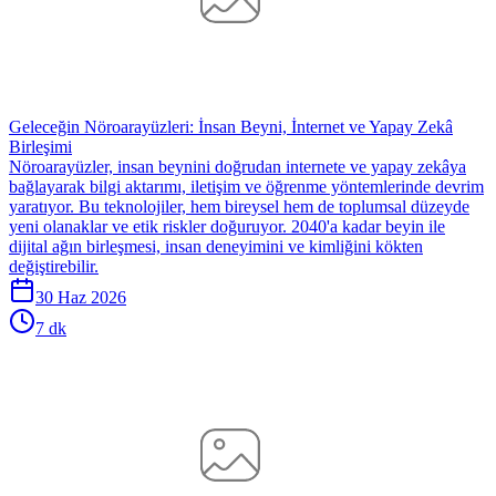
Geleceğin Nöroarayüzleri: İnsan Beyni, İnternet ve Yapay Zekâ
Birleşimi
Nöroarayüzler, insan beynini doğrudan internete ve yapay zekâya
bağlayarak bilgi aktarımı, iletişim ve öğrenme yöntemlerinde devrim
yaratıyor. Bu teknolojiler, hem bireysel hem de toplumsal düzeyde
yeni olanaklar ve etik riskler doğuruyor. 2040'a kadar beyin ile
dijital ağın birleşmesi, insan deneyimini ve kimliğini kökten
değiştirebilir.
30 Haz 2026
7 dk