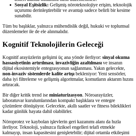
Sosyal Eşitsizlik:
Gelişmiş nöroteknolojiye erişim, teknolojik
uçurumu derinleştirebilir ve avantajı sadece belirli bir kesime
sunabilir.
Tüm bu başlıklar, yalnızca mühendislik değil, hukuki ve toplumsal
düzenlemeler ile de ele alınmalıdır.
Kognitif Teknolojilerin Geleceği
Kognitif arayüzlerin gelişimi üç ana yönde ilerliyor:
sinyal okuma
hassasiyetinin artırılması
,
invazivliğin azaltılması
ve insanın
dijital ekosistemiyle entegrasyonun sağlanması. Yakın gelecekte,
non-invaziv sistemlerde kalite artışı
bekleniyor: Yeni sensörler,
daha iyi filtreleme ve gelişmiş algoritmalar, komutların aktarım hızını
artıracak.
Bir diğer kritik trend ise
miniaturizasyon
. Nöroarayüzler,
laboratuvar kurulumlarından kompakt başlıklara ve entegre
çözümlere dönüşüyor. Gelecekte, akıllı saatler ve fitness bileklikleri
kadar günlük hayata dahil olabilirler.
Nöroprotez ve kaybolan işlevlerin geri kazanımı alanı da hızla
ilerliyor. Teknoloji, yalnızca fiziksel engelleri telafi etmekle
kalmayıp, insan kapasitesini genişletebilir; dijital ortamla etkileşimi