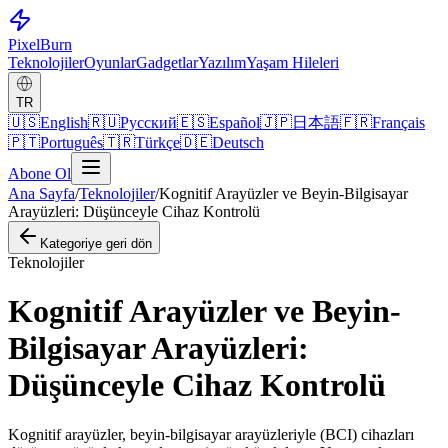
Pixel
Burn
Teknolojiler
Oyunlar
Gadgetlar
Yazılım
Yaşam Hileleri
TR
🇺🇸
English
🇷🇺
Русский
🇪🇸
Español
🇯🇵
日本語
🇫🇷
Français
🇵🇹
Português
🇹🇷
Türkçe
🇩🇪
Deutsch
Abone Ol
Ana Sayfa
/
Teknolojiler
/
Kognitif Arayüzler ve Beyin-Bilgisayar
Arayüzleri: Düşünceyle Cihaz Kontrolü
Kategoriye geri dön
Teknolojiler
Kognitif Arayüzler ve Beyin-
Bilgisayar Arayüzleri:
Düşünceyle Cihaz Kontrolü
Kognitif arayüzler, beyin-bilgisayar arayüzleriyle (BCI) cihazları