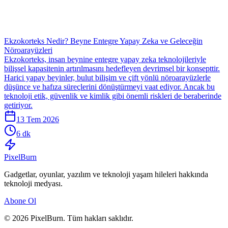
Ekzokorteks Nedir? Beyne Entegre Yapay Zeka ve Geleceğin
Nöroarayüzleri
Ekzokorteks, insan beynine entegre yapay zeka teknolojileriyle
bilişsel kapasitenin artırılmasını hedefleyen devrimsel bir konsepttir.
Harici yapay beyinler, bulut bilişim ve çift yönlü nöroarayüzlerle
düşünce ve hafıza süreçlerini dönüştürmeyi vaat ediyor. Ancak bu
teknoloji etik, güvenlik ve kimlik gibi önemli riskleri de beraberinde
getiriyor.
13 Tem 2026
6 dk
Pixel
Burn
Gadgetlar, oyunlar, yazılım ve teknoloji yaşam hileleri hakkında
teknoloji medyası.
Abone Ol
© 2026 PixelBurn. Tüm hakları saklıdır.