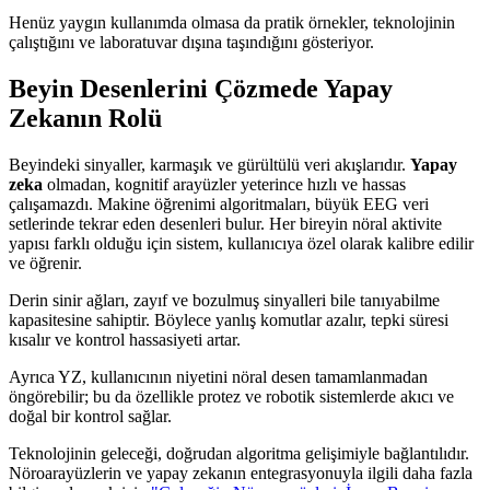
Henüz yaygın kullanımda olmasa da pratik örnekler, teknolojinin
çalıştığını ve laboratuvar dışına taşındığını gösteriyor.
Beyin Desenlerini Çözmede Yapay
Zekanın Rolü
Beyindeki sinyaller, karmaşık ve gürültülü veri akışlarıdır.
Yapay
zeka
olmadan, kognitif arayüzler yeterince hızlı ve hassas
çalışamazdı. Makine öğrenimi algoritmaları, büyük EEG veri
setlerinde tekrar eden desenleri bulur. Her bireyin nöral aktivite
yapısı farklı olduğu için sistem, kullanıcıya özel olarak kalibre edilir
ve öğrenir.
Derin sinir ağları, zayıf ve bozulmuş sinyalleri bile tanıyabilme
kapasitesine sahiptir. Böylece yanlış komutlar azalır, tepki süresi
kısalır ve kontrol hassasiyeti artar.
Ayrıca YZ, kullanıcının niyetini nöral desen tamamlanmadan
öngörebilir; bu da özellikle protez ve robotik sistemlerde akıcı ve
doğal bir kontrol sağlar.
Teknolojinin geleceği, doğrudan algoritma gelişimiyle bağlantılıdır.
Nöroarayüzlerin ve yapay zekanın entegrasyonuyla ilgili daha fazla