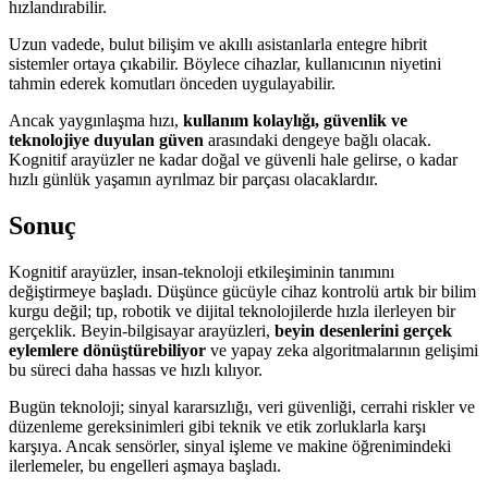
hızlandırabilir.
Uzun vadede, bulut bilişim ve akıllı asistanlarla entegre hibrit
sistemler ortaya çıkabilir. Böylece cihazlar, kullanıcının niyetini
tahmin ederek komutları önceden uygulayabilir.
Ancak yaygınlaşma hızı,
kullanım kolaylığı, güvenlik ve
teknolojiye duyulan güven
arasındaki dengeye bağlı olacak.
Kognitif arayüzler ne kadar doğal ve güvenli hale gelirse, o kadar
hızlı günlük yaşamın ayrılmaz bir parçası olacaklardır.
Sonuç
Kognitif arayüzler, insan-teknoloji etkileşiminin tanımını
değiştirmeye başladı. Düşünce gücüyle cihaz kontrolü artık bir bilim
kurgu değil; tıp, robotik ve dijital teknolojilerde hızla ilerleyen bir
gerçeklik. Beyin-bilgisayar arayüzleri,
beyin desenlerini gerçek
eylemlere dönüştürebiliyor
ve yapay zeka algoritmalarının gelişimi
bu süreci daha hassas ve hızlı kılıyor.
Bugün teknoloji; sinyal kararsızlığı, veri güvenliği, cerrahi riskler ve
düzenleme gereksinimleri gibi teknik ve etik zorluklarla karşı
karşıya. Ancak sensörler, sinyal işleme ve makine öğrenimindeki
ilerlemeler, bu engelleri aşmaya başladı.