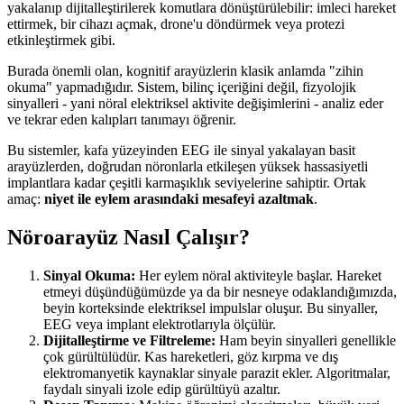
yakalanıp dijitalleştirilerek komutlara dönüştürülebilir: imleci hareket
ettirmek, bir cihazı açmak, drone'u döndürmek veya protezi
etkinleştirmek gibi.
Burada önemli olan, kognitif arayüzlerin klasik anlamda "zihin
okuma" yapmadığıdır. Sistem, bilinç içeriğini değil, fizyolojik
sinyalleri - yani nöral elektriksel aktivite değişimlerini - analiz eder
ve tekrar eden kalıpları tanımayı öğrenir.
Bu sistemler, kafa yüzeyinden EEG ile sinyal yakalayan basit
arayüzlerden, doğrudan nöronlarla etkileşen yüksek hassasiyetli
implantlara kadar çeşitli karmaşıklık seviyelerine sahiptir. Ortak
amaç:
niyet ile eylem arasındaki mesafeyi azaltmak
.
Nöroarayüz Nasıl Çalışır?
Sinyal Okuma:
Her eylem nöral aktiviteyle başlar. Hareket
etmeyi düşündüğümüzde ya da bir nesneye odaklandığımızda,
beyin korteksinde elektriksel impulslar oluşur. Bu sinyaller,
EEG veya implant elektrotlarıyla ölçülür.
Dijitalleştirme ve Filtreleme:
Ham beyin sinyalleri genellikle
çok gürültülüdür. Kas hareketleri, göz kırpma ve dış
elektromanyetik kaynaklar sinyale parazit ekler. Algoritmalar,
faydalı sinyali izole edip gürültüyü azaltır.