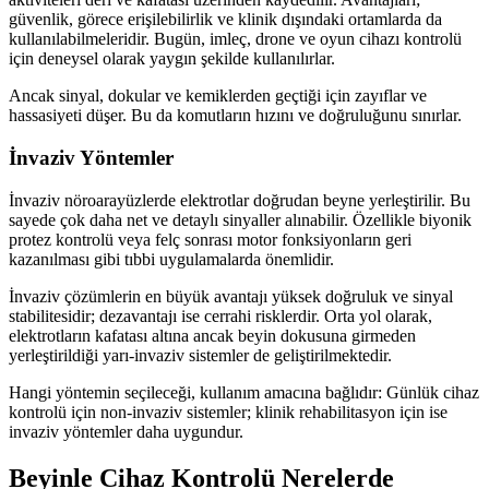
güvenlik, görece erişilebilirlik ve klinik dışındaki ortamlarda da
kullanılabilmeleridir. Bugün, imleç, drone ve oyun cihazı kontrolü
için deneysel olarak yaygın şekilde kullanılırlar.
Ancak sinyal, dokular ve kemiklerden geçtiği için zayıflar ve
hassasiyeti düşer. Bu da komutların hızını ve doğruluğunu sınırlar.
İnvaziv Yöntemler
İnvaziv nöroarayüzlerde elektrotlar doğrudan beyne yerleştirilir. Bu
sayede çok daha net ve detaylı sinyaller alınabilir. Özellikle biyonik
protez kontrolü veya felç sonrası motor fonksiyonların geri
kazanılması gibi tıbbi uygulamalarda önemlidir.
İnvaziv çözümlerin en büyük avantajı yüksek doğruluk ve sinyal
stabilitesidir; dezavantajı ise cerrahi risklerdir. Orta yol olarak,
elektrotların kafatası altına ancak beyin dokusuna girmeden
yerleştirildiği yarı-invaziv sistemler de geliştirilmektedir.
Hangi yöntemin seçileceği, kullanım amacına bağlıdır: Günlük cihaz
kontrolü için non-invaziv sistemler; klinik rehabilitasyon için ise
invaziv yöntemler daha uygundur.
Beyinle Cihaz Kontrolü Nerelerde