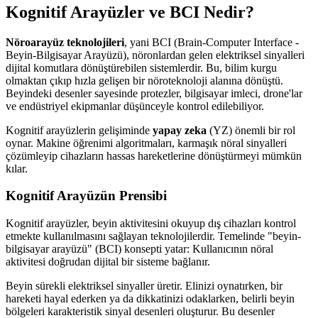
Kognitif Arayüzler ve BCI Nedir?
Nöroarayüz teknolojileri
, yani BCI (Brain-Computer Interface -
Beyin-Bilgisayar Arayüzü), nöronlardan gelen elektriksel sinyalleri
dijital komutlara dönüştürebilen sistemlerdir. Bu, bilim kurgu
olmaktan çıkıp hızla gelişen bir nöroteknoloji alanına dönüştü.
Beyindeki desenler sayesinde protezler, bilgisayar imleci, drone'lar
ve endüstriyel ekipmanlar düşünceyle kontrol edilebiliyor.
Kognitif arayüzlerin gelişiminde
yapay zeka
(YZ) önemli bir rol
oynar. Makine öğrenimi algoritmaları, karmaşık nöral sinyalleri
çözümleyip cihazların hassas hareketlerine dönüştürmeyi mümkün
kılar.
Kognitif Arayüzün Prensibi
Kognitif arayüzler, beyin aktivitesini okuyup dış cihazları kontrol
etmekte kullanılmasını sağlayan teknolojilerdir. Temelinde "beyin-
bilgisayar arayüzü" (BCI) konsepti yatar: Kullanıcının nöral
aktivitesi doğrudan dijital bir sisteme bağlanır.
Beyin sürekli elektriksel sinyaller üretir. Elinizi oynatırken, bir
hareketi hayal ederken ya da dikkatinizi odaklarken, belirli beyin
bölgeleri karakteristik sinyal desenleri oluşturur. Bu desenler