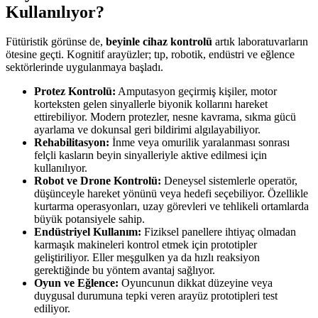
Kullanılıyor?
Fütüristik görünse de,
beyinle cihaz kontrolü
artık laboratuvarların
ötesine geçti. Kognitif arayüzler; tıp, robotik, endüstri ve eğlence
sektörlerinde uygulanmaya başladı.
Protez Kontrolü:
Amputasyon geçirmiş kişiler, motor
korteksten gelen sinyallerle biyonik kollarını hareket
ettirebiliyor. Modern protezler, nesne kavrama, sıkma gücü
ayarlama ve dokunsal geri bildirimi algılayabiliyor.
Rehabilitasyon:
İnme veya omurilik yaralanması sonrası
felçli kasların beyin sinyalleriyle aktive edilmesi için
kullanılıyor.
Robot ve Drone Kontrolü:
Deneysel sistemlerle operatör,
düşünceyle hareket yönünü veya hedefi seçebiliyor. Özellikle
kurtarma operasyonları, uzay görevleri ve tehlikeli ortamlarda
büyük potansiyele sahip.
Endüstriyel Kullanım:
Fiziksel panellere ihtiyaç olmadan
karmaşık makineleri kontrol etmek için prototipler
geliştiriliyor. Eller meşgulken ya da hızlı reaksiyon
gerektiğinde bu yöntem avantaj sağlıyor.
Oyun ve Eğlence:
Oyuncunun dikkat düzeyine veya
duygusal durumuna tepki veren arayüz prototipleri test
ediliyor.