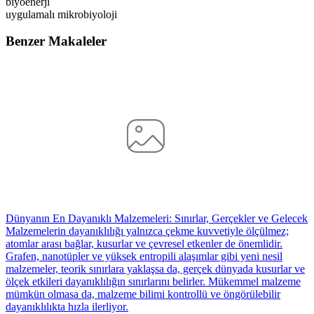
biyoenerji
uygulamalı mikrobiyoloji
Benzer Makaleler
Dünyanın En Dayanıklı Malzemeleri: Sınırlar, Gerçekler ve Gelecek
Malzemelerin dayanıklılığı yalnızca çekme kuvvetiyle ölçülmez;
atomlar arası bağlar, kusurlar ve çevresel etkenler de önemlidir.
Grafen, nanotüpler ve yüksek entropili alaşımlar gibi yeni nesil
malzemeler, teorik sınırlara yaklaşsa da, gerçek dünyada kusurlar ve
ölçek etkileri dayanıklılığın sınırlarını belirler. Mükemmel malzeme
mümkün olmasa da, malzeme bilimi kontrollü ve öngörülebilir
dayanıklılıkta hızla ilerliyor.