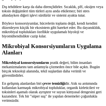
Dış tehditlere karşı da daha dirençlidirler. Sıcaklık, pH, oksijen veya
toksin değişimleri tüm türleri aynı anda etkilemez; biri stres
altındayken diğeri işlevi sürdürür ve sistemi ayakta tutar.
Böylece konsorsiyumlar, hücrelerin toplamı değil, kendi kendini
düzenleyen küçük bir ekosistem gibi hareket eder. Bu dayanıklılık,
mikrobiyal toplulukları özellikle uygulamalı biyoloji ve
biyomühendislikte cazip kılar.
Mikrobiyal Konsorsiyumların Uygulama
Alanları
Mikrobiyal konsorsiyumların
pratik değeri, bilim insanları
mekanizmalarını tam anlamıyla çözmeden önce bile açıktı. Bugün
birçok teknoloji alanında, tekil suşlardan daha verimli ve
güvenilirdirler.
En gelişmiş alanlardan biri
çevre temizliği
dir. Atık su arıtımında
kullanılan karmaşık mikrobiyal topluluklar, organik kirleticileri ve
toksinleri aşamalı olarak ayrıştırır ve suyun kimyasal dengesini geri
kazandırır. Tek bir "süper suş" ile yapılan denemeler çoğunlukla
verimsizdir.