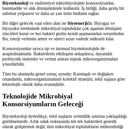
Biyoteknoloji
ve endüstriyel mikrobiyolojide konsorsiyumlar,
hammadde ve atık dönüşümünde kullanılır. İş birliği, daha geniş bir
substrat yelpazesi ve daha az yan ürün birikimi sağlar.
Bir diğer gelecek vaat eden alan ise
biyoenerji
dir. Biyogaz ve
biyoyakıt üretiminde mikrobiyal topluluklar çok aşamalı dönüşüm
zincirleri kurar ve her bakteri grubu kendi aşamasından sorumludur.
Bu, enerji verimini artırır ve süreci uzun vadede istikrarlı kılar.
Konsorsiyumlar ayrıca tıp ve tarımsal biyoteknolojide de
araştırılmaktadır. Bakterilerin etkileşimi anlaşılınca, dayanıklı
probiyotik sistemler ve verimi artıran toprak mikroorganizmaları
yönetilebilir.
Tüm bu alanlarda genel sonuç aynıdır: Karmaşık ve değişken
ortamlarda, mikroorganizmaların kolektif stratejisi, tekil suşlara göre
teknolojik olarak daha avantajlıdır.
Teknolojide Mikrobiyal
Konsorsiyumların Geleceği
Biyoteknoloji ilerledikçe, tekil suşların verimlilik sınırına yaklaşıldığı
görülmektedir. Artık odak noktasında tek tek bakterileri genetik
olarak geliştirmek değil, tüm mikrobiyal toplulukların mühendisliği