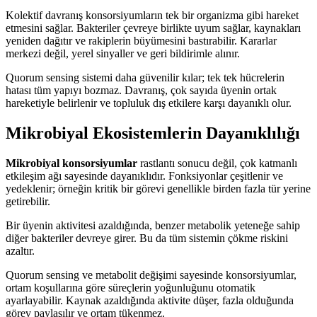
Kolektif davranış konsorsiyumların tek bir organizma gibi hareket
etmesini sağlar. Bakteriler çevreye birlikte uyum sağlar, kaynakları
yeniden dağıtır ve rakiplerin büyümesini bastırabilir. Kararlar
merkezi değil, yerel sinyaller ve geri bildirimle alınır.
Quorum sensing sistemi daha güvenilir kılar; tek tek hücrelerin
hatası tüm yapıyı bozmaz. Davranış, çok sayıda üyenin ortak
hareketiyle belirlenir ve topluluk dış etkilere karşı dayanıklı olur.
Mikrobiyal Ekosistemlerin Dayanıklılığı
Mikrobiyal konsorsiyumlar
rastlantı sonucu değil, çok katmanlı
etkileşim ağı sayesinde dayanıklıdır. Fonksiyonlar çeşitlenir ve
yedeklenir; örneğin kritik bir görevi genellikle birden fazla tür yerine
getirebilir.
Bir üyenin aktivitesi azaldığında, benzer metabolik yeteneğe sahip
diğer bakteriler devreye girer. Bu da tüm sistemin çökme riskini
azaltır.
Quorum sensing ve metabolit değişimi sayesinde konsorsiyumlar,
ortam koşullarına göre süreçlerin yoğunluğunu otomatik
ayarlayabilir. Kaynak azaldığında aktivite düşer, fazla olduğunda
görev paylaşılır ve ortam tükenmez.