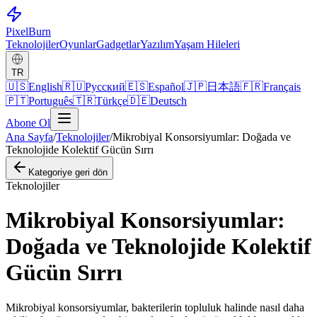
Pixel
Burn
Teknolojiler
Oyunlar
Gadgetlar
Yazılım
Yaşam Hileleri
TR
🇺🇸
English
🇷🇺
Русский
🇪🇸
Español
🇯🇵
日本語
🇫🇷
Français
🇵🇹
Português
🇹🇷
Türkçe
🇩🇪
Deutsch
Abone Ol
Ana Sayfa
/
Teknolojiler
/
Mikrobiyal Konsorsiyumlar: Doğada ve
Teknolojide Kolektif Gücün Sırrı
Kategoriye geri dön
Teknolojiler
Mikrobiyal Konsorsiyumlar:
Doğada ve Teknolojide Kolektif
Gücün Sırrı
Mikrobiyal konsorsiyumlar, bakterilerin topluluk halinde nasıl daha