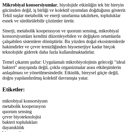
Mikrobiyal konsorsiyumlar
, biyolojide etkinliğin tek bir bireyin
gücünden değil, iş birliği ve kolektif uyumdan doğduğunu gösterir.
Tekil suşlar metabolik ve enerji sınırlarına takılırken, topluluklar
esnek ve sürdürülebilir çözümler üretir.
Sinerji, metabolik kooperasyon ve quorum sensing, mikrobiyal
konsorsiyumları kendini düzenleyebilen ve değişken ortamlarda
çalışabilen sistemlere dönüştürür. Bu yüzden doğal ekosistemlerde
hakimdirler ve çevre temizliğinden biyoenerjiye kadar birçok
teknolojide giderek daha fazla kullanılmaktadırlar.
Temel çıkarım şudur: Uygulamalı mikrobiyolojinin geleceği "ideal
bakteri" arayışında değil, çoklu organizmalar arası etkileşimlerin
anlaşılması ve yönetilmesindedir. Etkinlik, bireysel güçte değil,
doğru yapılandırılmış kolektif davranışta yatar.
Etiketler:
mikrobiyal konsorsiyum
metabolik kooperasyon
quorum sensing
çevre biyoteknolojisi
bakteri toplulukları
dayanıklılık