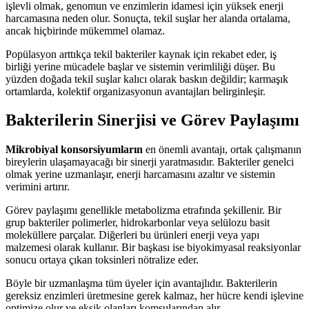
işlevli olmak, genomun ve enzimlerin idamesi için yüksek enerji
harcamasına neden olur. Sonuçta, tekil suşlar her alanda ortalama,
ancak hiçbirinde mükemmel olamaz.
Popülasyon arttıkça tekil bakteriler kaynak için rekabet eder, iş
birliği yerine mücadele başlar ve sistemin verimliliği düşer. Bu
yüzden doğada tekil suşlar kalıcı olarak baskın değildir; karmaşık
ortamlarda, kolektif organizasyonun avantajları belirginleşir.
Bakterilerin Sinerjisi ve Görev Paylaşımı
Mikrobiyal konsorsiyumların
en önemli avantajı, ortak çalışmanın
bireylerin ulaşamayacağı bir sinerji yaratmasıdır. Bakteriler genelci
olmak yerine uzmanlaşır, enerji harcamasını azaltır ve sistemin
verimini artırır.
Görev paylaşımı genellikle metabolizma etrafında şekillenir. Bir
grup bakteriler polimerler, hidrokarbonlar veya selülozu basit
moleküllere parçalar. Diğerleri bu ürünleri enerji veya yapı
malzemesi olarak kullanır. Bir başkası ise biyokimyasal reaksiyonlar
sonucu ortaya çıkan toksinleri nötralize eder.
Böyle bir uzmanlaşma tüm üyeler için avantajlıdır. Bakterilerin
gereksiz enzimleri üretmesine gerek kalmaz, her hücre kendi işlevine
optimize olur ve eksik olanları komşularından alır.