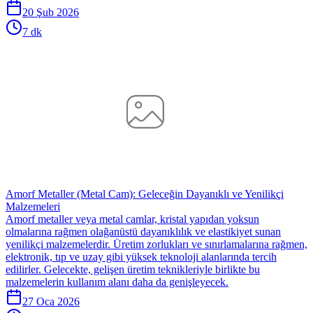
20 Şub 2026
7 dk
Amorf Metaller (Metal Cam): Geleceğin Dayanıklı ve Yenilikçi
Malzemeleri
Amorf metaller veya metal camlar, kristal yapıdan yoksun
olmalarına rağmen olağanüstü dayanıklılık ve elastikiyet sunan
yenilikçi malzemelerdir. Üretim zorlukları ve sınırlamalarına rağmen,
elektronik, tıp ve uzay gibi yüksek teknoloji alanlarında tercih
edilirler. Gelecekte, gelişen üretim teknikleriyle birlikte bu
malzemelerin kullanım alanı daha da genişleyecek.
27 Oca 2026