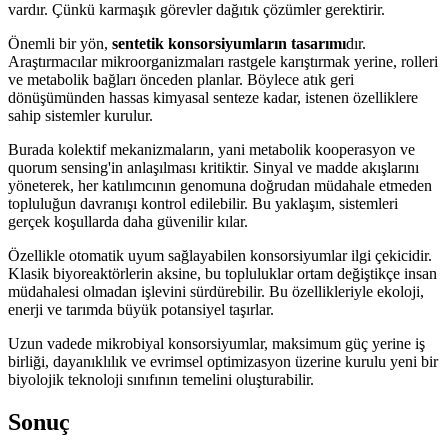
vardır. Çünkü karmaşık görevler dağıtık çözümler gerektirir.
Önemli bir yön,
sentetik konsorsiyumların tasarımı
dır.
Araştırmacılar mikroorganizmaları rastgele karıştırmak yerine, rolleri
ve metabolik bağları önceden planlar. Böylece atık geri
dönüşümünden hassas kimyasal senteze kadar, istenen özelliklere
sahip sistemler kurulur.
Burada kolektif mekanizmaların, yani metabolik kooperasyon ve
quorum sensing'in anlaşılması kritiktir. Sinyal ve madde akışlarını
yöneterek, her katılımcının genomuna doğrudan müdahale etmeden
topluluğun davranışı kontrol edilebilir. Bu yaklaşım, sistemleri
gerçek koşullarda daha güvenilir kılar.
Özellikle otomatik uyum sağlayabilen konsorsiyumlar ilgi çekicidir.
Klasik biyoreaktörlerin aksine, bu topluluklar ortam değiştikçe insan
müdahalesi olmadan işlevini sürdürebilir. Bu özellikleriyle ekoloji,
enerji ve tarımda büyük potansiyel taşırlar.
Uzun vadede mikrobiyal konsorsiyumlar, maksimum güç yerine iş
birliği, dayanıklılık ve evrimsel optimizasyon üzerine kurulu yeni bir
biyolojik teknoloji sınıfının temelini oluşturabilir.
Sonuç