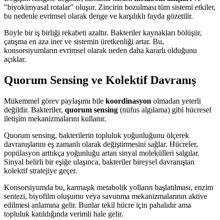
"biyokimyasal rotalar" oluşur. Zincirin bozulması tüm sistemi etkiler,
bu nedenle evrimsel olarak denge ve karşılıklı fayda gözetilir.
Böyle bir iş birliği rekabeti azaltır. Bakteriler kaynakları bölüşür,
çatışma en aza iner ve sistemin üretkenliği artar. Bu,
konsorsiyumların evrimsel olarak neden daha kararlı olduğunu
açıklar.
Quorum Sensing ve Kolektif Davranış
Mükemmel görev paylaşımı bile
koordinasyon
olmadan yeterli
değildir. Bakteriler,
quorum sensing
(nüfus algılama) gibi hücresel
iletişim mekanizmalarını kullanır.
Quorum sensing, bakterilerin topluluk yoğunluğunu ölçerek
davranışlarını eş zamanlı olarak değiştirmesini sağlar. Hücreler,
popülasyon arttıkça yoğunluğu artan sinyal molekülleri salgılar.
Sinyal belirli bir eşiğe ulaşınca, bakteriler bireysel davranıştan
kolektif stratejiye geçer.
Konsorsiyumda bu, karmaşık metabolik yolların başlatılması, enzim
sentezi, biyofilm oluşumu veya savunma mekanizmalarının aktive
edilmesi anlamına gelir. Bunlar tekil hücre için pahalıdır ama
topluluk katıldığında verimli hale gelir.