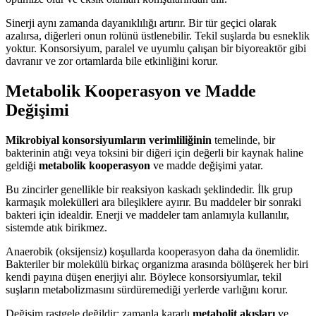
Sinerji aynı zamanda dayanıklılığı artırır. Bir tür geçici olarak
azalırsa, diğerleri onun rolünü üstlenebilir. Tekil suşlarda bu esneklik
yoktur. Konsorsiyum, paralel ve uyumlu çalışan bir biyoreaktör gibi
davranır ve zor ortamlarda bile etkinliğini korur.
Metabolik Kooperasyon ve Madde
Değişimi
Mikrobiyal konsorsiyumların verimliliğinin
temelinde, bir
bakterinin atığı veya toksini bir diğeri için değerli bir kaynak haline
geldiği
metabolik kooperasyon
ve madde değişimi yatar.
Bu zincirler genellikle bir reaksiyon kaskadı şeklindedir. İlk grup
karmaşık molekülleri ara bileşiklere ayırır. Bu maddeler bir sonraki
bakteri için idealdir. Enerji ve maddeler tam anlamıyla kullanılır,
sistemde atık birikmez.
Anaerobik (oksijensiz) koşullarda kooperasyon daha da önemlidir.
Bakteriler bir molekülü birkaç organizma arasında bölüşerek her biri
kendi payına düşen enerjiyi alır. Böylece konsorsiyumlar, tekil
suşların metabolizmasını sürdüremediği yerlerde varlığını korur.
Değişim rastgele değildir; zamanla kararlı
metabolit akışları
ve