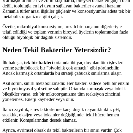
Karmaşık ortamlar ve zorlu koşullarda, bireysel olarak en güçlü olan
değil, topluluğa en iyi uyum sağlayan bakteriler avantaj kazanır.
Zamanla türler arası ilişkiler güçlenir ve konsorsiyumlar adeta tek bir
metabolik organizma gibi çalışır.
Özetle, mikrobiyal konsorsiyum, arızalı bir parçanın diğerleriyle
telafi edildiği ve toplam verimin bireysel üyelerin toplamından fazla
olduğu biyolojik bir dağıtık sistemdir.
Neden Tekil Bakteriler Yetersizdir?
İlk bakışta,
tek bir bakteri
ortamda ihtiyaç duyulan tüm işlevleri
yerine getirebilecek bir "biyolojik çok amaçlı" gibi görünebilir.
Ancak karmaşık ortamlarda bu strateji çabucak sınırlarına ulaşır.
Asıl sorun, sınırlı metabolizmadır. Her bakteri sadece belli bir enzim
ve biyokimyasal yol setine sahiptir. Ortamda karmaşık veya toksik
bileşikler varsa, tek bir mikroorganizma tüm reaksiyon zincirini
yönetemez. Enerji kaybeder veya ölür.
İkinci zayıflık, stres faktörlerine karşı düşük dayanıklılıktır. pH,
sıcaklık, oksijen veya toksinler değiştiğinde, tekil hücre hemen
etkilenir. Komşularından destek alamaz.
Ayrıca, evrimsel olarak da tekil bakterilerin bir sınırı vardır. Çok