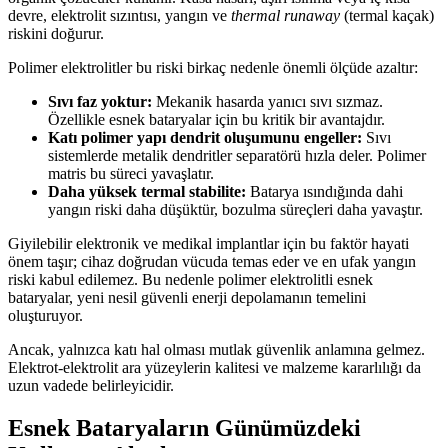
devre, elektrolit sızıntısı, yangın ve
thermal runaway
(termal kaçak)
riskini doğurur.
Polimer elektrolitler bu riski birkaç nedenle önemli ölçüde azaltır:
Sıvı faz yoktur:
Mekanik hasarda yanıcı sıvı sızmaz.
Özellikle esnek bataryalar için bu kritik bir avantajdır.
Katı polimer yapı dendrit oluşumunu engeller:
Sıvı
sistemlerde metalik dendritler separatörü hızla deler. Polimer
matris bu süreci yavaşlatır.
Daha yüksek termal stabilite:
Batarya ısındığında dahi
yangın riski daha düşüktür, bozulma süreçleri daha yavaştır.
Giyilebilir elektronik ve medikal implantlar için bu faktör hayati
önem taşır; cihaz doğrudan vücuda temas eder ve en ufak yangın
riski kabul edilemez. Bu nedenle polimer elektrolitli esnek
bataryalar, yeni nesil güvenli enerji depolamanın temelini
oluşturuyor.
Ancak, yalnızca katı hal olması mutlak güvenlik anlamına gelmez.
Elektrot-elektrolit ara yüzeylerin kalitesi ve malzeme kararlılığı da
uzun vadede belirleyicidir.
Esnek Bataryaların Günümüzdeki