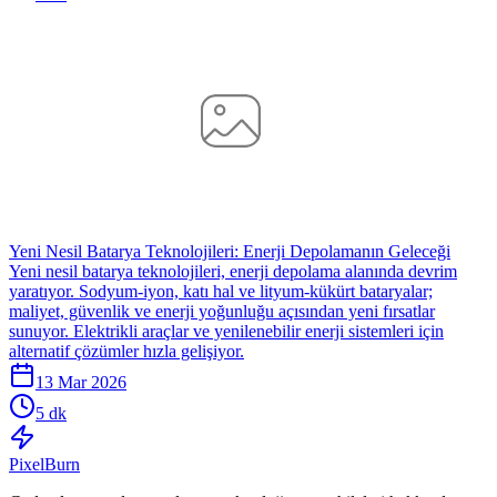
Yeni Nesil Batarya Teknolojileri: Enerji Depolamanın Geleceği
Yeni nesil batarya teknolojileri, enerji depolama alanında devrim
yaratıyor. Sodyum-iyon, katı hal ve lityum-kükürt bataryalar;
maliyet, güvenlik ve enerji yoğunluğu açısından yeni fırsatlar
sunuyor. Elektrikli araçlar ve yenilenebilir enerji sistemleri için
alternatif çözümler hızla gelişiyor.
13 Mar 2026
5 dk
Pixel
Burn