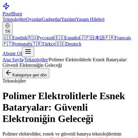
Pixel
Burn
Teknolojiler
Oyunlar
Gadgetlar
Yazılım
Yaşam Hileleri
TR
🇺🇸
English
🇷🇺
Русский
🇪🇸
Español
🇯🇵
日本語
🇫🇷
Français
🇵🇹
Português
🇹🇷
Türkçe
🇩🇪
Deutsch
Abone Ol
Ana Sayfa
/
Teknolojiler
/
Polimer Elektrolitlerle Esnek Bataryalar:
Güvenli Elektroniğin Geleceği
Kategoriye geri dön
Teknolojiler
Polimer Elektrolitlerle Esnek
Bataryalar: Güvenli
Elektroniğin Geleceği
Polimer elektrolitler, esnek ve güvenli batarya teknolojilerinin