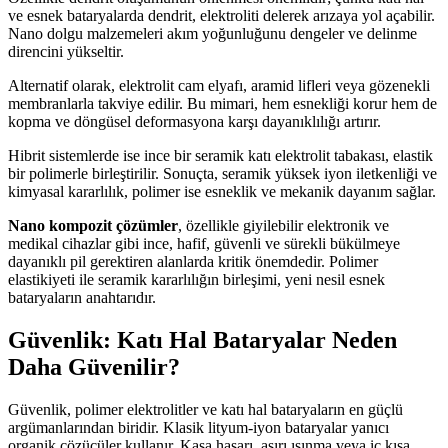
ve esnek bataryalarda dendrit, elektroliti delerek arızaya yol açabilir.
Nano dolgu malzemeleri akım yoğunluğunu dengeler ve delinme
direncini yükseltir.
Alternatif olarak, elektrolit cam elyafı, aramid lifleri veya gözenekli
membranlarla takviye edilir. Bu mimari, hem esnekliği korur hem de
kopma ve döngüsel deformasyona karşı dayanıklılığı artırır.
Hibrit sistemlerde ise ince bir seramik katı elektrolit tabakası, elastik
bir polimerle birleştirilir. Sonuçta, seramik yüksek iyon iletkenliği ve
kimyasal kararlılık, polimer ise esneklik ve mekanik dayanım sağlar.
Nano kompozit çözümler
, özellikle giyilebilir elektronik ve
medikal cihazlar gibi ince, hafif, güvenli ve sürekli bükülmeye
dayanıklı pil gerektiren alanlarda kritik önemdedir. Polimer
elastikiyeti ile seramik kararlılığın birleşimi, yeni nesil esnek
bataryaların anahtarıdır.
Güvenlik: Katı Hal Bataryalar Neden
Daha Güvenilir?
Güvenlik, polimer elektrolitler ve katı hal bataryaların en güçlü
argümanlarından biridir. Klasik lityum-iyon bataryalar yanıcı
organik çözücüler kullanır. Kasa hasarı, aşırı ısınma veya iç kısa