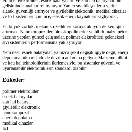
Polimer elektrolitler, esnek bataryaların ve katı hal bataryalarının
gelişiminde anahtar rol oynuyor. Yanıcı sıvı bileşenlerin yerini
alarak, güvenliği artırıyor ve giyilebilir elektronik, medikal cihazlar
ve IoT sistemleri için ince, elastik enerji kaynakları sağlıyorlar.
En büyük zorluk, mekanik özellikleri koruyarak iyon iletkenliğini
artırmak. Nanokompozitler, blok-kopolimerler ve hibrit malzemeler
üzerine yapılan güncel çalışmalar, polimer elektrolitleri geleneksel
sıvı sistemlerin performansına yaklaştırıyor.
Yeni nesil esnek bataryalar, yalnızca şekil değişikliğiyle değil, enerji
depolama mimarisinde de devrim anlamına geliyor. Malzeme bilimi
ve katı hal teknolojilerinin ilerlemesiyle, bu sistemler güvenli ve
uyarlanabilir elektroniklerin standardı olabilir.
Etiketler:
polimer elektrolitler
esnek bataryalar
katı hal batarya
giyilebilir elektronik
nanokompozit
enerji depolama
medikal cihazlar
IoT