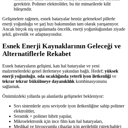
gerektirir. Polimer elektrolitler, bu tür mimarilerde kilit
bileşendir.
Gelişmelere rağmen, esnek bataryalar henüz geleneksel pillerle
enerji yoğunluğu ve şarj hızı bakımından tam olarak yarışamıyor.
Ancak birçok niş uygulamada öncelik, enerji yoğunluğundan ziyade
şekil, güvenlik ve adaptasyondur.
Esnek Enerji Kaynaklarının Geleceği ve
Alternatiflerle Rekabet
Esnek bataryaların gelişimi, katı hal bataryalar ve yeni
malzemelerdeki genel ilerlemeye yakından bağlı. Hedef;
yüksek
enerji yoğunluğu
,
oda sıcaklığında yeterli iyon iletkenliği
ve
tekrar tekrar bükülmeye dayanıklılık
kombinasyonunu
sağlamak.
Önümüzdeki yıllarda şu alanlarda gelişmeler bekleniyor:
Sıvı sistemlerle aynı seviyede iyon iletkenliğine sahip polimer
elektrolitler,
Seramik + polimer hibrit yapılar,
Mikroelektronik için ince film katı hal bataryaları,
Medikal ve biyouyumlu cihazlar için gerilebilir (stretchable)