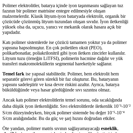
Polimer elektrolitler, batarya içinde iyon taşınmasını sağlayan tuz
fazının bir polimer matrisine entegre edilmesiyle oluşan
malzemelerdir. Klasik lityum-iyon bataryada elektrolit, organik bir
çözücüde çözünmüş lityum tuzundan oluşan sıvıdır. İyon iletkenliği
yüksek olsa da, uçucu, yanıcı ve mekanik olarak hasara açık bir
yapıdadır.
Katı polimer sistemlerde ise çözücü tamamen yoktur ya da polimer
yapısına hapsolmuştur. En çok polietilen oksit (PEO),
polikarbonatlar, poliakrilonitril gibi iyon iletken zincirler kullanılır.
Lityum tuzu (örneğin LiTFSI), polimerin hacmine dağılır ve yük
transferi makromoleküllerin segmental hareketiyle sağlanır.
Temel fark
ise yapısal stabilitedir. Polimer, hem elektrolit hem
separatör görevi gören sürekli bir faz oluşturur. Bu, bataryanın
yapısını sadeleştirir ve kısa devre riskini azaltır. Ayrıca, batarya
büküldüğünde veya hasar gördüğünde sıvı sızıntısı olmaz.
Ancak katı polimer elektrolitlerin temel sorunu, oda sıcaklığında
daha düşük iyon iletkenliğidir. Sıvı elektrolitlerde iletkenlik 10⁻³-10⁻²
S/cm düzeyindeyken, birçok polimer sistemde bu değer 10⁻⁵-10⁻⁴
S/cm aralığındadır. Bu da güç ve şarj hızını doğrudan etkiler.
Öte yandan, polimer matris sıvının sağlayamayacağı
esneklik
,