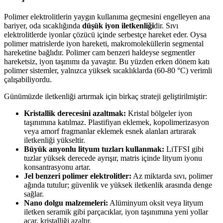
Polimer elektrolitlerin yaygın kullanıma geçmesini engelleyen ana
bariyer, oda sıcaklığında
düşük iyon iletkenliği
dir. Sıvı
elektrolitlerde iyonlar çözücü içinde serbestçe hareket eder. Oysa
polimer matrislerde iyon hareketi, makromoleküllerin segmental
hareketine bağlıdır. Polimer cam benzeri haldeyse segmentler
hareketsiz, iyon taşınımı da yavaştır. Bu yüzden erken dönem katı
polimer sistemler, yalnızca yüksek sıcaklıklarda (60-80 °C) verimli
çalışabiliyordu.
Günümüzde iletkenliği artırmak için birkaç strateji geliştirilmiştir:
Kristallik derecesini azaltmak:
Kristal bölgeler iyon
taşınımına katılmaz. Plastifiyan eklemek, kopolimerizasyon
veya amorf fragmanlar eklemek esnek alanları artırarak
iletkenliği yükseltir.
Büyük anyonlu lityum tuzları kullanmak:
LiTFSI gibi
tuzlar yüksek derecede ayrışır, matris içinde lityum iyonu
konsantrasyonu artar.
Jel benzeri polimer elektrolitler:
Az miktarda sıvı, polimer
ağında tutulur; güvenlik ve yüksek iletkenlik arasında denge
sağlar.
Nano dolgu malzemeleri:
Alüminyum oksit veya lityum
iletken seramik gibi parçacıklar, iyon taşınımına yeni yollar
açar, kristalliği azaltır.