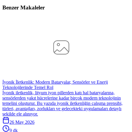
Benzer Makaleler
İyonik İletkenlik: Modern Bataryalar, Sensörler ve Enerji
Teknolojilerinde Temel Rol
İyonik iletkenlik, lityum iyon pillerden katı hal bataryalarına,
sensörlerden yakıt hücrelerine kadar birçok modern teknolojinin
temelini oluşturur. Bu yazıda iyonik iletkenliğin çalışma prensibi,
türleri, avantajları, zorlukları ve gelecekteki uygulamaları detaylı
şekilde ele alınıyor.
26 May 2026
9 dk