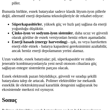
piller.
Bununla birlikte, esnek bataryalar sadece klasik lityum-iyon pillerle
değil, alternatif enerji depolama teknolojileriyle de rekabet ediyor:
Süperkapasitörler
, yüksek güç ve hızlı şarj sağlasa da enerji
yoğunluğu düşüktür.
Çinko-iyon ve sodyum-iyon sistemler
, daha ucuz ve güvenli
olarak görülse de esnek versiyonları henüz erken aşamadadır.
Enerji hasadı (energy harvesting)
- ışık, ısı veya hareketten
enerji elde etmek - batarya kapasitesi gereksinimini azaltabilir,
ancak henüz enerji depolamanın yerini alamaz.
Uzun vadede, esnek bataryalar; pil, süperkapasitör ve mikro
jeneratör kombinasyonlarıyla yeni nesil otonom cihazlara güç
sağlayan entegre sistemlerin parçası olacak.
Esnek elektronik pazarı büyüdükçe, güvenli ve sıradışı şekilli
bataryalara talep de artacak. Polimer elektrolitler ise mekanik
esneklik ile elektrokimyasal kararlılık dengesini sağlayarak bu
ekosistemde merkezi rol oynuyor.
Sonuç