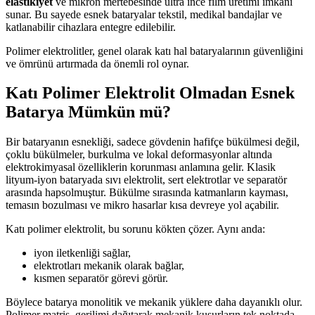
elastikiyet
ve mikron mertebesinde ultra ince film üretimi imkanı
sunar. Bu sayede esnek bataryalar tekstil, medikal bandajlar ve
katlanabilir cihazlara entegre edilebilir.
Polimer elektrolitler, genel olarak katı hal bataryalarının güvenliğini
ve ömrünü artırmada da önemli rol oynar.
Katı Polimer Elektrolit Olmadan Esnek
Batarya Mümkün mü?
Bir bataryanın esnekliği, sadece gövdenin hafifçe bükülmesi değil,
çoklu bükülmeler, burkulma ve lokal deformasyonlar altında
elektrokimyasal özelliklerin korunması anlamına gelir. Klasik
lityum-iyon bataryada sıvı elektrolit, sert elektrotlar ve separatör
arasında hapsolmuştur. Bükülme sırasında katmanların kayması,
temasın bozulması ve mikro hasarlar kısa devreye yol açabilir.
Katı polimer elektrolit, bu sorunu kökten çözer. Aynı anda:
iyon iletkenliği sağlar,
elektrotları mekanik olarak bağlar,
kısmen separatör görevi görür.
Böylece batarya monolitik ve mekanik yüklere daha dayanıklı olur.
Polimer matris, gerilimi dağıtarak mekanik kusurların tek noktada