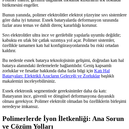
birikmesini engeller.
Bunun yanında, polimer elektrolitler elektrot yüzeyine sıvı sistemlere
göre daha iyi tutunur. Esnek bataryalarda deformasyon sırasında
fazlar arası temas ve dahili direnç kararlılığı korunur.
Sıvı elektrolitler ultra ince ve gerilebilir yapılarla uyumlu değildir;
kabukta en ufak bir çatlak sızıntıya yol açar. Polimer sistemler,
özellikle tamamen katı hal konfigürasyonlarında bu riski ortadan
kaldırır.
Bu nedenle esnek batarya teknolojisinin gelişimi, doğrudan katı hal
batarya alanındaki ilerlemelerle bağlantılıdır. Geniş kapsamlı
zorluklar ve fırsatlar hakkında daha fazla bilgi için
Katı Hal
Bataryaları: Elektrikli Araçların Geleceği ve Zorluklar
başlıklı
makalemizi inceleyebilirsiniz.
Esnek elektronik segmentinde gereksinimler daha da katı:
Bataryanın ince, güvenli ve döngüsel deformasyona dayanıklı
olması gerekiyor. Polimer elektrolit olmadan bu özelliklerin birleşimi
neredeyse imkansız.
Polimerlerde İyon İletkenliği: Ana Sorun
ve Çözüm Yolları