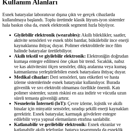
Kullanım Alanları
Esnek bataryalar laboratuvar dışına çıktı ve gerçek cihazlarda
kullanılmaya başlandı. Toplu üretimde klasik lityum-iyon sistemler
hala baskın olsa da, esnek elektronik segmenti hızla büyüyor.
Giyilebilir elektronik (wearables):
Akıllı bileklikler, saatler,
aktivite sensörleri ve esnek tıbbi bantlar, bükülebilir ince enerji
kaynaklarına ihtiyaç duyar. Polimer elektrolitlerle ince film
halinde bataryalar üretilebiliyor.
Akıllı tekstil ve giyilebilir elektronik:
Elektroniğin doğrudan
kumaşa entegre edilmesi öne çıkan bir trend. Sıcaklık, nabız
ve kas aktivitesini ölçen sensörler, dikiş aralarına veya kumaş
katmanlarına yerleştirilebilen esnek bataryalara ihtiyaç duyar.
Medikal cihazlar:
Deri sensörleri, tanı etiketleri ve hasta
izleme sistemlerinde esnek bataryalar kullanılıyor. Burada
güvenlik ve sıvı elektrolit olmaması özellikle önemli. Katı
polimer sistemler, sızıntı riskini en aza indirir ve vücutla uzun
süreli temasta güvenliği artırır.
Nesnelerin İnterneti (IoT):
Çevre izleme, lojistik ve akıllı
binalar için minyatür sensörler, sıradışı şekilli enerji kaynakları
gerektirir. Esnek bataryalar, karmaşık gövdelere entegre
edilebilir veya yapısal elemanların etrafına sarılabilir.
Katlanabilir ve gerilebilir elektronik:
Esnek ekranlar ve
katlanabilir akıllı telefonlar, batarya tasarımında da esneklik