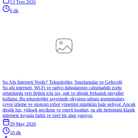
13 Tem 2026
6 dk
Su Altı İnterneti Nedir? Teknolojiler, Sınırlamalar ve Geleceği
Su altı interneti, Wi-Fi ve radyo dalgalarının çalışmadığı zorlu
ortamlarda veri iletimi için ses, ışık ve düşük frekanslı sinyaller
kullanır. Bu teknolojiler sayesinde okyanus tabanı araştırmaları,
çevre izleme ve otonom robot yönetimi mümkün hale geliyor. Ancak
düşük hız, yüksek gecikme ve enerji kısıtları, su altı iletişimini klasik
internete kıyasla farklı ve özel bir alan yapıyor.
29 May 2026
10 dk