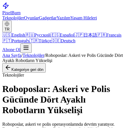
Pixel
Burn
Teknolojiler
Oyunlar
Gadgetlar
Yazılım
Yaşam Hileleri
TR
🇺🇸
English
🇷🇺
Русский
🇪🇸
Español
🇯🇵
日本語
🇫🇷
Français
🇵🇹
Português
🇹🇷
Türkçe
🇩🇪
Deutsch
Abone Ol
Ana Sayfa
/
Teknolojiler
/
Roboposlar: Askeri ve Polis Gücünde Dört
Ayaklı Robotların Yükselişi
Kategoriye geri dön
Teknolojiler
Roboposlar: Askeri ve Polis
Gücünde Dört Ayaklı
Robotların Yükselişi
Roboposlar, askeri ve polis operasyonlarında devrim yaratıyor.