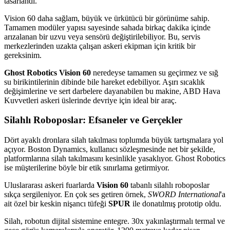
tasarlandı.
Vision 60 daha sağlam, büyük ve ürkütücü bir görünüme sahip.
Tamamen modüler yapısı sayesinde sahada birkaç dakika içinde
arızalanan bir uzvu veya sensörü değiştirilebiliyor. Bu, servis
merkezlerinden uzakta çalışan askeri ekipman için kritik bir
gereksinim.
Ghost Robotics Vision 60
neredeyse tamamen su geçirmez ve sığ
su birikintilerinin dibinde bile hareket edebiliyor. Aşırı sıcaklık
değişimlerine ve sert darbelere dayanabilen bu makine, ABD Hava
Kuvvetleri askeri üslerinde devriye için ideal bir araç.
Silahlı Roboposlar: Efsaneler ve Gerçekler
Dört ayaklı dronlara silah takılması toplumda büyük tartışmalara yol
açıyor. Boston Dynamics, kullanıcı sözleşmesinde net bir şekilde,
platformlarına silah takılmasını kesinlikle yasaklıyor. Ghost Robotics
ise müşterilerine böyle bir etik sınırlama getirmiyor.
Uluslararası askeri fuarlarda
Vision 60
tabanlı silahlı roboposlar
sıkça sergileniyor. En çok ses getiren örnek,
SWORD International
'a
ait özel bir keskin nişancı tüfeği
SPUR
ile donatılmış prototip oldu.
Silah, robotun dijital sistemine entegre. 30x yakınlaştırmalı termal ve