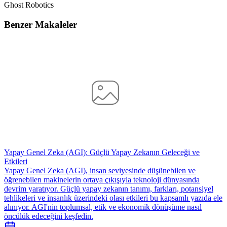
Ghost Robotics
Benzer Makaleler
Yapay Genel Zeka (AGI): Güçlü Yapay Zekanın Geleceği ve
Etkileri
Yapay Genel Zeka (AGI), insan seviyesinde düşünebilen ve
öğrenebilen makinelerin ortaya çıkışıyla teknoloji dünyasında
devrim yaratıyor. Güçlü yapay zekanın tanımı, farkları, potansiyel
tehlikeleri ve insanlık üzerindeki olası etkileri bu kapsamlı yazıda ele
alınıyor. AGI'nin toplumsal, etik ve ekonomik dönüşüme nasıl
öncülük edeceğini keşfedin.