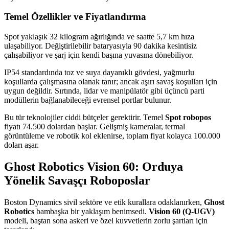
Temel Özellikler ve Fiyatlandırma
Spot yaklaşık 32 kilogram ağırlığında ve saatte 5,7 km hıza
ulaşabiliyor. Değiştirilebilir bataryasıyla 90 dakika kesintisiz
çalışabiliyor ve şarj için kendi başına yuvasına dönebiliyor.
IP54 standardında toz ve suya dayanıklı gövdesi, yağmurlu
koşullarda çalışmasına olanak tanır; ancak aşırı savaş koşulları için
uygun değildir. Sırtında, lidar ve manipülatör gibi üçüncü parti
modüllerin bağlanabileceği evrensel portlar bulunur.
Bu tür teknolojiler ciddi bütçeler gerektirir. Temel
Spot robopos
fiyatı 74.500 dolardan başlar. Gelişmiş kameralar, termal
görüntüleme ve robotik kol eklenirse, toplam fiyat kolayca 100.000
doları aşar.
Ghost Robotics Vision 60: Orduya
Yönelik Savaşçı Roboposlar
Boston Dynamics sivil sektöre ve etik kurallara odaklanırken,
Ghost
Robotics
bambaşka bir yaklaşım benimsedi.
Vision 60 (Q-UGV)
modeli, baştan sona askeri ve özel kuvvetlerin zorlu şartları için