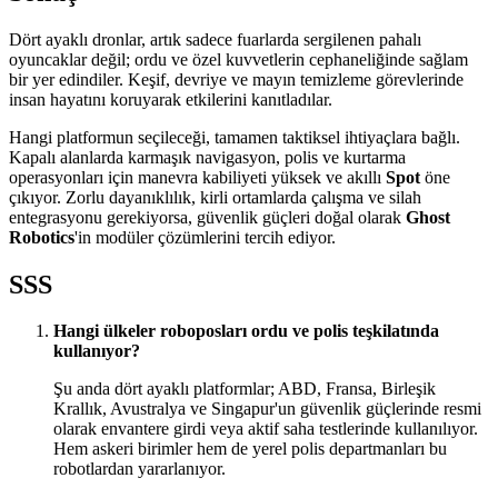
Dört ayaklı dronlar, artık sadece fuarlarda sergilenen pahalı
oyuncaklar değil; ordu ve özel kuvvetlerin cephaneliğinde sağlam
bir yer edindiler. Keşif, devriye ve mayın temizleme görevlerinde
insan hayatını koruyarak etkilerini kanıtladılar.
Hangi platformun seçileceği, tamamen taktiksel ihtiyaçlara bağlı.
Kapalı alanlarda karmaşık navigasyon, polis ve kurtarma
operasyonları için manevra kabiliyeti yüksek ve akıllı
Spot
öne
çıkıyor. Zorlu dayanıklılık, kirli ortamlarda çalışma ve silah
entegrasyonu gerekiyorsa, güvenlik güçleri doğal olarak
Ghost
Robotics
'in modüler çözümlerini tercih ediyor.
SSS
Hangi ülkeler roboposları ordu ve polis teşkilatında
kullanıyor?
Şu anda dört ayaklı platformlar; ABD, Fransa, Birleşik
Krallık, Avustralya ve Singapur'un güvenlik güçlerinde resmi
olarak envantere girdi veya aktif saha testlerinde kullanılıyor.
Hem askeri birimler hem de yerel polis departmanları bu
robotlardan yararlanıyor.