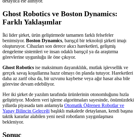
detaylıca ele alınıyor.
Ghost Robotics ve Boston Dynamics:
Farklı Yaklaşımlar
İki lider şirket, ürün geliştirmede tamamen farklı felsefeler
benimsiyor.
Boston Dynamics
, barışçıl bir teknoloji şirketi imajı
oluşturuyor. Cihazları son derece akıcı hareketleri, gelişmiş
dengeleme sistemleri ve insan odaklı barışçıl ya da araştırma
görevlerine uygunluğu ile öne çıkıyor.
Ghost Robotics
ise maksimum dayanıklılık, mutlak işlevsellik ve
gerçek savaş koşullarına hazır olmayı ön planda tutuyor. Hareketleri
daha az zarif olsa da, bir uzvunu kaybetse veya ağır hasar alsa bile
görevine devam edebiliyor.
Her iki şirket de yazılım tarafında ürünlerinin otonomluğunu hızla
geliştiriyor. Modern veri işleme algoritmaları sayesinde, önümüzdeki
yıllarda piyasada tam anlamıyla
Otomatik Öğrenen Robotlar ve
Yapay Bilincin Geleceği
başlıklı makalede detaylanan, kendi başına
taktik kararlar alabilen yeni nesil robotların yaygınlaşması
bekleniyor.
Sonuç