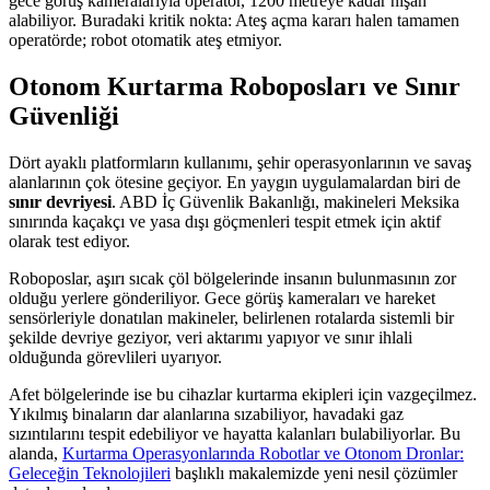
gece görüş kameralarıyla operatör, 1200 metreye kadar nişan
alabiliyor. Buradaki kritik nokta: Ateş açma kararı halen tamamen
operatörde; robot otomatik ateş etmiyor.
Otonom Kurtarma Roboposları ve Sınır
Güvenliği
Dört ayaklı platformların kullanımı, şehir operasyonlarının ve savaş
alanlarının çok ötesine geçiyor. En yaygın uygulamalardan biri de
sınır devriyesi
. ABD İç Güvenlik Bakanlığı, makineleri Meksika
sınırında kaçakçı ve yasa dışı göçmenleri tespit etmek için aktif
olarak test ediyor.
Roboposlar, aşırı sıcak çöl bölgelerinde insanın bulunmasının zor
olduğu yerlere gönderiliyor. Gece görüş kameraları ve hareket
sensörleriyle donatılan makineler, belirlenen rotalarda sistemli bir
şekilde devriye geziyor, veri aktarımı yapıyor ve sınır ihlali
olduğunda görevlileri uyarıyor.
Afet bölgelerinde ise bu cihazlar kurtarma ekipleri için vazgeçilmez.
Yıkılmış binaların dar alanlarına sızabiliyor, havadaki gaz
sızıntılarını tespit edebiliyor ve hayatta kalanları bulabiliyorlar. Bu
alanda,
Kurtarma Operasyonlarında Robotlar ve Otonom Dronlar:
Geleceğin Teknolojileri
başlıklı makalemizde yeni nesil çözümler