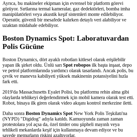
Ayrıca, bu makineler ekipman için evrensel bir platform görevi
görüyor. Sırtlarına termal kameralar, gaz dedektörleri, bomba imha
manipülatörleri veya akustik keşif sistemleri monte edilebiliyor.
Operatör, güvenli bir mesafede kalırken detaylı veri alabiliyor ve
uzaktan müdahale edebiliyor.
Boston Dynamics Spot: Laboratuvardan
Polis Gücüne
Boston Dynamics, dört ayaklı robotları kitlesel olarak erişilebilir
yapan ilk şirket oldu. Ünlü sarı
Spot robopos
ilk başta inşaat, depo
ve petrol platformlarında yardımcı olarak tasarlandı. Ancak polis, bu
çevik ve manevra kabiliyeti yüksek makinenin potansiyelini hızla
fark etti.
2019'da Massachusetts Eyalet Polisi, bu platformu rehin alma gibi
olaylarda tehlikeyi değerlendirmek için mobil kamera olarak test etti.
Robot, binaya ilk giren olarak video akışını kontrol merkezine iletti.
Daha sonra
Boston Dynamics Spot
New York Polis Teşkilatı'na
(NYPD) "Digidog" adıyla katıldı. Kamuoyunda zaman zaman
protestolara yol açsa da, özel timler onu şüpheli mayınlı veya
tehlikeli mekanlarda keşif için kullanmaya devam ediyor ve bu
sayede memurların riskini azaltıyorlar.