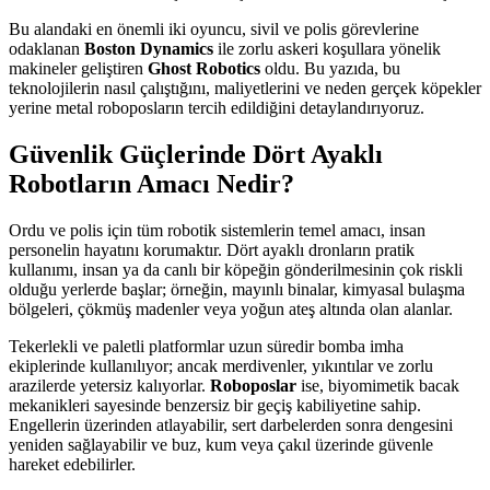
Bu alandaki en önemli iki oyuncu, sivil ve polis görevlerine
odaklanan
Boston Dynamics
ile zorlu askeri koşullara yönelik
makineler geliştiren
Ghost Robotics
oldu. Bu yazıda, bu
teknolojilerin nasıl çalıştığını, maliyetlerini ve neden gerçek köpekler
yerine metal roboposların tercih edildiğini detaylandırıyoruz.
Güvenlik Güçlerinde Dört Ayaklı
Robotların Amacı Nedir?
Ordu ve polis için tüm robotik sistemlerin temel amacı, insan
personelin hayatını korumaktır. Dört ayaklı dronların pratik
kullanımı, insan ya da canlı bir köpeğin gönderilmesinin çok riskli
olduğu yerlerde başlar; örneğin, mayınlı binalar, kimyasal bulaşma
bölgeleri, çökmüş madenler veya yoğun ateş altında olan alanlar.
Tekerlekli ve paletli platformlar uzun süredir bomba imha
ekiplerinde kullanılıyor; ancak merdivenler, yıkıntılar ve zorlu
arazilerde yetersiz kalıyorlar.
Roboposlar
ise, biyomimetik bacak
mekanikleri sayesinde benzersiz bir geçiş kabiliyetine sahip.
Engellerin üzerinden atlayabilir, sert darbelerden sonra dengesini
yeniden sağlayabilir ve buz, kum veya çakıl üzerinde güvenle
hareket edebilirler.