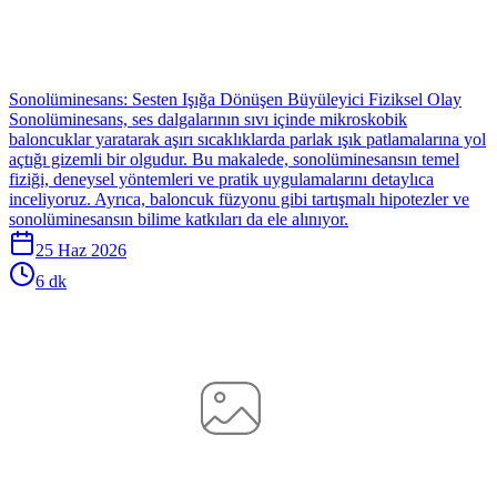
Sonolüminesans: Sesten Işığa Dönüşen Büyüleyici Fiziksel Olay
Sonolüminesans, ses dalgalarının sıvı içinde mikroskobik
baloncuklar yaratarak aşırı sıcaklıklarda parlak ışık patlamalarına yol
açtığı gizemli bir olgudur. Bu makalede, sonolüminesansın temel
fiziği, deneysel yöntemleri ve pratik uygulamalarını detaylıca
inceliyoruz. Ayrıca, baloncuk füzyonu gibi tartışmalı hipotezler ve
sonolüminesansın bilime katkıları da ele alınıyor.
25 Haz 2026
6 dk