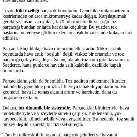
süre havada kalabilirler.
Tozun
kilit özelliği
parçacık boyutudur. Genellikle mikrometrenin
kesirlerinden onlarca mikrometreye kadar değişir. Karşılaştırmak
gerekirse, insan saçı yaklaşık 70 mikrometredir ve çoğu toz
parçacığı bundan onlarca kat daha küçüktür. Bu yüzden tek
başlarına neredeyse görünmezler, ama ışık huzmesinde kolayca fark
edilirler.
Parçacık küçüldükçe hava direncinin etkisi artar. Mikroskobik
boyutlarda hava artık "boşluk" değil, viskoz bir ortamdır ve toz
parçacığı çok yavaş düşer. Sonuç olarak,
toz
kum gibi davranmaz:
Saatlerce, hatta günlerce havada asılı kalabilir, özellikle kapalı
ortamlarda.
Parçacıkların şekli de önemlidir. Toz nadiren mükemmel küreler
halindedir; genellikle pürüzlü, lifli veya tabakalı yapıdadırlar. Bu
geometri, hava ile temas alanını artırır ve hareketini daha da
öngörülemez kılar.
Dahası,
toz dinamik bir sistemdir
. Parçacıklar birbirleriyle, hava
molekülleriyle ve yüzeylerle sürekli çarpışır. Yüklenebilir, yük
kaybedebilir, kümelenebilir veya ayrışabilirler. Bu nedenle,
toz
statik
bir şey değildir-sürekli bir fiziksel süreçtir.
Tüm bu mikroskobik boyutlar, parçacık şekilleri ve havanın