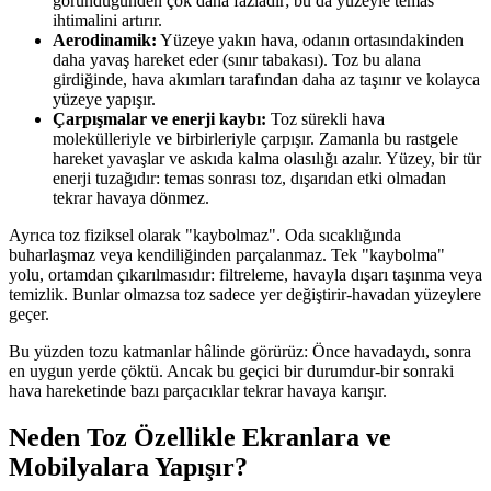
göründüğünden çok daha fazladır; bu da yüzeyle temas
ihtimalini artırır.
Aerodinamik:
Yüzeye yakın hava, odanın ortasındakinden
daha yavaş hareket eder (sınır tabakası). Toz bu alana
girdiğinde, hava akımları tarafından daha az taşınır ve kolayca
yüzeye yapışır.
Çarpışmalar ve enerji kaybı:
Toz sürekli hava
molekülleriyle ve birbirleriyle çarpışır. Zamanla bu rastgele
hareket yavaşlar ve askıda kalma olasılığı azalır. Yüzey, bir tür
enerji tuzağıdır: temas sonrası toz, dışarıdan etki olmadan
tekrar havaya dönmez.
Ayrıca toz fiziksel olarak "kaybolmaz". Oda sıcaklığında
buharlaşmaz veya kendiliğinden parçalanmaz. Tek "kaybolma"
yolu, ortamdan çıkarılmasıdır: filtreleme, havayla dışarı taşınma veya
temizlik. Bunlar olmazsa toz sadece yer değiştirir-havadan yüzeylere
geçer.
Bu yüzden tozu katmanlar hâlinde görürüz: Önce havadaydı, sonra
en uygun yerde çöktü. Ancak bu geçici bir durumdur-bir sonraki
hava hareketinde bazı parçacıklar tekrar havaya karışır.
Neden Toz Özellikle Ekranlara ve
Mobilyalara Yapışır?