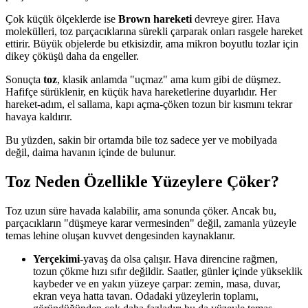
Çok küçük ölçeklerde ise
Brown hareketi
devreye girer. Hava
molekülleri, toz parçacıklarına sürekli çarparak onları rasgele hareket
ettirir. Büyük objelerde bu etkisizdir, ama mikron boyutlu tozlar için
dikey çöküşü daha da engeller.
Sonuçta
toz
, klasik anlamda "uçmaz" ama kum gibi de düşmez.
Hafifçe sürüklenir, en küçük hava hareketlerine duyarlıdır. Her
hareket-adım, el sallama, kapı açma-çöken tozun bir kısmını tekrar
havaya kaldırır.
Bu yüzden, sakin bir ortamda bile toz sadece yer ve mobilyada
değil, daima havanın içinde de bulunur.
Toz Neden Özellikle Yüzeylere Çöker?
Toz uzun süre havada kalabilir, ama sonunda çöker. Ancak bu,
parçacıkların "düşmeye karar vermesinden" değil, zamanla yüzeyle
temas lehine oluşan kuvvet dengesinden kaynaklanır.
Yerçekimi
-yavaş da olsa çalışır. Hava direncine rağmen,
tozun çökme hızı sıfır değildir. Saatler, günler içinde yükseklik
kaybeder ve en yakın yüzeye çarpar: zemin, masa, duvar,
ekran veya hatta tavan. Odadaki yüzeylerin toplamı,