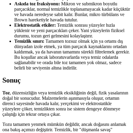
Askıda toz fraksiyonu:
Mikron ve submikron boyutlu
parçacıklar, normal temizlikle toplanamayacak kadar küçüktür
ve havada neredeyse sabit kalır. Bunlar, mikro türbülans ve
Brown hareketiyle havada tutulur.
Elektrostatik etkiler:
Temizlik sonrası yüzeyler hızla
yüklenir ve yeni parçacıkları çeker. Yani yüzeylerin fiziksel
durumu, tozun geri gelmesini kolaylaştırır.
Temizlik sınırı:
Tamamen tozsuz olmak için ya ortamı dış
dünyadan izole etmek, ya tüm parçacık kaynaklarını ortadan
kaldırmak, ya da havanın tamamını sürekli filtrelemek gerekir.
Bu koşullar ancak laboratuvarlarda veya temiz odalarda
sağlanabilir ve orada bile toz tamamen yok olmaz, sadece
belirli bir seviyenin altına indirilir.
Sonuç
Toz
, düzensizliğin veya temizlik eksikliğinin değil, fizik yasalarının
doğal bir sonucudur. Malzemelerin aşınmasıyla oluşur, ortamın
direnci sayesinde havada kalır, yerçekimi ve elektrostatikle
yüzeylere çöker, temizlikten sonra ise sistem dengeye dönmeye
çalıştığı için tekrar ortaya çıkar.
Tozu tamamen yenmek mümkün değildir, ancak doğasını anlamak
ona bakış açımızı değiştirir. Temizlik, bir "düşmanla savaş"