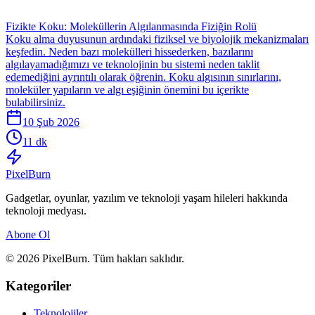
Fizikte Koku: Moleküllerin Algılanmasında Fiziğin Rolü
Koku alma duyusunun ardındaki fiziksel ve biyolojik mekanizmaları
keşfedin. Neden bazı molekülleri hissederken, bazılarını
algılayamadığımızı ve teknolojinin bu sistemi neden taklit
edemediğini ayrıntılı olarak öğrenin. Koku algısının sınırlarını,
moleküler yapıların ve algı eşiğinin önemini bu içerikte
bulabilirsiniz.
10 Şub 2026
11 dk
Pixel
Burn
Gadgetlar, oyunlar, yazılım ve teknoloji yaşam hileleri hakkında
teknoloji medyası.
Abone Ol
© 2026 PixelBurn. Tüm hakları saklıdır.
Kategoriler
Teknolojiler