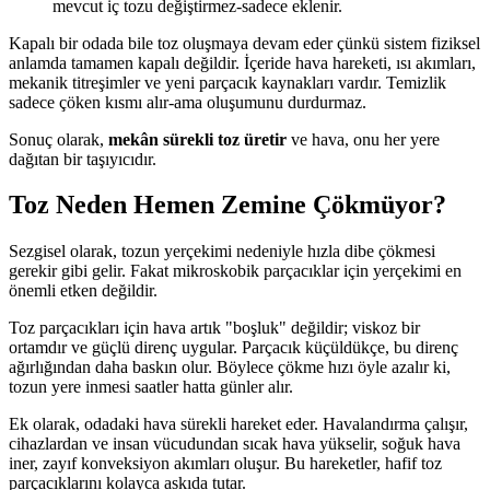
mevcut iç tozu değiştirmez-sadece eklenir.
Kapalı bir odada bile toz oluşmaya devam eder çünkü sistem fiziksel
anlamda tamamen kapalı değildir. İçeride hava hareketi, ısı akımları,
mekanik titreşimler ve yeni parçacık kaynakları vardır. Temizlik
sadece çöken kısmı alır-ama oluşumunu durdurmaz.
Sonuç olarak,
mekân sürekli toz üretir
ve hava, onu her yere
dağıtan bir taşıyıcıdır.
Toz Neden Hemen Zemine Çökmüyor?
Sezgisel olarak, tozun yerçekimi nedeniyle hızla dibe çökmesi
gerekir gibi gelir. Fakat mikroskobik parçacıklar için yerçekimi en
önemli etken değildir.
Toz parçacıkları için hava artık "boşluk" değildir; viskoz bir
ortamdır ve güçlü direnç uygular. Parçacık küçüldükçe, bu direnç
ağırlığından daha baskın olur. Böylece çökme hızı öyle azalır ki,
tozun yere inmesi saatler hatta günler alır.
Ek olarak, odadaki hava sürekli hareket eder. Havalandırma çalışır,
cihazlardan ve insan vücudundan sıcak hava yükselir, soğuk hava
iner, zayıf konveksiyon akımları oluşur. Bu hareketler, hafif toz
parçacıklarını kolayca askıda tutar.