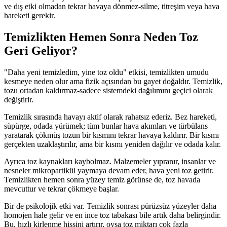
ve dış etki olmadan tekrar havaya dönmez-silme, titreşim veya hava
hareketi gerekir.
Temizlikten Hemen Sonra Neden Toz
Geri Geliyor?
"Daha yeni temizledim, yine toz oldu" etkisi, temizlikten umudu
kesmeye neden olur ama fizik açısından bu gayet doğaldır. Temizlik,
tozu ortadan kaldırmaz-sadece sistemdeki dağılımını geçici olarak
değiştirir.
Temizlik sırasında havayı aktif olarak rahatsız ederiz. Bez hareketi,
süpürge, odada yürümek; tüm bunlar hava akımları ve türbülans
yaratarak çökmüş tozun bir kısmını tekrar havaya kaldırır. Bir kısmı
gerçekten uzaklaştırılır, ama bir kısmı yeniden dağılır ve odada kalır.
Ayrıca toz kaynakları kaybolmaz. Malzemeler yıpranır, insanlar ve
nesneler mikropartikül yaymaya devam eder, hava yeni toz getirir.
Temizlikten hemen sonra yüzey temiz görünse de, toz havada
mevcuttur ve tekrar çökmeye başlar.
Bir de psikolojik etki var. Temizlik sonrası pürüzsüz yüzeyler daha
homojen hale gelir ve en ince toz tabakası bile artık daha belirgindir.
Bu, hızlı kirlenme hissini artırır, oysa toz miktarı çok fazla