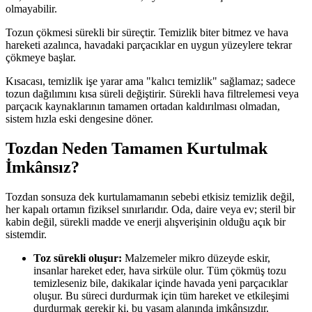
olmayabilir.
Tozun çökmesi sürekli bir süreçtir. Temizlik biter bitmez ve hava
hareketi azalınca, havadaki parçacıklar en uygun yüzeylere tekrar
çökmeye başlar.
Kısacası, temizlik işe yarar ama "kalıcı temizlik" sağlamaz; sadece
tozun dağılımını kısa süreli değiştirir. Sürekli hava filtrelemesi veya
parçacık kaynaklarının tamamen ortadan kaldırılması olmadan,
sistem hızla eski dengesine döner.
Tozdan Neden Tamamen Kurtulmak
İmkânsız?
Tozdan sonsuza dek kurtulamamanın sebebi etkisiz temizlik değil,
her kapalı ortamın fiziksel sınırlarıdır. Oda, daire veya ev; steril bir
kabin değil, sürekli madde ve enerji alışverişinin olduğu açık bir
sistemdir.
Toz sürekli oluşur:
Malzemeler mikro düzeyde eskir,
insanlar hareket eder, hava sirküle olur. Tüm çökmüş tozu
temizleseniz bile, dakikalar içinde havada yeni parçacıklar
oluşur. Bu süreci durdurmak için tüm hareket ve etkileşimi
durdurmak gerekir ki, bu yaşam alanında imkânsızdır.