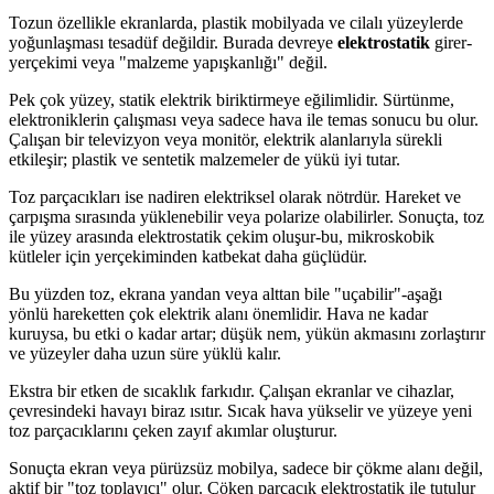
Tozun özellikle ekranlarda, plastik mobilyada ve cilalı yüzeylerde
yoğunlaşması tesadüf değildir. Burada devreye
elektrostatik
girer-
yerçekimi veya "malzeme yapışkanlığı" değil.
Pek çok yüzey, statik elektrik biriktirmeye eğilimlidir. Sürtünme,
elektroniklerin çalışması veya sadece hava ile temas sonucu bu olur.
Çalışan bir televizyon veya monitör, elektrik alanlarıyla sürekli
etkileşir; plastik ve sentetik malzemeler de yükü iyi tutar.
Toz parçacıkları ise nadiren elektriksel olarak nötrdür. Hareket ve
çarpışma sırasında yüklenebilir veya polarize olabilirler. Sonuçta, toz
ile yüzey arasında elektrostatik çekim oluşur-bu, mikroskobik
kütleler için yerçekiminden katbekat daha güçlüdür.
Bu yüzden toz, ekrana yandan veya alttan bile "uçabilir"-aşağı
yönlü hareketten çok elektrik alanı önemlidir. Hava ne kadar
kuruysa, bu etki o kadar artar; düşük nem, yükün akmasını zorlaştırır
ve yüzeyler daha uzun süre yüklü kalır.
Ekstra bir etken de sıcaklık farkıdır. Çalışan ekranlar ve cihazlar,
çevresindeki havayı biraz ısıtır. Sıcak hava yükselir ve yüzeye yeni
toz parçacıklarını çeken zayıf akımlar oluşturur.
Sonuçta ekran veya pürüzsüz mobilya, sadece bir çökme alanı değil,
aktif bir "toz toplayıcı" olur. Çöken parçacık elektrostatik ile tutulur