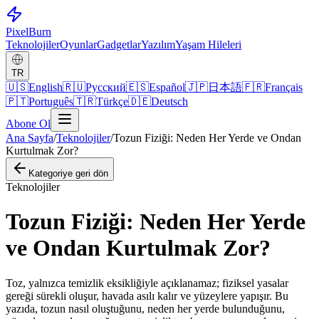
Pixel
Burn
Teknolojiler
Oyunlar
Gadgetlar
Yazılım
Yaşam Hileleri
TR
🇺🇸
English
🇷🇺
Русский
🇪🇸
Español
🇯🇵
日本語
🇫🇷
Français
🇵🇹
Português
🇹🇷
Türkçe
🇩🇪
Deutsch
Abone Ol
Ana Sayfa
/
Teknolojiler
/
Tozun Fiziği: Neden Her Yerde ve Ondan
Kurtulmak Zor?
Kategoriye geri dön
Teknolojiler
Tozun Fiziği: Neden Her Yerde
ve Ondan Kurtulmak Zor?
Toz, yalnızca temizlik eksikliğiyle açıklanamaz; fiziksel yasalar
gereği sürekli oluşur, havada asılı kalır ve yüzeylere yapışır. Bu
yazıda, tozun nasıl oluştuğunu, neden her yerde bulunduğunu,