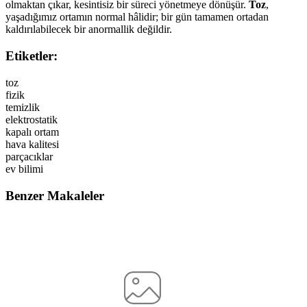
olmaktan çıkar, kesintisiz bir süreci yönetmeye dönüşür.
Toz
,
yaşadığımız ortamın normal hâlidir; bir gün tamamen ortadan
kaldırılabilecek bir anormallik değildir.
Etiketler:
toz
fizik
temizlik
elektrostatik
kapalı ortam
hava kalitesi
parçacıklar
ev bilimi
Benzer Makaleler