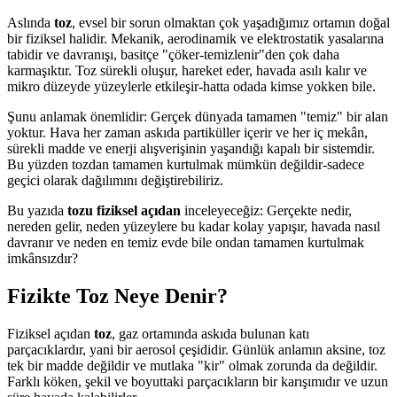
Aslında
toz
, evsel bir sorun olmaktan çok yaşadığımız ortamın doğal
bir fiziksel halidir. Mekanik, aerodinamik ve elektrostatik yasalarına
tabidir ve davranışı, basitçe "çöker-temizlenir"den çok daha
karmaşıktır. Toz sürekli oluşur, hareket eder, havada asılı kalır ve
mikro düzeyde yüzeylerle etkileşir-hatta odada kimse yokken bile.
Şunu anlamak önemlidir: Gerçek dünyada tamamen "temiz" bir alan
yoktur. Hava her zaman askıda partiküller içerir ve her iç mekân,
sürekli madde ve enerji alışverişinin yaşandığı kapalı bir sistemdir.
Bu yüzden tozdan tamamen kurtulmak mümkün değildir-sadece
geçici olarak dağılımını değiştirebiliriz.
Bu yazıda
tozu fiziksel açıdan
inceleyeceğiz: Gerçekte nedir,
nereden gelir, neden yüzeylere bu kadar kolay yapışır, havada nasıl
davranır ve neden en temiz evde bile ondan tamamen kurtulmak
imkânsızdır?
Fizikte Toz Neye Denir?
Fiziksel açıdan
toz
, gaz ortamında askıda bulunan katı
parçacıklardır, yani bir aerosol çeşididir. Günlük anlamın aksine, toz
tek bir madde değildir ve mutlaka "kir" olmak zorunda da değildir.
Farklı köken, şekil ve boyuttaki parçacıkların bir karışımıdır ve uzun