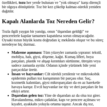
özellikleri,
tozu
her yerde bulunan ve "yok olmaya" karşı dirençli
bir olguya dönüştürür. Toz bir kez çökelip kalmaz-sürekli yeniden
dağıtılır.
Kapalı Alanlarda Toz Nereden Gelir?
Tozla ilgili yaygın bir yanılgı, onun "dışarıdan geldiği" ve
pencerelerle kapılar tamamen kapatılırsa sorun olmayacağıdır.
Oysaki tozun büyük kısmı doğrudan iç mekânda oluşur ve bu süreç
neredeyse hiç durmaz.
Malzeme aşınması:
Tüm yüzeyler zamanla yıpranır: tekstil,
mobilya, halı, giysi, döşeme, kağıt. Kumaş lifleri, boya
parçaları, plastik ve ahşap kırıntıları sürtünme, titreşim veya
sadece zamanla ayrılır. Odanın içinde yürümek bile yeni
parçacıklar üretir.
İnsan ve hayvanlar:
Cilt sürekli yenilenir ve mikroskobik
epidermis pulları toz karışımının bir parçası olur. Saç,
kozmetik kalıntıları, giysi mikroparçaları da en az hareketle
havaya karışır. Evcil hayvanlar ise tüy ve deri parçaları ile bu
etkiyi artırır.
Dışarıdan gelen toz:
Yine de dışarıdan az da olsa toz girer.
Havalandırma, mikro çatlaklar, kapı ve pencere açılması ve
kıyafet, ayakkabı yoluyla ortama taşınır. Ancak dış toz,