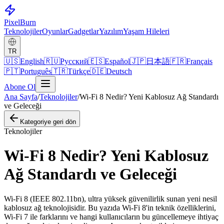
Pixel
Burn
Teknolojiler
Oyunlar
Gadgetlar
Yazılım
Yaşam Hileleri
TR
🇺🇸
English
🇷🇺
Русский
🇪🇸
Español
🇯🇵
日本語
🇫🇷
Français
🇵🇹
Português
🇹🇷
Türkçe
🇩🇪
Deutsch
Abone Ol
Ana Sayfa
/
Teknolojiler
/
Wi-Fi 8 Nedir? Yeni Kablosuz Ağ Standardı
ve Geleceği
Kategoriye geri dön
Teknolojiler
Wi-Fi 8 Nedir? Yeni Kablosuz
Ağ Standardı ve Geleceği
Wi-Fi 8 (IEEE 802.11bn), ultra yüksek güvenilirlik sunan yeni nesil
kablosuz ağ teknolojisidir. Bu yazıda Wi-Fi 8'in teknik özelliklerini,
Wi-Fi 7 ile farklarını ve hangi kullanıcıların bu güncellemeye ihtiyaç