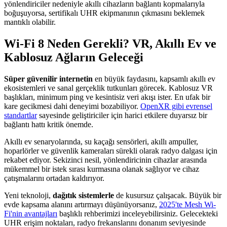
yönlendiriciler nedeniyle akıllı cihazların bağlantı kopmalarıyla
boğuşuyorsa, sertifikalı UHR ekipmanının çıkmasını beklemek
mantıklı olabilir.
Wi-Fi 8 Neden Gerekli? VR, Akıllı Ev ve
Kablosuz Ağların Geleceği
Süper güvenilir internetin
en büyük faydasını, kapsamlı akıllı ev
ekosistemleri ve sanal gerçeklik tutkunları görecek. Kablosuz VR
başlıkları, minimum ping ve kesintisiz veri akışı ister. En ufak bir
kare gecikmesi dahi deneyimi bozabiliyor.
OpenXR gibi evrensel
standartlar
sayesinde geliştiriciler için harici etkilere duyarsız bir
bağlantı hattı kritik önemde.
Akıllı ev senaryolarında, su kaçağı sensörleri, akıllı ampuller,
hoparlörler ve güvenlik kameraları sürekli olarak radyo dalgası için
rekabet ediyor. Sekizinci nesil, yönlendiricinin cihazlar arasında
mükemmel bir istek sırası kurmasına olanak sağlıyor ve cihaz
çatışmalarını ortadan kaldırıyor.
Yeni teknoloji,
dağıtık sistemlerle
de kusursuz çalışacak. Büyük bir
evde kapsama alanını artırmayı düşünüyorsanız,
2025'te Mesh Wi-
Fi'nin avantajları
başlıklı rehberimizi inceleyebilirsiniz. Gelecekteki
UHR erişim noktaları, radyo frekanslarını donanım seviyesinde