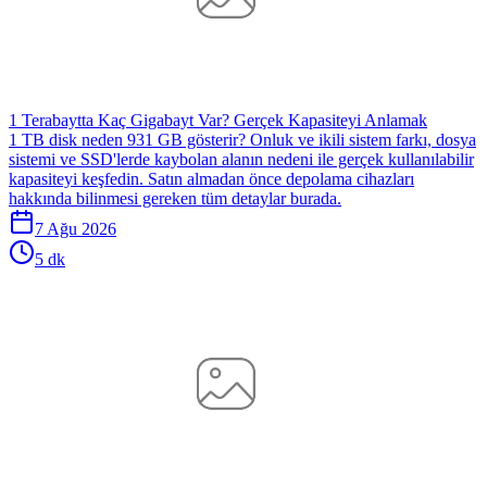
1 Terabaytta Kaç Gigabayt Var? Gerçek Kapasiteyi Anlamak
1 TB disk neden 931 GB gösterir? Onluk ve ikili sistem farkı, dosya
sistemi ve SSD'lerde kaybolan alanın nedeni ile gerçek kullanılabilir
kapasiteyi keşfedin. Satın almadan önce depolama cihazları
hakkında bilinmesi gereken tüm detaylar burada.
7 Ağu 2026
5 dk