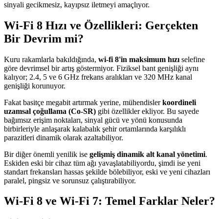
sinyali gecikmesiz, kayıpsız iletmeyi amaçlıyor.
Wi-Fi 8 Hızı ve Özellikleri: Gerçekten
Bir Devrim mi?
Kuru rakamlarla bakıldığında,
wi-fi 8'in maksimum hızı
selefine
göre devrimsel bir artış göstermiyor. Fiziksel bant genişliği aynı
kalıyor; 2.4, 5 ve 6 GHz frekans aralıkları ve 320 MHz kanal
genişliği korunuyor.
Fakat basitçe megabit artırmak yerine, mühendisler
koordineli
uzamsal çoğullama (Co-SR)
gibi özellikler ekliyor. Bu sayede
bağımsız erişim noktaları, sinyal gücü ve yönü konusunda
birbirleriyle anlaşarak kalabalık şehir ortamlarında karşılıklı
parazitleri dinamik olarak azaltabiliyor.
Bir diğer önemli yenilik ise
gelişmiş dinamik alt kanal yönetimi
.
Eskiden eski bir cihaz tüm ağı yavaşlatabiliyordu, şimdi ise yeni
standart frekansları hassas şekilde bölebiliyor, eski ve yeni cihazları
paralel, pingsiz ve sorunsuz çalıştırabiliyor.
Wi-Fi 8 ve Wi-Fi 7: Temel Farklar Neler?