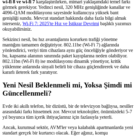
wi-fi 8 ve wi-fi 7
karşılaştırılırken, mimari yaklaşımdaki temel farkı
görmek gerekiyor. Yedinci nesil, 320 MHz genişliğinde kanallar ve
4096-QAM modülasyonu sayesinde kullanıcıya yüksek bant
genişliği sundu. Mevcut standart hakkında daha fazla bilgi almak
isterseniz,
Wi-Fi 7: 2025'te Hız ve İstikrar Devrimi
başlıklı yazımızı
okuyabilirsiniz.
Sekizinci nesil, bu hız avantajlarını korurken trafiği yönetme
mantığını tamamen değiştiriyor. 802.11be (Wi-Fi 7) ağlarında
yönlendirici, veriyi tüm cihazlara aynı güç önceliğiyle gönderiyor ve
bu, kapsama alanının sınırında paket kayıplarına neden olabiliyor.
802.11bn (Wi-Fi 8) ise modülasyonu dinamik yönetiyor, kritik
yüklenme anlarında sinyali belirli bir cihaza güçlendirerek ve daha
kararlı ileterek fark yaratıyor.
Yeni Nesil Beklenmeli mi, Yoksa Şimdi mi
Güncellenmeli?
Evde iki akıllı telefon, bir dizüstü, bir de televizyon bağlıysa, nesiller
arasındaki farkı hissetmek zor. Mevcut teknolojiler, önümüzdeki 5-7
yıl boyunca tüm içerik ihtiyaçlarınız için fazlasıyla yeterli.
Ancak, kurumsal sektör, AVM'ler veya kalabalık apartmanlarda yeni
standart gerçek bir kurtarıcı olacak. Eğer ağınız, komşu