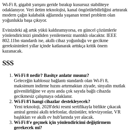
Wi-Fi 8, gigabit yarışını geride bırakıp kusursuz stabiliteye
odaklanıyor. Veri iletim teknolojisi, kanal öngörülebilirliğini artırarak
modern çağın kalabalık ağlarında yaşanan temel problem olan
yoğunlukla başa çıkıyor.
Evinizdeki ağ artık yükü kaldıramıyorsa, en güncel çözümlerle
yönlendiricinizi şimdiden yenilemeniz mantıklı olacaktır. IEEE
802.11bn standardı ise, akıllı cihaz yoğunluğu ve gecikme
gereksinimleri yıllar içinde katlanarak arttıkça kritik önem
kazanacak.
SSS
Wi-Fi 8 nedir? Basitçe anlatır mısınız?
Geleceğin kablosuz bağlantı standardı olan Wi-Fi 8,
maksimum indirme hızını artırmaktan ziyade, sinyalin mutlak
güvenilirliğine ve aynı anda çok sayıda bağlı cihazda
gecikmesiz çalışmaya odaklanır.
Wi-Fi 8'i hangi cihazlar destekleyecek?
Yeni teknoloji, 2028'deki resmi sertifikayla birlikte çıkacak
amiral gemisi akıllı telefonlar, dizüstüler, televizyonlar, VR
başlıkları ve akıllı ev hub'larında yer alacak.
Wi-Fi 8'e geçmek için yönlendiricimi değiştirmem
gerekecek mi?