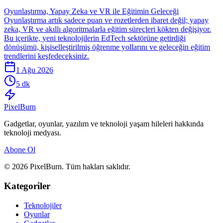
Oyunlaştırma, Yapay Zeka ve VR ile Eğitimin Geleceği
Oyunlaştırma artık sadece puan ve rozetlerden ibaret değil; yapay
zeka, VR ve akıllı algoritmalarla eğitim süreçleri kökten değişiyor.
Bu içerikte, yeni teknolojilerin EdTech sektörüne getirdiği
dönüşümü, kişiselleştirilmiş öğrenme yollarını ve geleceğin eğitim
trendlerini keşfedeceksiniz.
1 Ağu 2026
5 dk
Pixel
Burn
Gadgetlar, oyunlar, yazılım ve teknoloji yaşam hileleri hakkında
teknoloji medyası.
Abone Ol
© 2026 PixelBurn. Tüm hakları saklıdır.
Kategoriler
Teknolojiler
Oyunlar