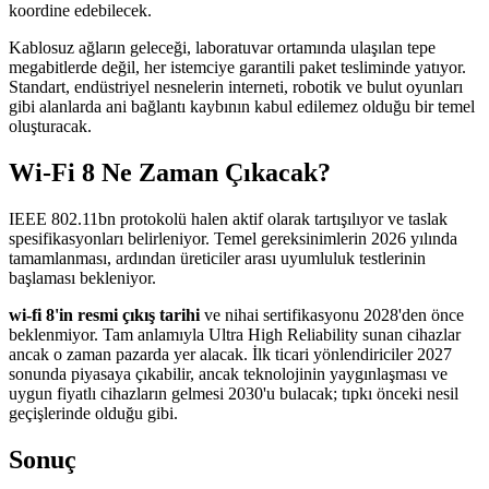
koordine edebilecek.
Kablosuz ağların geleceği, laboratuvar ortamında ulaşılan tepe
megabitlerde değil, her istemciye garantili paket tesliminde yatıyor.
Standart, endüstriyel nesnelerin interneti, robotik ve bulut oyunları
gibi alanlarda ani bağlantı kaybının kabul edilemez olduğu bir temel
oluşturacak.
Wi-Fi 8 Ne Zaman Çıkacak?
IEEE 802.11bn protokolü halen aktif olarak tartışılıyor ve taslak
spesifikasyonları belirleniyor. Temel gereksinimlerin 2026 yılında
tamamlanması, ardından üreticiler arası uyumluluk testlerinin
başlaması bekleniyor.
wi-fi 8'in resmi çıkış tarihi
ve nihai sertifikasyonu 2028'den önce
beklenmiyor. Tam anlamıyla Ultra High Reliability sunan cihazlar
ancak o zaman pazarda yer alacak. İlk ticari yönlendiriciler 2027
sonunda piyasaya çıkabilir, ancak teknolojinin yaygınlaşması ve
uygun fiyatlı cihazların gelmesi 2030'u bulacak; tıpkı önceki nesil
geçişlerinde olduğu gibi.
Sonuç