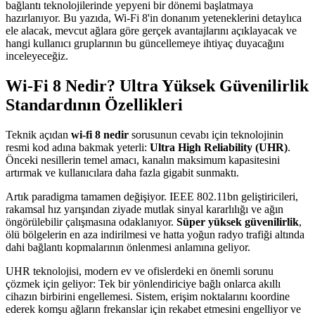
bağlantı teknolojilerinde yepyeni bir dönemi başlatmaya
hazırlanıyor. Bu yazıda, Wi-Fi 8'in donanım yeteneklerini detaylıca
ele alacak, mevcut ağlara göre gerçek avantajlarını açıklayacak ve
hangi kullanıcı gruplarının bu güncellemeye ihtiyaç duyacağını
inceleyeceğiz.
Wi-Fi 8 Nedir? Ultra Yüksek Güvenilirlik
Standardının Özellikleri
Teknik açıdan
wi-fi 8 nedir
sorusunun cevabı için teknolojinin
resmi kod adına bakmak yeterli:
Ultra High Reliability (UHR)
.
Önceki nesillerin temel amacı, kanalın maksimum kapasitesini
artırmak ve kullanıcılara daha fazla gigabit sunmaktı.
Artık paradigma tamamen değişiyor. IEEE 802.11bn geliştiricileri,
rakamsal hız yarışından ziyade mutlak sinyal kararlılığı ve ağın
öngörülebilir çalışmasına odaklanıyor.
Süper yüksek güvenilirlik
,
ölü bölgelerin en aza indirilmesi ve hatta yoğun radyo trafiği altında
dahi bağlantı kopmalarının önlenmesi anlamına geliyor.
UHR teknolojisi, modern ev ve ofislerdeki en önemli sorunu
çözmek için geliyor: Tek bir yönlendiriciye bağlı onlarca akıllı
cihazın birbirini engellemesi. Sistem, erişim noktalarını koordine
ederek komşu ağların frekanslar için rekabet etmesini engelliyor ve