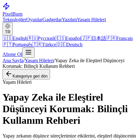
Pixel
Burn
Teknolojiler
Oyunlar
Gadgetlar
Yazılım
Yaşam Hileleri
TR
🇺🇸
English
🇷🇺
Русский
🇪🇸
Español
🇯🇵
日本語
🇫🇷
Français
🇵🇹
Português
🇹🇷
Türkçe
🇩🇪
Deutsch
Abone Ol
Ana Sayfa
/
Yaşam Hileleri
/
Yapay Zeka ile Eleştirel Düşünceyi
Korumak: Bilinçli Kullanım Rehberi
Kategoriye geri dön
Yaşam Hileleri
Yapay Zeka ile Eleştirel
Düşünceyi Korumak: Bilinçli
Kullanım Rehberi
Yapay zekanın düşünce süreçlerimize etkilerini, eleştirel düşüncenin