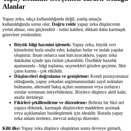
Alanlar
Yapay zeka, sıkça kullanıldığında değil, yanlış amaçla
kullanıldığında sorun olur.
Doğru rolde
yapay zeka düşüncenin
yerini almaz, onu güçlendirir - rutini kaldırır, dikkati daha karmaşık
görevlere yönlendirir.
Büyük bilgi hacmini işlemek:
Yapay zeka, büyük veri
kümelerini hızla analiz eder, kalıpları bulur ve taslak yapılar
oluşturur. İnsan onlarca saat harcayacakken, yapay zeka
dakikalar içinde işin özünü çıkarabilir. Özellikle hazırlık
aşamasında - bilgi toplama, seçenekleri gözden geçirme, fikir
çatısı kurma - çok etkilidir.
Düşünceleri doğrulama ve genişletme:
Kendi pozisyonunuz
olduğunda, yapay zekadan argümanınızdaki zayıf noktaları
bulmasını, alternatif bakış açıları sunmasını veya zorlayıcı
sorular sormasını isteyebilirsiniz. Böylece düşünce aktif kalır,
analiz derinleşir.
Fikirleri şekillendirme ve düzenleme:
Belirsiz bir fikri net
yapıya dökmek, karmaşık düşünceleri maddelere ayırmak
veya açıklamaları basitleştirmek için idealdir. Burada yapay
zeka anlam üretmez, mevcut anlayışı düzenler.
Kilit ilke:
Yapay zeka düşünce oluştuktan sonra devreye girmeli,