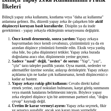
İlkeleri
Bilinçli yapay zeka kullanımı, kısıtlama veya "daha az kullanma"
anlamına gelmez. Bu, düzenli yapay zeka ile çalışırken bile
aktif
düşünceyi koruyan basit kurallardır
. Disiplin ya da irade
gerektirmez - yapay zekayla etkileşimin senaryosunu değiştirir.
Önce kendi denemeniz, sonra yardım:
Yapay zekaya
başvurmadan önce kendi cevabınızı, çözümünüzü ya da en
azından düşünce yönünüzü formüle edin. Eksik veya yanlış
olsa bile, bu çaba düşünmeyi tetikler. Yapay zeka burada
doğrulama aracı olur, düşünmenin yerine geçmez.
Sadece "nasıl" değil, "neden" de sorun:
"Yap", "yaz",
"çöz" tarzı talepler pasiflik yaratır. Oysa mantık, nedenler ve
alternatifler üzerine sorular, anlayışı derinleştirir. Yapay zekayı
açıklama için ne kadar çok kullanırsanız, kendi düşüncenizi o
kadar az bastırır.
Yapay zekayı rakip gibi kullanın:
Cevabı direkt kabul
etmek yerine, zayıf noktaları bulmasını, karşıt görüş sunmasını
veya mantık hatalarını belirtmesini isteyin. Böylece yapay
zeka eleştirel düşünce için bir antrenman partneri olur, "doğru
cevap" kaynağı değil.
Üretim ile karar vermeyi ayırın:
Yapay zeka seçenek, fikir
ve senaryo sunabilir, ancak son kararı insan vermelidir.