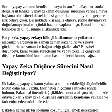
Sorun yapay zekanın kendisinde veya insanı "aptallaştırmasında"
değil. Asıl tehlike, yapay zekanın düşünme sürecinin yerini almaya
başlamasıdır; süreci desteklemesi gerekirken, onun yerine geçerse
risk ortaya çıkar. Bir noktada kişi analiz etmeyi, şüphe duymayı ve
doğrulamayı bırakır - çünkü hazır cevaplara alışır. Buradaki mesele
teknoloji değil, düşünme alışkanlıklarıdır.
Bu yazıda,
yapay zekayı bilinçli kullanmanın yollarını
ele
alacağız: Gerçekten ne zaman zaman kazandırır ve zekayı
güçlendirir, ne zaman ise bağımsızlığı gizlice alır? Eleştirel
düşünceyi, karar verme süreçlerini ve yapay zeka ile çalışırken
düşünce kontrolünü korumanın basit ilkelerini konuşacağız.
Yapay Zeka Düşünce Sürecini Nasıl
Değiştiriyor?
İlk bakışta, yapay zekanın yalnızca sonucu etkilediği düşünülebilir:
Metin daha hızlı yazılır, fikir netleşir, çözüm saniyeler içinde
bulunur. Fakat asıl önemli değişiklikler, sonuca ulaşma biçimimizde
ortaya çıkar. Yapay zeka,
düşünce sürecinin kendisine
yavaşça ve
fark ettirmeden müdahale eder.
Eskiden karmaşık bir sorunun çözümü içsel emek gerektirirdi: