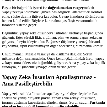
Başka bir bağımlılık işareti ise
doğrulamadan vazgeçmektir
.
Yapay zekaya "otomatik" güven başladığında, alternatifleri kontrol
etme, şüphe duyma ihtiyacı kaybolur. Cevap inandırıcı görünüyorsa,
hemen kabul edilir. Böylece karar alma pasifleşir ve sorumluluk
insandan sisteme geçer.
Bağımlılık, yapay zeka düşünceyi "sıfırdan" üretmeye başladığında
güçlenir. Eğer sürekli fikir, argüman, plan ve sonuç yapay zekadan
geliyorsa, beyin izleyici olur. Bağımsız düşünme yeteneği bir anda
kaybolmaz, tıpkı kullanılmayan diğer beceriler gibi zamanla körelir.
Unutulmamalı: Mesele yasak ya da kısıtlama değildir. Sorun
miktarda değil, sıralamadadır. Önce kendi çözümünüzü üretir, yapay
zekayı sonra eklerseniz bağımlılık gelişmez. Ama yapay zeka hep ilk
sıradaysa, düşünceniz yavaşça onun yerine geçer.
Yapay Zeka İnsanları Aptallaştırmaz -
Ama Pasifleştirebilir
Yapay zeka sıklıkla "insanları aptallaştırıyor" diye eleştirilir. Bu,
abartılı ve yanlış bir yaklaşımdır. Yapay zeka zekayı düşürmez,
insanın düşünme kapasitesini elinden almaz. Sorun şudur:
Farkında
olmadan insanı aktif konumdan pasife çekebilir
.