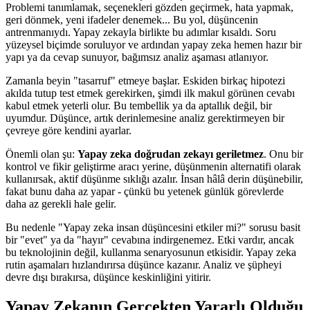
Problemi tanımlamak, seçenekleri gözden geçirmek, hata yapmak,
geri dönmek, yeni ifadeler denemek... Bu yol, düşüncenin
antrenmanıydı. Yapay zekayla birlikte bu adımlar kısaldı. Soru
yüzeysel biçimde soruluyor ve ardından yapay zeka hemen hazır bir
yapı ya da cevap sunuyor, bağımsız analiz aşaması atlanıyor.
Zamanla beyin "tasarruf" etmeye başlar. Eskiden birkaç hipotezi
akılda tutup test etmek gerekirken, şimdi ilk makul görünen cevabı
kabul etmek yeterli olur. Bu tembellik ya da aptallık değil, bir
uyumdur. Düşünce, artık derinlemesine analiz gerektirmeyen bir
çevreye göre kendini ayarlar.
Önemli olan şu:
Yapay zeka doğrudan zekayı geriletmez
. Onu bir
kontrol ve fikir geliştirme aracı yerine, düşünmenin alternatifi olarak
kullanırsak, aktif düşünme sıklığı azalır. İnsan hâlâ derin düşünebilir,
fakat bunu daha az yapar - çünkü bu yetenek günlük görevlerde
daha az gerekli hale gelir.
Bu nedenle "Yapay zeka insan düşüncesini etkiler mi?" sorusu basit
bir "evet" ya da "hayır" cevabına indirgenemez. Etki vardır, ancak
bu teknolojinin değil, kullanma senaryosunun etkisidir. Yapay zeka
rutin aşamaları hızlandırırsa düşünce kazanır. Analiz ve şüpheyi
devre dışı bırakırsa, düşünce keskinliğini yitirir.
Yapay Zekanın Gerçekten Yararlı Olduğu