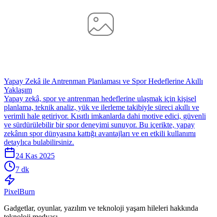
Yapay Zekâ ile Antrenman Planlaması ve Spor Hedeflerine Akıllı
Yaklaşım
Yapay zekâ, spor ve antrenman hedeflerine ulaşmak için kişisel
planlama, teknik analiz, yük ve ilerleme takibiyle süreci akıllı ve
verimli hale getiriyor. Kısıtlı imkanlarda dahi motive edici, güvenli
ve sürdürülebilir bir spor deneyimi sunuyor. Bu içerikte, yapay
zekânın spor dünyasına kattığı avantajları ve en etkili kullanımı
detaylıca bulabilirsiniz.
24 Kas 2025
7 dk
Pixel
Burn
Gadgetlar, oyunlar, yazılım ve teknoloji yaşam hileleri hakkında
teknoloji medyası.