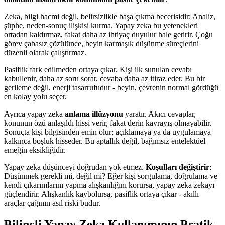
Zeka, bilgi hacmi değil, belirsizlikle başa çıkma becerisidir: Analiz,
şüphe, neden-sonuç ilişkisi kurma. Yapay zeka bu yetenekleri
ortadan kaldırmaz, fakat daha az ihtiyaç duyulur hale getirir. Çoğu
görev çabasız çözülünce, beyin karmaşık düşünme süreçlerini
düzenli olarak çalıştırmaz.
Pasiflik fark edilmeden ortaya çıkar. Kişi ilk sunulan cevabı
kabullenir, daha az soru sorar, cevaba daha az itiraz eder. Bu bir
gerileme değil, enerji tasarrufudur - beyin, çevrenin normal gördüğü
en kolay yolu seçer.
Ayrıca yapay zeka
anlama illüzyonu
yaratır. Akıcı cevaplar,
konunun özü anlaşıldı hissi verir, fakat derin kavrayış olmayabilir.
Sonuçta kişi bilgisinden emin olur; açıklamaya ya da uygulamaya
kalkınca boşluk hisseder. Bu aptallık değil, bağımsız entelektüel
emeğin eksikliğidir.
Yapay zeka düşünceyi doğrudan yok etmez.
Koşulları değiştirir
:
Düşünmek gerekli mi, değil mi? Eğer kişi sorgulama, doğrulama ve
kendi çıkarımlarını yapma alışkanlığını korursa, yapay zeka zekayı
güçlendirir. Alışkanlık kaybolursa, pasiflik ortaya çıkar - akıllı
araçlar çağının asıl riski budur.
Bilinçli Yapay Zeka Kullanımının Pratik