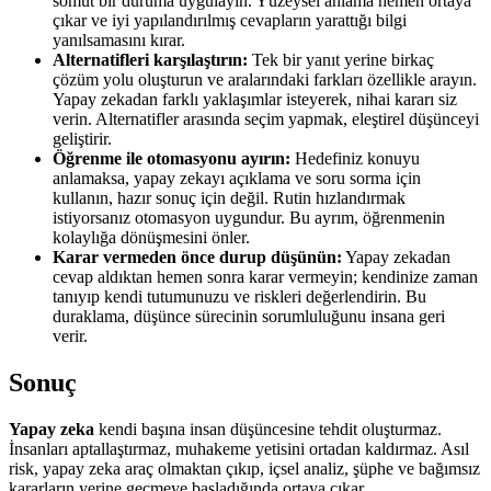
somut bir duruma uygulayın. Yüzeysel anlama hemen ortaya
çıkar ve iyi yapılandırılmış cevapların yarattığı bilgi
yanılsamasını kırar.
Alternatifleri karşılaştırın:
Tek bir yanıt yerine birkaç
çözüm yolu oluşturun ve aralarındaki farkları özellikle arayın.
Yapay zekadan farklı yaklaşımlar isteyerek, nihai kararı siz
verin. Alternatifler arasında seçim yapmak, eleştirel düşünceyi
geliştirir.
Öğrenme ile otomasyonu ayırın:
Hedefiniz konuyu
anlamaksa, yapay zekayı açıklama ve soru sorma için
kullanın, hazır sonuç için değil. Rutin hızlandırmak
istiyorsanız otomasyon uygundur. Bu ayrım, öğrenmenin
kolaylığa dönüşmesini önler.
Karar vermeden önce durup düşünün:
Yapay zekadan
cevap aldıktan hemen sonra karar vermeyin; kendinize zaman
tanıyıp kendi tutumunuzu ve riskleri değerlendirin. Bu
duraklama, düşünce sürecinin sorumluluğunu insana geri
verir.
Sonuç
Yapay zeka
kendi başına insan düşüncesine tehdit oluşturmaz.
İnsanları aptallaştırmaz, muhakeme yetisini ortadan kaldırmaz. Asıl
risk, yapay zeka araç olmaktan çıkıp, içsel analiz, şüphe ve bağımsız
kararların yerine geçmeye başladığında ortaya çıkar.