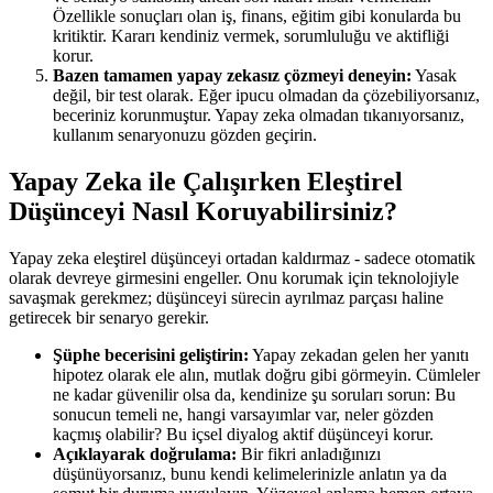
Özellikle sonuçları olan iş, finans, eğitim gibi konularda bu
kritiktir. Kararı kendiniz vermek, sorumluluğu ve aktifliği
korur.
Bazen tamamen yapay zekasız çözmeyi deneyin:
Yasak
değil, bir test olarak. Eğer ipucu olmadan da çözebiliyorsanız,
beceriniz korunmuştur. Yapay zeka olmadan tıkanıyorsanız,
kullanım senaryonuzu gözden geçirin.
Yapay Zeka ile Çalışırken Eleştirel
Düşünceyi Nasıl Koruyabilirsiniz?
Yapay zeka eleştirel düşünceyi ortadan kaldırmaz - sadece otomatik
olarak devreye girmesini engeller. Onu korumak için teknolojiyle
savaşmak gerekmez; düşünceyi sürecin ayrılmaz parçası haline
getirecek bir senaryo gerekir.
Şüphe becerisini geliştirin:
Yapay zekadan gelen her yanıtı
hipotez olarak ele alın, mutlak doğru gibi görmeyin. Cümleler
ne kadar güvenilir olsa da, kendinize şu soruları sorun: Bu
sonucun temeli ne, hangi varsayımlar var, neler gözden
kaçmış olabilir? Bu içsel diyalog aktif düşünceyi korur.
Açıklayarak doğrulama:
Bir fikri anladığınızı
düşünüyorsanız, bunu kendi kelimelerinizle anlatın ya da