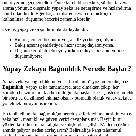
onun yerine geçmemelidir. Önce kendi hipoteziniz, şüpheniz veya
arama yönünüz oluşmalı; yapay zeka ise netleştirme ve hızlandırma
için kullanılmalı. Eğer baştan itibaren cevap üretmek için
kullanılırsa, düşünme becerisi zamanla körelir.
Özetle, yapay zeka şu durumlarda faydalıdır:
Rutin işlemleri hızlandırıyor, analiz yerine geçmiyorsa,
Bakış açısını genişletiyor, hazır sonuç dayatmıyorsa,
Düşünceleri ifade etmeye yardımcı oluyor, insanın yerine
düşünmüyorsa.
Yapay Zekaya Bağımlılık Nerede Başlar?
Yapay zekaya bağımlılık ani ve "sık kullanım" yüzünden oluşmaz.
Bağımlılık
, yapay zeka tamamlayıcı araç olmaktan çıkıp, her
zorlukta başvurulan ilk adım olduğunda başlar. İster iş, ister gündelik
bir soru ya da zihinsel çıkmaz olsun - otomatik olarak yapay zekaya
yönelmek bir uyarı işaretidir.
En tehlikeli nokta, bağımlılığın neredeyse fark edilmemesidir. Yapay
zeka hızlı, mantıklı ve güven verici cevaplar sunar. Beyin bunu
yükten kurtulma olarak algılar ve alışkanlık gelişir: Madem çözüm
anında geliyor, neden zorlayayım? Belirsizliğe karşı tahammül
azalır; hazır cevabın olmadığı durumlarda rahatsızlık artar.