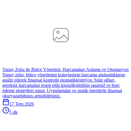
Yapay Zeka ile Bütçe Yönetimi: Harcamaları Anlama ve Otomasyon
Yapay zeka, bütçe yönetimini kolaylaştırıp harcama alışkanlıklarını
analiz ederek finansal kontrolü otomatikleştiriyor. Sinir ağları,
gereksiz harcamaları tespit edip kişiselleştirilmiş tasarruf ve borç
ödeme stratejileri sunar. Uygulamalar ve pratik önerilerle finansal
okuryazarlığınızı artırabilirsiniz.
17 Tem 2026
5 dk