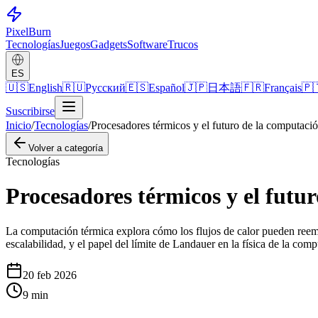
Pixel
Burn
Tecnologías
Juegos
Gadgets
Software
Trucos
ES
🇺🇸
English
🇷🇺
Русский
🇪🇸
Español
🇯🇵
日本語
🇫🇷
Français
🇵
Suscribirse
Inicio
/
Tecnologías
/
Procesadores térmicos y el futuro de la computación
Volver a categoría
Tecnologías
Procesadores térmicos y el futur
La computación térmica explora cómo los flujos de calor pueden reemp
escalabilidad, y el papel del límite de Landauer en la física de la com
20 feb 2026
9
min