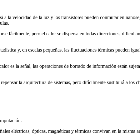
casi a la velocidad de la luz y los transistores pueden conmutar en na
ulas.
larse fácilmente, pero el calor se dispersa en todas direcciones, dificul
tadística y, en escalas pequeñas, las fluctuaciones térmicas pueden iguala
 calor es la señal, las operaciones de borrado de información están sujet
.
epensar la arquitectura de sistemas, pero difícilmente sustituirá a los ch
computación.
ales eléctricas, ópticas, magnéticas y térmicas convivan en la misma ar