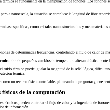
 la térmica se fundamenta en la manipulación de fonones. Los fonones son
 pero a nanoescala, la situación se complica: la longitud de libre recorri
rmicas específicas, como cristales nanoestructurados y metamateriales c
 fonones de determinadas frecuencias, controlando el flujo de calor de ma
érmica
, donde pequeños cambios de temperatura alteran drásticamente la
l ruido térmico puede igualar la magnitud de la señal lógica, dificultand
putación térmica.
alor como un recurso físico controlable, planteando la pregunta: ¿tiene 
 físicos de la computación
res térmicos pueden controlar el flujo de calor y la ingeniería de fonone
dor de información.