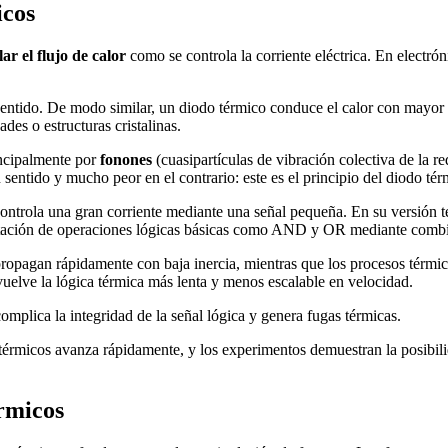
icos
ar el flujo de calor
como se controla la corriente eléctrica. En electrón
sentido. De modo similar, un diodo térmico conduce el calor con mayor 
des o estructuras cristalinas.
incipalmente por
fonones
(cuasipartículas de vibración colectiva de la re
 sentido y mucho peor en el contrario: este es el principio del diodo tér
or controla una gran corriente mediante una señal pequeña. En su versión 
entación de operaciones lógicas básicas como AND y OR mediante combi
e propagan rápidamente con baja inercia, mientras que los procesos térm
 vuelve la lógica térmica más lenta y menos escalable en velocidad.
 complica la integridad de la señal lógica y genera fugas térmicas.
s térmicos avanza rápidamente, y los experimentos demuestran la posibili
érmicos