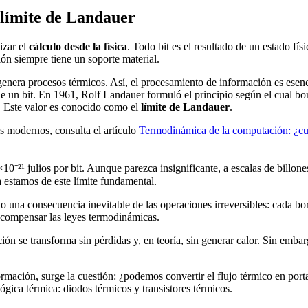
l límite de Landauer
izar el
cálculo desde la física
. Todo bit es el resultado de un estado fís
ón siempre tiene un soporte material.
ue genera procesos térmicos. Así, el procesamiento de información es es
e un bit. En 1961, Rolf Landauer formuló el principio según el cual bo
. Este valor es conocido como el
límite de Landauer
.
ips modernos, consulta el artículo
Termodinámica de la computación: ¿cuán
⁻²¹ julios por bit. Aunque parezca insignificante, a escalas de billon
a estamos de este límite fundamental.
o una consecuencia inevitable de las operaciones irreversibles: cada bor
e compensar las leyes termodinámicas.
ción se transforma sin pérdidas y, en teoría, sin generar calor. Sin emb
ción, surge la cuestión: ¿podemos convertir el flujo térmico en portado
lógica térmica: diodos térmicos y transistores térmicos.