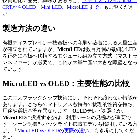
技術進化の歴史に興味がある方は、
「ディスプレイの進化：
CRTからOLED、Mini-LED、MicroLEDまで」
もご覧くださ
い。
製造方法の違い
有機ディスプレイは一枚基板への印刷や蒸着による大量生産
が確立されていますが、
MicroLED
は数百万個の微細なLED
を正確に基板へ移植するモジュール組み立て方式（マストラ
ンスファー）が必要で、これが大量生産の大きな障壁となっ
ています。
MicroLED vs OLED：主要性能の比較
この二大フラッグシップ技術には、それぞれ譲れない特徴が
あります。どちらのマトリクスも特有の物理的性質を持ち、
用途や選択基準が異なります。
OLED
テレビを選ぶか、
MicroLED
に投資するかは、利用シーンの見極めが重要で
す。ゾーン制御型バックライト搭載モデルも検討している方
は、
「Mini-LED vs OLEDの実際の違い」
も参考にしてくだ
さい。