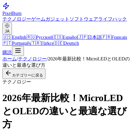
Pixel
Burn
テクノロジー
ゲーム
ガジェット
ソフトウェア
ライフハック
JA
🇺🇸
English
🇷🇺
Русский
🇪🇸
Español
🇯🇵
日本語
🇫🇷
Français
🇵🇹
Português
🇹🇷
Türkçe
🇩🇪
Deutsch
購読
ホーム
/
テクノロジー
/
2026年最新比較！MicroLEDとOLEDの
違いと最適な選び方
カテゴリーに戻る
テクノロジー
2026年最新比較！MicroLED
とOLEDの違いと最適な選び
方