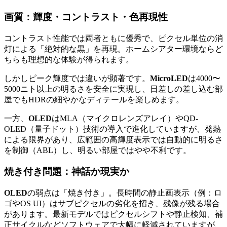
画質：輝度・コントラスト・色再現性
コントラスト性能では両者ともに優秀で、ピクセル単位の消
灯による「絶対的な黒」を再現。ホームシアター環境ならど
ちらも理想的な体験が得られます。
しかしピーク輝度では違いが顕著です。
MicroLED
は4000〜
5000ニト以上の明るさを安全に実現し、日差しの差し込む部
屋でもHDRの細やかなディテールを楽しめます。
一方、
OLED
はMLA（マイクロレンズアレイ）やQD-
OLED（量子ドット）技術の導入で進化していますが、発熱
による限界があり、広範囲の高輝度表示では自動的に明るさ
を制御（ABL）し、明るい部屋ではやや不利です。
焼き付き問題：神話か現実か
OLED
の弱点は「焼き付き」。長時間の静止画表示（例：ロ
ゴやOS UI）はサブピクセルの劣化を招き、残像が残る場合
があります。最新モデルではピクセルシフトや静止検知、補
正サイクルなどソフトウェアで大幅に軽減されていますが、