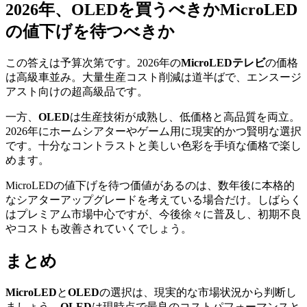
2026年、OLEDを買うべきかMicroLED
の値下げを待つべきか
この答えは予算次第です。2026年の
MicroLEDテレビ
の価格
は高級車並み。大量生産コスト削減は道半ばで、エンスージ
アスト向けの超高級品です。
一方、
OLED
は生産技術が成熟し、低価格と高品質を両立。
2026年にホームシアターやゲーム用に現実的かつ賢明な選択
です。十分なコントラストと美しい色彩を手頃な価格で楽し
めます。
MicroLEDの値下げを待つ価値があるのは、数年後に本格的
なシアターアップグレードを考えている場合だけ。しばらく
はプレミアム市場中心ですが、今後徐々に普及し、初期不良
やコストも改善されていくでしょう。
まとめ
MicroLED
と
OLED
の選択は、現実的な市場状況から判断し
ましょう。
OLED
は現時点で最良のコストパフォーマンスと