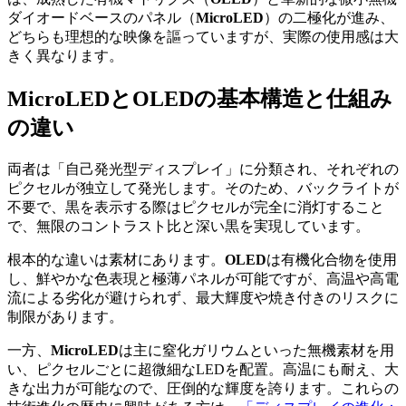
ダイオードベースのパネル（
MicroLED
）の二極化が進み、
どちらも理想的な映像を謳っていますが、実際の使用感は大
きく異なります。
MicroLEDとOLEDの基本構造と仕組み
の違い
両者は「自己発光型ディスプレイ」に分類され、それぞれの
ピクセルが独立して発光します。そのため、バックライトが
不要で、黒を表示する際はピクセルが完全に消灯すること
で、無限のコントラスト比と深い黒を実現しています。
根本的な違いは素材にあります。
OLED
は有機化合物を使用
し、鮮やかな色表現と極薄パネルが可能ですが、高温や高電
流による劣化が避けられず、最大輝度や焼き付きのリスクに
制限があります。
一方、
MicroLED
は主に窒化ガリウムといった無機素材を用
い、ピクセルごとに超微細なLEDを配置。高温にも耐え、大
きな出力が可能なので、圧倒的な輝度を誇ります。これらの