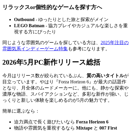
リラックスor個性的なゲームを探す方へ
Outbound
- ゆったりとした旅と探索がメイン
LEGO Batman
- 協力プレイやカジュアルな楽しさを重
視する方にぴったり
同じような雰囲気のゲームを探している方は、
2025年注目の
雰囲気系インディーゲーム特集
も参考になります。
2026年5月PC新作リリース総括
今月はリリース数が絞られているぶん、
質の高いタイトル
が
目立っています。やはり『Forza Horizon 6』が最大の話題作
となり、月全体のムードメーカーに。他にも、静かな探索や
濃厚な物語、スパイアクションなど、多彩な新作が揃い、じ
っくりと新しい体験を楽しめるのが5月の魅力です。
簡単に選ぶなら：
迫力満点で長く遊びたいなら
Forza Horizon 6
物語や雰囲気を重視するなら
Mixtape
と
007 First