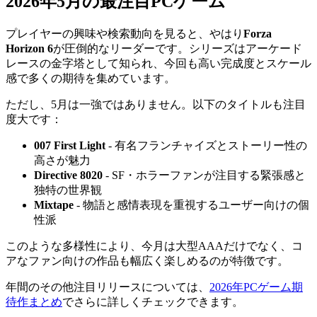
2026年5月の最注目PCゲーム
プレイヤーの興味や検索動向を見ると、やはり
Forza
Horizon 6
が圧倒的なリーダーです。シリーズはアーケード
レースの金字塔として知られ、今回も高い完成度とスケール
感で多くの期待を集めています。
ただし、5月は一強ではありません。以下のタイトルも注目
度大です：
007 First Light
- 有名フランチャイズとストーリー性の
高さが魅力
Directive 8020
- SF・ホラーファンが注目する緊張感と
独特の世界観
Mixtape
- 物語と感情表現を重視するユーザー向けの個
性派
このような多様性により、今月は大型AAAだけでなく、コ
アなファン向けの作品も幅広く楽しめるのが特徴です。
年間のその他注目リリースについては、
2026年PCゲーム期
待作まとめ
でさらに詳しくチェックできます。