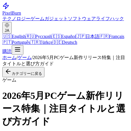
Pixel
Burn
テクノロジー
ゲーム
ガジェット
ソフトウェア
ライフハック
JA
🇺🇸
English
🇷🇺
Русский
🇪🇸
Español
🇯🇵
日本語
🇫🇷
Français
🇵🇹
Português
🇹🇷
Türkçe
🇩🇪
Deutsch
購読
ホーム
/
ゲーム
/
2026年5月PCゲーム新作リリース特集｜注目
タイトルと選び方ガイド
カテゴリーに戻る
ゲーム
2026年5月PCゲーム新作リリ
ース特集｜注目タイトルと選
び方ガイド