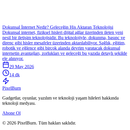
Dokunsal İnternet Nedir? Geleceğin His Aktaran Teknolojisi
Dokunsal internet, fiziksel hisleri dijital ağlar üzerinden ileten yeni
nesil bir iletişim teknolojisidir. Bu teknolojiyle, dokunma, basınç ve
direnç gibi hisler mesafeler üzerinden aktarılabiliyor. Sağlık, eğitim,
robotik ve eğlence gibi birçok alanda devrim yaratacak dokunsal
internetin avantajları, zorlukları ve geleceği bu yazıda detaylı şekilde
ele alınıyor.
29 May 2026
14 dk
Pixel
Burn
Gadgetlar, oyunlar, yazılım ve teknoloji yaşam hileleri hakkında
teknoloji medyası.
Abone Ol
© 2026 PixelBurn. Tüm hakları saklıdır.