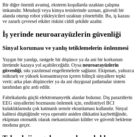
Bir diğer önemli avantaj, ekstrem koşullarda uzaktan çalışma
imkanıdır. Metalurji veya kimya tesislerinde uzman, güvenli bir
alanda oturup robot yükleyicileri uzaktan yönetebilir. Bu, iş kazası
ve zararlı çevresel etkiler riskini ciddi şekilde azaltır.
İş yerinde neuroarayüzlerin güvenliği
Sinyal koruması ve yanlış tetiklemelerin önlenmesi
Yaygın bir yanılgı, rastgele bir düşünce ya da ani bir korkunun
üretimde kazaya yol açabileceğidir. Oysa
neuroarayüzlerin
güvenliği
, sıkı yazılımsal engellemelerle sağlanır. Ekipman, yalnızca
istikrarlı ve yüksek konsantrasyon içeren bilinçli sinyallere tepki
verir; arka plan düşünceler ya da ani duygusal patlamalar sistem
tarafından göz ardı edilir.
Fabrikalarda güçlü elektromanyetik alanlar bulunur. Dış parazitlerin
EEG sinyallerini bozmasını önlemek için, endüstriyel BCI
kulaklıklarında çok katmanlı sensör ekranlaması kullanılır. Sinyal
kalitesi düştüğünde veya operatör aniden dikkatini kaybettiğinde,
ekipman otomatik olarak mekanizmaları kilitler ve güvenli bekleme
moduna geçer.