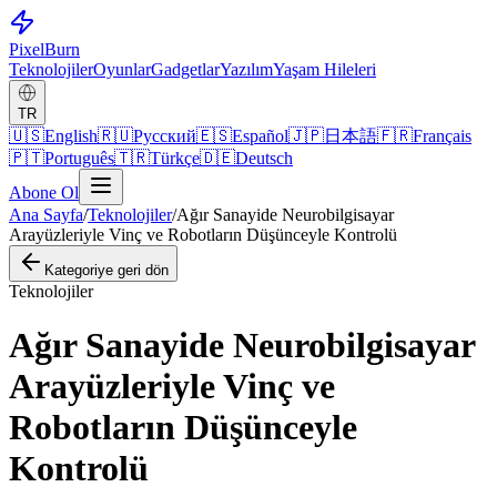
Pixel
Burn
Teknolojiler
Oyunlar
Gadgetlar
Yazılım
Yaşam Hileleri
TR
🇺🇸
English
🇷🇺
Русский
🇪🇸
Español
🇯🇵
日本語
🇫🇷
Français
🇵🇹
Português
🇹🇷
Türkçe
🇩🇪
Deutsch
Abone Ol
Ana Sayfa
/
Teknolojiler
/
Ağır Sanayide Neurobilgisayar
Arayüzleriyle Vinç ve Robotların Düşünceyle Kontrolü
Kategoriye geri dön
Teknolojiler
Ağır Sanayide Neurobilgisayar
Arayüzleriyle Vinç ve
Robotların Düşünceyle
Kontrolü