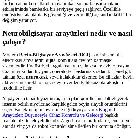
kullanmadan komutlandırmaya imkan sunarak insan-makine
etkileşiminde bambaşka bir seviyeye geçiş sağlıyor. Özellikle
endüstriyel alanlarda iş güvenliği ve verimliliği açısından köklü bir
değişim yaratıyor.
Neurobilgisayar arayüzleri nedir ve nasıl
çalışır?
Modern
Beyin-Bilgisayar Arayüzleri (BCI)
, sinir sisteminin
elektriksel sinyallerini dijital komutlara çeviren karmaşık
sistemlerdir. Endüstriyel uygulamalarda yalnızca invaziv olmayan
çözümler kullanılır; yani, operatörler başlarına sıradan bir baret gibi
takılan özel
neurokask
veya kulaklıklar giyerler. Bu cihazlar, beyin
aktivitesini sürekli olarak izleyip verileri kablosuz olarak işlem
modülüne iletir.
Yapay zeka tabanlı yazılımlar, arka plan gürültüsünü filtreleyerek
insanın belirli niyetlerine karşılık gelen beyin sinyali örüntülerini
seçer. Bu teknolojinin evrimine ilgi duyuyorsanız
Kognitif
Arayüzler: Düşünceyle Cihaz Kontrolü ve Geleceği
başlıklı
makalemizi inceleyebilirsiniz. Algoritmalar tarafından işlenen niyet,
anında vinç ya da robot kontrolcüsüne iletilen bir komuta dönüşür.