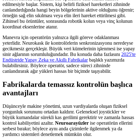
edilmesiyle başlar. Sistem, kişi belirli fiziksel hareketleri zihninde
canlandırdığında hangi beyin bölgelerinin aktive olduğunu öğrenir;
örneğin sağ elin sıkılması veya elin ileri hareket ettirilmesi gibi.
Zihinsel bu örüntüler, sonrasında robotik kolun veya vinç kolunun
koordinat eksenlerine atanır.
Manevra için operatörün yalnızca ilgili göreve odaklanması
yeterlidir. Neurokask ile kontrolörlerin senkronizasyonu neredeyse
gecikmesiz gerçekleşir. Büyük veri kümelerinin işlenmesi ise yapay
sinir ağlarının sorumluluğundadır. Bu konuda daha fazlasını
2025'te
Endüstride Yapay Zeka ve Akıllı Fabrikalar
başlıklı yazımızda
bulabilirsiniz. Böylece operatör, sadece süreci zihninde
canlandırarak ağır yükleri hassas bir biçimde taşıyabilir.
Fabrikalarda temassız kontrolün başlıca
avantajları
Düşünceyle makine yönetimi, uzun vardiyalarda oluşan fiziksel
yorgunluk sorununu ortadan kaldırır. Geleneksel joystickler ve
büyük kumandalar sürekli kas gerilimi gerektirir ve zamanla hassas
kontrol kabiliyetini azaltır.
Neuroarayüzler
ise operatörün ellerini
serbest bırakır; böylece aynı anda çizimlerle ilgilenmek ya da
yardımcı sistemleri denetlemek mümkün olur.