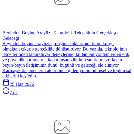
Beyinden Beyine Arayüz: Teknolojik Telepatinin Gerçekleşen
Geleceği
Beyinden beyine arayüzler, düşünce aktarımını bilim kurgu
olmaktan çıkarıp gerçekliğe dönüştürüyor. Bu yazıda, teknolojinin
temellerinden laboratuvar deneylerine, kullanılan yöntemlerden etik
ve güvenlik sorunlarına kadar insan zihninin sınırlarını zorlayan
beyin-beyin iletişiminin dünü, bugünü ve geleceği ele alınıyor.
Karmaşık düşüncelerin aktarımına giden yolun bilimsel ve toplumsal
etkilerini keşfedin.
25 Haz 2026
7 dk