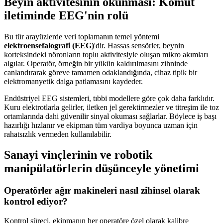
Beyin aktivitesinin okunması: Komut
iletiminde EEG'nin rolü
Bu tür arayüzlerde veri toplamanın temel yöntemi
elektroensefalografi (EEG)
'dir. Hassas sensörler, beynin
korteksindeki nöronların toplu aktivitesiyle oluşan mikro akımları
algılar. Operatör, örneğin bir yükün kaldırılmasını zihninde
canlandırarak göreve tamamen odaklandığında, cihaz tipik bir
elektromanyetik dalga patlamasını kaydeder.
Endüstriyel EEG sistemleri, tıbbi modellere göre çok daha farklıdır.
Kuru elektrotlarla gelirler, iletken jel gerektirmezler ve titreşim ile toz
ortamlarında dahi güvenilir sinyal okuması sağlarlar. Böylece iş başı
hazırlığı hızlanır ve ekipman tüm vardiya boyunca uzman için
rahatsızlık vermeden kullanılabilir.
Sanayi vinçlerinin ve robotik
manipülatörlerin düşünceyle yönetimi
Operatörler ağır makineleri nasıl zihinsel olarak
kontrol ediyor?
Kontrol süreci, ekipmanın her operatöre özel olarak kalibre