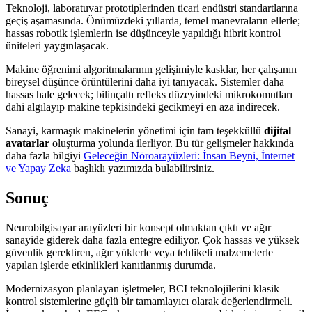
Teknoloji, laboratuvar prototiplerinden ticari endüstri standartlarına
geçiş aşamasında. Önümüzdeki yıllarda, temel manevraların ellerle;
hassas robotik işlemlerin ise düşünceyle yapıldığı hibrit kontrol
üniteleri yaygınlaşacak.
Makine öğrenimi algoritmalarının gelişimiyle kasklar, her çalışanın
bireysel düşünce örüntülerini daha iyi tanıyacak. Sistemler daha
hassas hale gelecek; bilinçaltı refleks düzeyindeki mikrokomutları
dahi algılayıp makine tepkisindeki gecikmeyi en aza indirecek.
Sanayi, karmaşık makinelerin yönetimi için tam teşekküllü
dijital
avatarlar
oluşturma yolunda ilerliyor. Bu tür gelişmeler hakkında
daha fazla bilgiyi
Geleceğin Nöroarayüzleri: İnsan Beyni, İnternet
ve Yapay Zeka
başlıklı yazımızda bulabilirsiniz.
Sonuç
Neurobilgisayar arayüzleri bir konsept olmaktan çıktı ve ağır
sanayide giderek daha fazla entegre ediliyor. Çok hassas ve yüksek
güvenlik gerektiren, ağır yüklerle veya tehlikeli malzemelerle
yapılan işlerde etkinlikleri kanıtlanmış durumda.
Modernizasyon planlayan işletmeler, BCI teknolojilerini klasik
kontrol sistemlerine güçlü bir tamamlayıcı olarak değerlendirmeli.